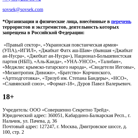
sovsek@sovsek.com
*Организации и физические лица, внесённные в
перечень
террористов и экстремистов, деятельность которых
запрещена в Российской Федерации:
«Правый сектор», «Украинская повстанческая армия»
(УПА),«ИГИЛ», «Джабхат Фатх аш-Шам» (бывшая «Джабхат
ан-Нусра», «Джебхат ан-Нусра»), Национал-Большевистская
партия (НБП), «Аль-Каида», «УНА-УНСО», «Талибан»,
«Меджлис крымско-татарского народа», «Свидетели Иеговы»,
«Мизантропик Дивижн», «Братство» Корчинского,
«Артподготовка», «Тризуб им. Степана Бандеры», «НСО»,
«Славянский союз», «Формат-18», Дуров Павел Валерьевич.
18+
Учредитель: ООО «Совершенно Секретно Трейд».
Юридический адрес: 360051, Кабардино-Балкарская Респ., г.
Нальчик, ул. Пачева, д. 36
Почтовый адрес: 127247, г. Москва, Дмитровское шоссе, д.
100, стр. 2