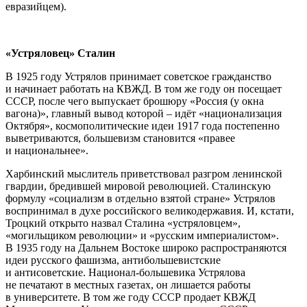
евразийцем).
«Устряловец» Сталин
В 1925 году Устрялов принимает советское гражданство
и начинает работать на КВЖД. В том же году он посещает
СССР, после чего выпускает брошюру «Россия (у окна
вагона)», главный вывод которой – идёт «национализация
Октября», космополитические идеи 1917 года постепенно
выветриваются, большевизм становится «правее
и национальнее».
Харбинский мыслитель приветствовал разгром ленинской
гвардии, бредившей мировой революцией. Сталинскую
формулу «социализм в отдельно взятой стране» Устрялов
воспринимал в духе российского великодержавия. И, кстати,
Троцкий открыто назвал Сталина «устряловцем»,
«могильщиком революции» и «русским империалистом».
В 1935 году на Дальнем Востоке широко распространяются
идеи русского фашизма, антибольшевистские
и антисоветские. Национал-большевика Устрялова
не печатают в местных газетах, он лишается работы
в университете. В том же году СССР продает КВЖД