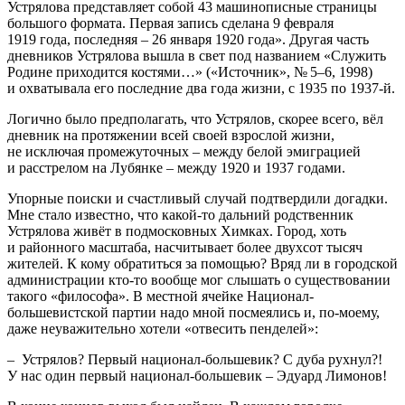
Устрялова представляет собой 43 машинописные страницы
большого формата. Первая запись сделана 9 февраля
1919 года, последняя – 26 января 1920 года». Другая часть
дневников Устрялова вышла в свет под названием «Служить
Родине приходится костями…» («Источник», № 5–6, 1998)
и охватывала его последние два года жизни, с 1935 по 1937-й.
Логично было предполагать, что Устрялов, скорее всего, вёл
дневник на протяжении всей своей взрослой жизни,
не исключая промежуточных – между белой эмиграцией
и расстрелом на Лубянке – между 1920 и 1937 годами.
Упорные поиски и счастливый случай подтвердили догадки.
Мне стало известно, что какой-то дальний родственник
Устрялова живёт в подмосковных Химках. Город, хоть
и районного масштаба, насчитывает более двухсот тысяч
жителей. К кому обратиться за помощью? Вряд ли в городской
администрации кто-то вообще мог слышать о существовании
такого «философа». В местной ячейке Национал-
большевистской партии надо мной посмеялись и, по-моему,
даже неуважительно хотели «отвесить пенделей»:
– Устрялов? Первый национал-большевик? С дуба рухнул?!
У нас один первый национал-большевик – Эдуард Лимонов!