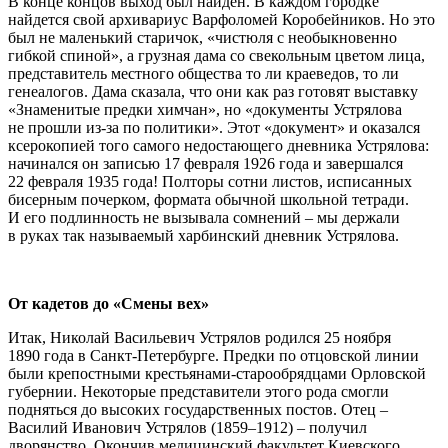
В конце концов выход был найден. В каждом городке
найдется свой архивариус Варфоломей Коробейников. Но это
был не маленький старичок, «чистюля с необыкновенно
гибкой спиной», а грузная дама со свекольным цветом лица,
представитель местного общества то ли краеведов, то ли
генеалогов. Дама сказала, что они как раз готовят выставку
«Знаменитые предки химчан», но «документы Устрялова
не прошли из-за по политики». Этот «документ» и оказался
ксерокопией того самого недостающего дневника Устрялова:
начинался он записью 17 февраля 1926 года и завершался
22 февраля 1935 года! Полторы сотни листов, исписанных
бисерным почерком, формата обычной школьной тетради.
И его подлинность не вызывала сомнений – мы держали
в руках так называемый харбинский дневник Устрялова.
От кадетов до «Смены вех»
Итак, Николай Васильевич Устрялов родился 25 ноября
1890 года в Санкт-Петербурге. Предки по отцовской линии
были крепостными крестьянами-старообрядцами Орловской
губернии. Некоторые представители этого рода смогли
подняться до высоких государственных постов. Отец –
Василий Иванович Устрялов (1859–1912) – получил
дворянство. Окончив медицинский факультет Киевского