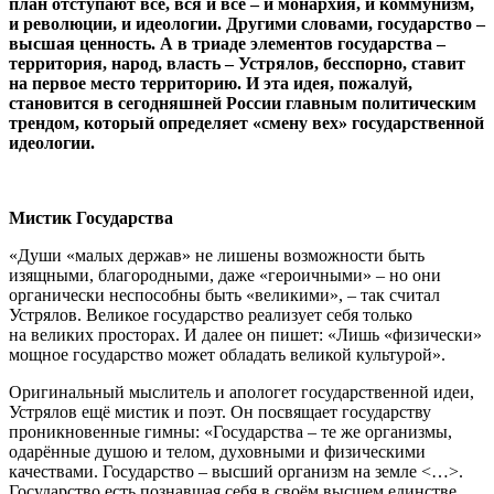
план отступают все, вся и всё – и монархия, и коммунизм,
и революции, и идеологии. Другими словами, государство –
высшая ценность. А в триаде элементов государства –
территория, народ, власть – Устрялов, бесспорно, ставит
на первое место территорию. И эта идея, пожалуй,
становится в сегодняшней России главным политическим
трендом, который определяет «смену вех» государственной
идеологии.
Мистик Государства
«Души «малых держав» не лишены возможности быть
изящными, благородными, даже «героичными» – но они
органически неспособны быть «великими», – так считал
Устрялов. Великое государство реализует себя только
на великих просторах. И далее он пишет: «Лишь «физически»
мощное государство может обладать великой культурой».
Оригинальный мыслитель и апологет государственной идеи,
Устрялов ещё мистик и поэт. Он посвящает государству
проникновенные гимны: «Государства – те же организмы,
одарённые душою и телом, духовными и физическими
качествами. Государство – высший организм на земле <…>.
Государство есть познавшая себя в своём высшем единстве,