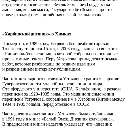
внутренне просветлённая Земля. Земля без Государства –
аморфная, косная масса, Государство без Земли – просто
nonses, голая форма, лишённая всякой реальности».
«Харбинский дневник» в Химках
Посмертно, в 1989 году, Устрялов был реабилитирован.
Только спустя почти 15 лет, в 2003 году, вышла в свет книга
«Национал-большевизм», в которой собраны его основные
программные тексты. Перу Устрялова принадлежит немало
работ, которые разбросаны по редким изданиям
и разрозненным интернет-публикациям.
Часть эпистолярного наследия Устрялова хранится в архиве
Гуверовского института войны, революции и мира
Стэнфордского университета (США, Калифорния), в разделе
переписки за 1920–1935 годы. Это машинописные копии
переписки Устрялова, собранные им в Харбине (Китай) между
1934 и 1935 годами, перед отъездом в СССР.
Часть дневниковых записок Устрялова была опубликована
в 1991 году в книге «Белый Омск. Дневник колчаковца».
В предисловии книги издатель указывает, что «дневник