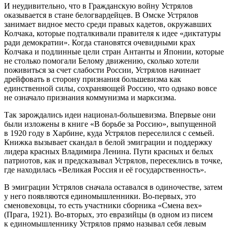
И неудивительно, что в Гражданскую войну Устрялов
оказывается в стане белогвардейцев. В Омске Устрялов
занимает видное место среди правых кадетов, окружавших
Колчака, которые подталкивали правителя к идее «диктатуры
ради демократии». Когда становятся очевидными крах
Колчака и подлинные цели стран Антанты и Японии, которые
не столько помогали Белому движению, сколько хотели
поживиться за счет слабости России, Устрялов начинает
дрейфовать в сторону признания большевизма как
единственной силы, сохраняющей Россию, что однако вовсе
не означало признания коммунизма и марксизма.
Так зарождались идеи национал-большевизма. Впервые они
были изложены в книге «В борьбе за Россию», выпущенной
в 1920 году в Харбине, куда Устрялов переселился с семьей.
Книжка вызывает скандал в белой эмиграции и поддержку
лидера красных Владимира Ленина. Пути красных и белых
патриотов, как и предсказывал Устрялов, пересеклись в точке,
где находилась «Великая Россия и её государственность».
В эмиграции Устрялов сначала оставался в одиночестве, затем
у него появляются единомышленники. Во-первых, это
сменовеховцы, то есть участники сборника «Смена вех»
(Прага, 1921). Во-вторых, это евразийцы (в одном из писем
к единомышленнику Устрялов прямо называл себя левым