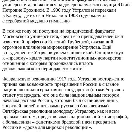
университета, он женился на дочери калужского купца Юлии
Петровне Ерохиной. В 1900 году Устряловы переехали
в Калугу, где их сын Николай в 1908 году окончил
с серебряной медалью гимназию
В том же году он поступил на юридический факультет
Московского университета, среди его преподавателей был
известный профессор Евгений Трубецкой, оказавший
огромное влияние на мировоззрение Устрялова. Ещё
в студенчестве Устрялов увлекся политикой. Он примкнул
к «правому» крылу партии конституционных демократов,
отношения с которым продолжались вплоть
до «колчаковского периода» его жизни.
Февральскую революцию 1917 года Устрялов восторженно
принял как возможность превращения России в сильное
национально-консервативное государство (позже Устрялов
станет утверждать, что она была национальным позором,
началом распада России, который был остановлен лишь
энергией, волей и штыками русского большевизма).
Октябрьская революция молодому Устрялову, как и всем
правым кадетам, представлялась национальной катастрофой,
а большевики – фанатиками бредовой идеи превратить
Россию в «дрова для мировой революции».