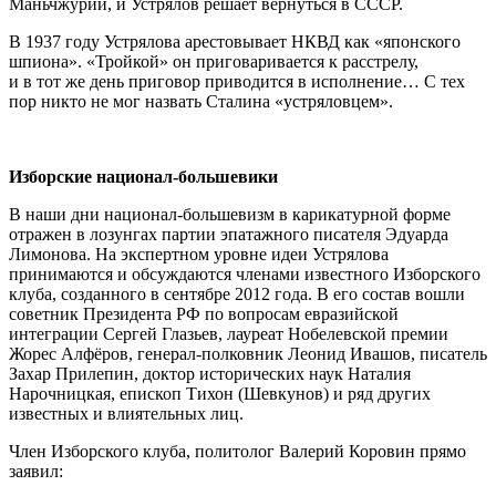
Маньчжурии, и Устрялов решает вернуться в СССР.
В 1937 году Устрялова арестовывает НКВД как «японского
шпиона». «Тройкой» он приговаривается к расстрелу,
и в тот же день приговор приводится в исполнение… С тех
пор никто не мог назвать Сталина «устряловцем».
Изборские национал-большевики
В наши дни национал-большевизм в карикатурной форме
отражен в лозунгах партии эпатажного писателя Эдуарда
Лимонова. На экспертном уровне идеи Устрялова
принимаются и обсуждаются членами известного Изборского
клуба, созданного в сентябре 2012 года. В его состав вошли
советник Президента РФ по вопросам евразийской
интеграции Сергей Глазьев, лауреат Нобелевской премии
Жорес Алфёров, генерал-полковник Леонид Ивашов, писатель
Захар Прилепин, доктор исторических наук Наталия
Нарочницкая, епископ Тихон (Шевкунов) и ряд других
известных и влиятельных лиц.
Член Изборского клуба, политолог Валерий Коровин прямо
заявил: