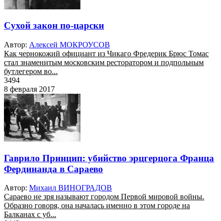
Сухой закон по-царски
Автор:
Алексей МОКРОУСОВ
Как чернокожий официант из Чикаго Фредерик Брюс Томас
стал знаменитым московским ресторатором и подпольным
бутлегером во...
3494
8 февраля 2017
Гаврило Принцип: убийство эрцгерцога Франца
Фердинанда в Сараево
Автор:
Михаил ВИНОГРАДОВ
Сараево не зря называют городом Первой мировой войны.
Образно говоря, она началась именно в этом городе на
Балканах с уб...