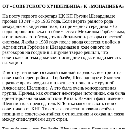
ОТ «СОВЕТСКОГО ХУНВЕЙБИНА» К «МОНАНИЕБА»
На посту первого секретаря ЦК КП Грузии Шеварднадзе
пробыл 13 лет – до 1985 года. Если верить разного рода
мемуарным свидетельствам, то примерно с середины 70-х
годов прошлого века он сближается с Михаилом Горбачёвым,
и они начинают обсуждать необходимость реформ советской
системы. Якобы в 1980 году после ввода советских войск в
Афганистан Горбачёв и Шеварднадзе в ходе одного из
разговоров на госдаче в Пицунде твердо решили, что
советская система доживает последние годы, и надо менять
ситуацию.
И вот тут начинается самый главный парадокс: все три отца
советской перестройки – Горбачёв, Шеварднадзе и Яковлев –
в разное время входили в плотные отношения с группой
Александра Шелепина. А это была очень консервативная
группа. Причем, как считают некоторые источники, она была
ориентирована на маоистский Китай. Важный факт: именно
Шелепин как председатель КГБ отказался отзывать своих
советников из КНР. То есть фактически проявил особую
позицию в советско-китайских отношениях и сохранил связи
между спецслужбами двух стран.
Такие фигуры, как Горбачёв, Шеварднадзе и Яковлев, видимо,