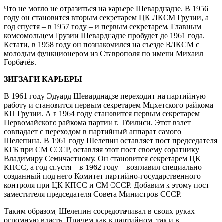
Что не могло не отразиться на карьере Шеварднадзе. В 1956
году он становится вторым секретарем ЦК ЛКСМ Грузии, а
год спустя – в 1957 году – и первым секретарем. Главным
комсомольцем Грузии Шеварднадзе пробудет до 1961 года.
Кстати, в 1958 году он познакомился на съезде ВЛКСМ с
молодым функционером из Ставрополя по имени Михаил
Горбачёв.
ЗИГЗАГИ КАРЬЕРЫ
В 1961 году Эдуард Шеварднадзе переходит на партийную
работу и становится первым секретарем Мцхетского райкома
КП Грузии. А в 1964 году становится первым секретарем
Первомайского райкома партии г. Тбилиси. Этот взлет
совпадает с переходом в партийный аппарат самого
Шелепина. В 1961 году Шелепин оставляет пост председателя
КГБ при СМ СССР, оставляя этот пост своему соратнику
Владимиру Семичастному. Он становится секретарем ЦК
КПСС, а год спустя – в 1962 году – возглавил специально
созданный под него Комитет партийно-государственного
контроля при ЦК КПСС и СМ СССР. Добавим к этому пост
заместителя председателя Совета Министров СССР.
Таким образом, Шелепин сосредотачивал в своих руках
огромную власть. Причем как в партийном, так и в