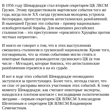
В 1956 году Шеварднадзе стал вторым секретарем ЦК ЛКСМ
Грузии. Этому предшествовали мартовские события того же
года, когда после ХХ съезда грузинская молодежь устроила
беспорядки, протестуя против антисталинских разоблачений.
В нынешней Грузии эти события – пример национально-
освободительной борьбы. Для нынешних российских
сталинистов – это преступление «проклятого Хрущёва против
честных патриотов».
И никто не говорит о том, что в этих выступлениях
смешались сталинизм и грузинский национализм. Кроме того,
поговаривали, что за этими событиями могли стоять и
некоторые бывшие руководители грузинского ЦК (в том
числе – Мгеладзе), которые боялись, что антисталинские
разоблачения отразятся и на их судьбе.
И вот в ходе этих событий Шеварднадзе неожиданно
заступился за протестующих. Более того, легенда гласит, что
он спас от расправы многих участников этих событий. К тому
моменту Шеварднадзе, как считают некоторые эксперты,
находился в плотном контакте с восходящими политическими
звездами – первым секретарем ЦК ВЛКСМ Александром
Шелепиным и секретарем ЦК ВЛКСМ Владимиром
Семичастным.