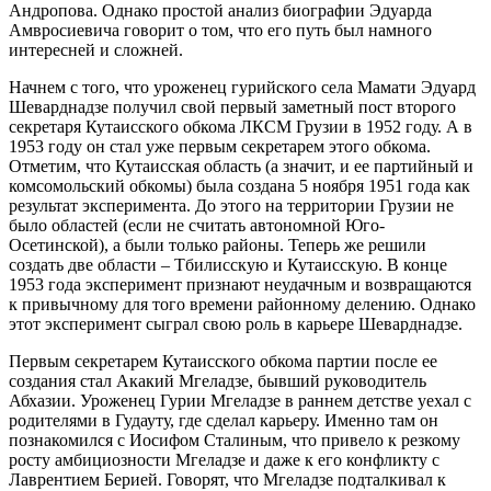
Андропова. Однако простой анализ биографии Эдуарда
Амвросиевича говорит о том, что его путь был намного
интересней и сложней.
Начнем с того, что уроженец гурийского села Мамати Эдуард
Шеварднадзе получил свой первый заметный пост второго
секретаря Кутаисского обкома ЛКСМ Грузии в 1952 году. А в
1953 году он стал уже первым секретарем этого обкома.
Отметим, что Кутаисская область (а значит, и ее партийный и
комсомольский обкомы) была создана 5 ноября 1951 года как
результат эксперимента. До этого на территории Грузии не
было областей (если не считать автономной Юго-
Осетинской), а были только районы. Теперь же решили
создать две области – Тбилисскую и Кутаисскую. В конце
1953 года эксперимент признают неудачным и возвращаются
к привычному для того времени районному делению. Однако
этот эксперимент сыграл свою роль в карьере Шеварднадзе.
Первым секретарем Кутаисского обкома партии после ее
создания стал Акакий Мгеладзе, бывший руководитель
Абхазии. Уроженец Гурии Мгеладзе в раннем детстве уехал с
родителями в Гудауту, где сделал карьеру. Именно там он
познакомился с Иосифом Сталиным, что привело к резкому
росту амбициозности Мгеладзе и даже к его конфликту с
Лаврентием Берией. Говорят, что Мгеладзе подталкивал к