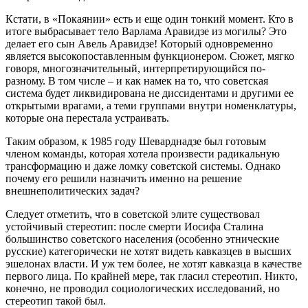
Кстати, в «Покаянии» есть и еще один тонкий момент. Кто в
итоге выбрасывает тело Варлама Аравидзе из могилы? Это
делает его сын Авель Аравидзе! Который одновременно
является высокопоставленным функционером. Сюжет, мягко
говоря, многозначительный, интерпретирующийся по-
разному. В том числе – и как намек на то, что советская
система будет ликвидирована не диссидентами и другими ее
открытыми врагами, а теми группами внутри номенклатуры,
которые она перестала устраивать.
Таким образом, к 1985 году Шеварднадзе был готовым
членом команды, которая хотела произвести радикальную
трансформацию и даже ломку советской системы. Однако
почему его решили назначить именно на решение
внешнеполитических задач?
Следует отметить, что в советской элите существовал
устойчивый стереотип: после смерти Иосифа Сталина
большинство советского населения (особенно этнические
русские) категорически не хотят видеть кавказцев в высших
эшелонах власти. И уж тем более, не хотят кавказца в качестве
первого лица. По крайней мере, так гласил стереотип. Никто,
конечно, не проводил социологических исследований, но
стереотип такой был.