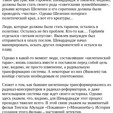
должны были стать своего рода «советскими хунвейбинами»,
руками которых Шелепин и его соратники должны были
проводить «чистки». Однако Шелепин потерпел
политический крах, а вот его креатуры...
Люди, которые должны были стать тараном, остались в
политике. Остались не без проблем. Кто-то как… Горбачёв
отделался «легким испугом». Яковлев вынужден был
отправиться в опалу послом. Шеварднадзе начал
маневрировать, искать других покровителей и остался на
плаву.
Однако в какой-то момент люди, составлявшие «шелепинский
таран», вновь сошлись вместе и поставили перед собой цель
уже, видимо, не просто изменение, а радикальную
трансформацию системы. А некоторые из них (Яковлев) так
вообще считали необходимым ее уничтожение.
Сюжет о том, как бывшие шелепинцы трансформировались из
радикал-консерваторов в радикал-реформаторов, и даже
могильщиков системы еще ждет своего историка. Однако
здесь укажем, что, видимо, для Шеварднадзе этот процесс
проходил тяжелее всего. В этой связи укажем на знаменитый
фильм Тенгиза Абуладзе «Покаяние» («Монаниеба»). История
создания этого фильма – настоящий детектив,