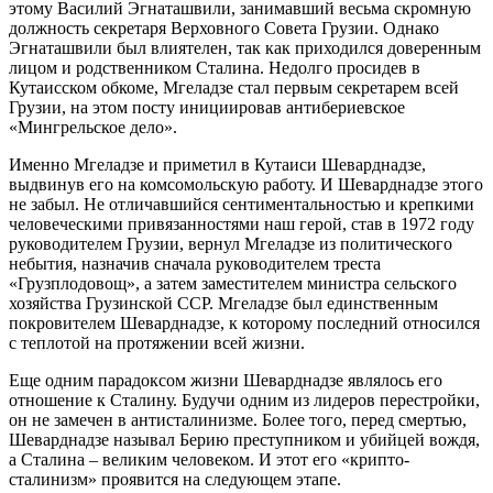
этому Василий Эгнаташвили, занимавший весьма скромную
должность секретаря Верховного Совета Грузии. Однако
Эгнаташвили был влиятелен, так как приходился доверенным
лицом и родственником Сталина. Недолго просидев в
Кутаисском обкоме, Мгеладзе стал первым секретарем всей
Грузии, на этом посту инициировав антибериевское
«Мингрельское дело».
Именно Мгеладзе и приметил в Кутаиси Шеварднадзе,
выдвинув его на комсомольскую работу. И Шеварднадзе этого
не забыл. Не отличавшийся сентиментальностью и крепкими
человеческими привязанностями наш герой, став в 1972 году
руководителем Грузии, вернул Мгеладзе из политического
небытия, назначив сначала руководителем треста
«Грузплодовощ», а затем заместителем министра сельского
хозяйства Грузинской ССР. Мгеладзе был единственным
покровителем Шеварднадзе, к которому последний относился
с теплотой на протяжении всей жизни.
Еще одним парадоксом жизни Шеварднадзе являлось его
отношение к Сталину. Будучи одним из лидеров перестройки,
он не замечен в антисталинизме. Более того, перед смертью,
Шеварднадзе называл Берию преступником и убийцей вождя,
а Сталина – великим человеком. И этот его «крипто-
сталинизм» проявится на следующем этапе.