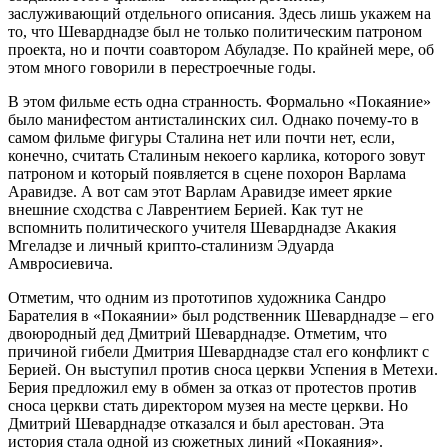
заслуживающий отдельного описания. Здесь лишь укажем на
то, что Шеварднадзе был не только политическим патроном
проекта, но и почти соавтором Абуладзе. По крайней мере, об
этом много говорили в перестроечные годы.
В этом фильме есть одна странность. Формально «Покаяние»
было манифестом антисталинских сил. Однако почему-то в
самом фильме фигуры Сталина нет или почти нет, если,
конечно, считать Сталиным некоего карлика, которого зовут
патроном и который появляется в сцене похорон Варлама
Аравидзе. А вот сам этот Варлам Аравидзе имеет яркие
внешние сходства с Лаврентием Берией. Как тут не
вспомнить политического учителя Шеварднадзе Акакия
Мгеладзе и личный крипто-сталинизм Эдуарда
Амвросиевича.
Отметим, что одним из прототипов художника Сандро
Барателия в «Покаянии» был родственник Шеварднадзе – его
двоюродный дед Дмитрий Шеварднадзе. Отметим, что
причиной гибели Дмитрия Шеварднадзе стал его конфликт с
Берией. Он выступил против сноса церкви Успения в Метехи.
Берия предложил ему в обмен за отказ от протестов против
сноса церкви стать директором музея на месте церкви. Но
Дмитрий Шеварднадзе отказался и был арестован. Эта
история стала одной из сюжетных линий «Покаяния».