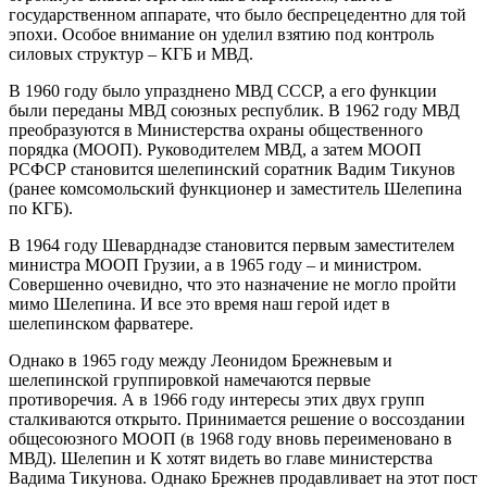
государственном аппарате, что было беспрецедентно для той
эпохи. Особое внимание он уделил взятию под контроль
силовых структур – КГБ и МВД.
В 1960 году было упразднено МВД СССР, а его функции
были переданы МВД союзных республик. В 1962 году МВД
преобразуются в Министерства охраны общественного
порядка (МООП). Руководителем МВД, а затем МООП
РСФСР становится шелепинский соратник Вадим Тикунов
(ранее комсомольский функционер и заместитель Шелепина
по КГБ).
В 1964 году Шеварднадзе становится первым заместителем
министра МООП Грузии, а в 1965 году – и министром.
Совершенно очевидно, что это назначение не могло пройти
мимо Шелепина. И все это время наш герой идет в
шелепинском фарватере.
Однако в 1965 году между Леонидом Брежневым и
шелепинской группировкой намечаются первые
противоречия. А в 1966 году интересы этих двух групп
сталкиваются открыто. Принимается решение о воссоздании
общесоюзного МООП (в 1968 году вновь переименовано в
МВД). Шелепин и К хотят видеть во главе министерства
Вадима Тикунова. Однако Брежнев продавливает на этот пост