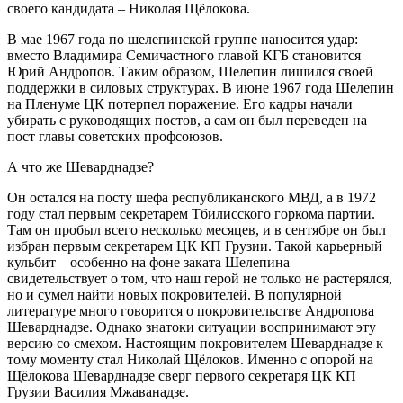
своего кандидата – Николая Щёлокова.
В мае 1967 года по шелепинской группе наносится удар:
вместо Владимира Семичастного главой КГБ становится
Юрий Андропов. Таким образом, Шелепин лишился своей
поддержки в силовых структурах. В июне 1967 года Шелепин
на Пленуме ЦК потерпел поражение. Его кадры начали
убирать с руководящих постов, а сам он был переведен на
пост главы советских профсоюзов.
А что же Шеварднадзе?
Он остался на посту шефа республиканского МВД, а в 1972
году стал первым секретарем Тбилисского горкома партии.
Там он пробыл всего несколько месяцев, и в сентябре он был
избран первым секретарем ЦК КП Грузии. Такой карьерный
кульбит – особенно на фоне заката Шелепина –
свидетельствует о том, что наш герой не только не растерялся,
но и сумел найти новых покровителей. В популярной
литературе много говорится о покровительстве Андропова
Шеварднадзе. Однако знатоки ситуации воспринимают эту
версию со смехом. Настоящим покровителем Шеварднадзе к
тому моменту стал Николай Щёлоков. Именно с опорой на
Щёлокова Шеварднадзе сверг первого секретаря ЦК КП
Грузии Василия Мжаванадзе.