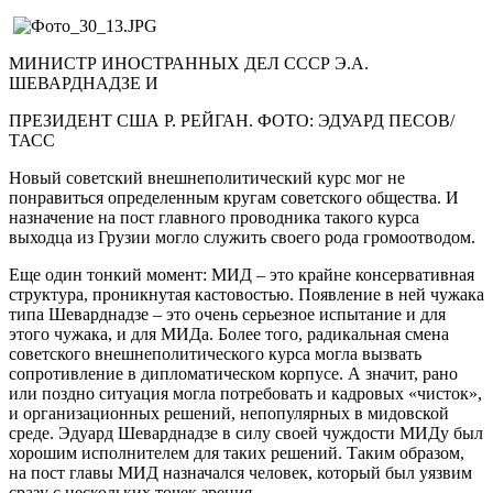
МИНИСТР ИНОСТРАННЫХ ДЕЛ СССР Э.А.
ШЕВАРДНАДЗЕ И
ПРЕЗИДЕНТ США Р. РЕЙГАН. ФОТО: ЭДУАРД ПЕСОВ/
ТАСС
Новый советский внешнеполитический курс мог не
понравиться определенным кругам советского общества. И
назначение на пост главного проводника такого курса
выходца из Грузии могло служить своего рода громоотводом.
Еще один тонкий момент: МИД – это крайне консервативная
структура, проникнутая кастовостью. Появление в ней чужака
типа Шеварднадзе – это очень серьезное испытание и для
этого чужака, и для МИДа. Более того, радикальная смена
советского внешнеполитического курса могла вызвать
сопротивление в дипломатическом корпусе. А значит, рано
или поздно ситуация могла потребовать и кадровых «чисток»,
и организационных решений, непопулярных в мидовской
среде. Эдуард Шеварднадзе в силу своей чуждости МИДу был
хорошим исполнителем для таких решений. Таким образом,
на пост главы МИД назначался человек, который был уязвим
сразу с нескольких точек зрения.