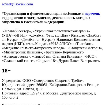
sovsek@sovsek.com
*Организации и физические лица, внесённные в
перечень
террористов и экстремистов, деятельность которых
запрещена в Российской Федерации:
«Правый сектор», «Украинская повстанческая армия»
(УПА),«ИГИЛ», «Джабхат Фатх аш-Шам» (бывшая «Джабхат
ан-Нусра», «Джебхат ан-Нусра»), Национал-Большевистская
партия (НБП), «Аль-Каида», «УНА-УНСО», «Талибан»,
«Меджлис крымско-татарского народа», «Свидетели Иеговы»,
«Мизантропик Дивижн», «Братство» Корчинского,
«Артподготовка», «Тризуб им. Степана Бандеры», «НСО»,
«Славянский союз», «Формат-18», Дуров Павел Валерьевич.
18+
Учредитель: ООО «Совершенно Секретно Трейд».
Юридический адрес: 360051, Кабардино-Балкарская Респ., г.
Нальчик, ул. Пачева, д. 36
Почтовый адрес: 127247, г. Москва, Дмитровское шоссе, д.
100, стр. 2