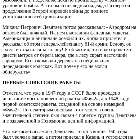
урановой бомбы. А это была последняя надежда Гитлера на
продолжение Второй мировой войны до полного
уничтожения всей цивилизации.
Михаил Петрович Девятаев потом рассказывал: «Аэродром на
острове был ложный. На нем выставили фанерные макеты.
Американцы и англичане бомбили их. Когда я прилетел и
рассказал об этом генерал-лейтенанту 61-й армии Белову, он
ахнул и схватился за голову! Я объяснил, что надо пролететь
двести метров от берега моря, где в лесу скрыт настоящий
аэродром. Его закрывали деревья на специальных
передвижных колясках. Вот почему его не могли
обнаружить».
ПЕРВЫЕ СОВЕТСКИЕ РАКЕТЫ
Отметим, что уже в 1947 году в СССР было проведено
испытание восстановленной ракеты «Фау-2», а в 1948 году –
первой советской ракеты, созданной на основе немецкой
«Фау-2». По некоторым оценкам, этот успех в очень
значительной степени был связан с побегом группы Девятаева
и с захваченной в Пенемюнде ценной информацией.
Что же касается самого Девятаева, то он в конце 1945 года
был уволен в запас, а потом приехал в Казань и устроился на