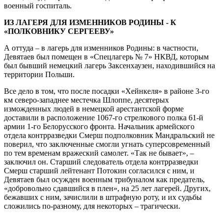
военный госпиталь.
ИЗ ЛАГЕРЯ ДЛЯ ИЗМЕННИКОВ РОДИНЫ - К
«ПОЛКОВНИКУ СЕРГЕЕВУ»
А оттуда – в лагерь для изменников Родины: в частности,
Девятаев был помещен в «Спецлагерь № 7» НКВД, которым
был бывший немецкий лагерь Заксенхаузен, находившийся на
территории Польши.
Все дело в том, что после посадки «Хейнкеля» в районе 3-го
км северо-западнее местечка Шлоппе, десятерых
изможденных людей в немецкой арестантской форме
доставили в расположение 1067-го стрелкового полка 61-й
армии 1-го Белорусского фронта. Начальник армейского
отдела контрразведки Смерш подполковник Мандральский не
поверил, что заключенные смогли угнать суперсовременный
по тем временам вражеский самолет. «Так не бывает», –
заключил он. Старший следователь отдела контрразведки
Смерш старший лейтенант Потокин согласился с ним, и
Девятаев был осужден военным трибуналом как предатель,
«добровольно сдавшийся в плен», на 25 лет лагерей. Других,
бежавших с ним, зачислили в штрафную роту, и их судьбы
сложились по-разному, для некоторых – трагически.