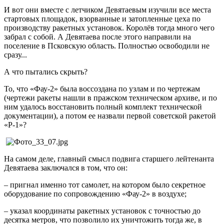
И вот они вместе с летчиком Девятаевым изучили все места
стартовых площадок, взорванные и затопленные цеха по
производству ракетных установок. Королёв тогда много чего
забрал с собой. А Девятаева после этого направили на
поселение в Псковскую область. Полностью освободили не
сразу...
А что пытались скрыть?
То, что «Фау-2» была воссоздана по узлам и по чертежам
(чертежи ракеты нашли в пражском техническом архиве, и по
ним удалось восстановить полный комплект технической
документации), а потом ее назвали первой советской ракетой
«Р-1»?
На самом деле, главный смысл подвига старшего лейтенанта
Девятаева заключался в том, что он:
– пригнал именно тот самолет, на котором было секретное
оборудование по сопровождению «Фау-2» в воздухе;
– указал координаты ракетных установок с точностью до
десятка метров, что позволило их уничтожить тогда же, в