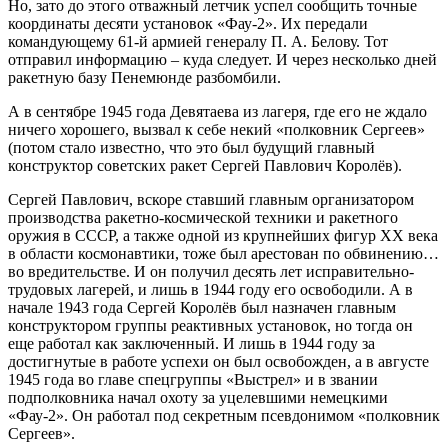
Но, зато до этого отважный летчик успел сообщить точные
координаты десяти установок «Фау-2». Их передали
командующему 61-й армией генералу П. А. Белову. Тот
отправил информацию – куда следует. И через несколько дней
ракетную базу Пенемюнде разбомбили.
А в сентябре 1945 года Девятаева из лагеря, где его не ждало
ничего хорошего, вызвал к себе некий «полковник Сергеев»
(потом стало известно, что это был будущий главный
конструктор советских ракет Сергей Павлович Королёв).
Сергей Павлович, вскоре ставший главным организатором
производства ракетно-космической техники и ракетного
оружия в СССР, а также одной из крупнейших фигур XX века
в области космонавтики, тоже был арестован по обвинению…
во вредительстве. И он получил десять лет исправительно-
трудовых лагерей, и лишь в 1944 году его освободили. А в
начале 1943 года Сергей Королёв был назначен главным
конструктором группы реактивных установок, но тогда он
еще работал как заключенный. И лишь в 1944 году за
достигнутые в работе успехи он был освобожден, а в августе
1945 года во главе спецгруппы «Выстрел» и в звании
подполковника начал охоту за уцелевшими немецкими
«Фау-2». Он работал под секретным псевдонимом «полковник
Сергеев».