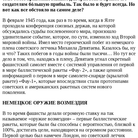
создателям бóльшую прибыль. Так было и будет всегда. Но
вот как все обстояло на самом деле?
В феврале 1945 года, как раз в то время, когда в Ялте
проходила конференция союзных держав, на которой
обсуждались судьбы послевоенного мира, произошло
удивительное событие, которое, по сути, изменило ход Второй
мировой войны. Имел место героический побег из немецкого
плена советского летчика Михаила Девятаева. Казалось бы, ну
и что? Таких побегов в годы войны были тысячи… Но тут все
дело в том, что, находясь в плену, Девятаев угнал секретный
фашистский самолет вместе с системой управления от первой
в мире баллистической ракеты «Фау- 2», а также ценной
информацией о первом в мире самолете-снаряде (крылатой
ракете) «Фау-1», которые впоследствии стали прототипами
советских и американских ракетных систем нового
поколения.
НЕМЕЦКОЕ ОРУЖИЕ ВОЗМЕЗДИЯ
В то время фашисты делали огромную ставку на так
называемое «оружие возмездия» – первые баллистические
ракеты, которые были бы способны с вероятностью, близкой к
100%, достигать цели, находящиеся на огромном расстоянии.
Первой целью был намечен Лондон, но советский летчик