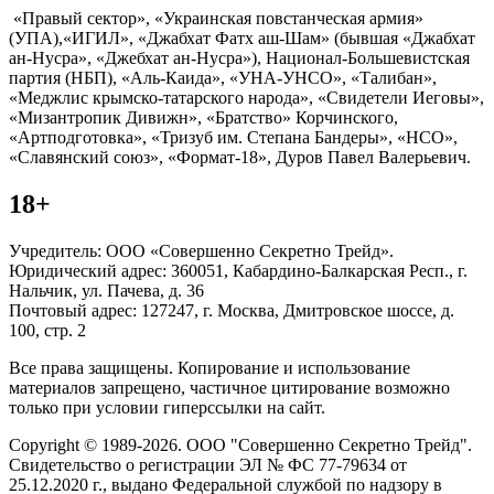
«Правый сектор», «Украинская повстанческая армия»
(УПА),«ИГИЛ», «Джабхат Фатх аш-Шам» (бывшая «Джабхат
ан-Нусра», «Джебхат ан-Нусра»), Национал-Большевистская
партия (НБП), «Аль-Каида», «УНА-УНСО», «Талибан»,
«Меджлис крымско-татарского народа», «Свидетели Иеговы»,
«Мизантропик Дивижн», «Братство» Корчинского,
«Артподготовка», «Тризуб им. Степана Бандеры», «НСО»,
«Славянский союз», «Формат-18», Дуров Павел Валерьевич.
18+
Учредитель: ООО «Совершенно Секретно Трейд».
Юридический адрес: 360051, Кабардино-Балкарская Респ., г.
Нальчик, ул. Пачева, д. 36
Почтовый адрес: 127247, г. Москва, Дмитровское шоссе, д.
100, стр. 2
Все права защищены. Копирование и использование
материалов запрещено, частичное цитирование возможно
только при условии гиперссылки на сайт.
Copyright © 1989-2026. ООО "Совершенно Секретно Трейд".
Свидетельство о регистрации ЭЛ № ФС 77-79634 от
25.12.2020 г., выдано Федеральной службой по надзору в