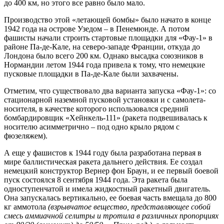
до 400 км, но этого все равно было мало.
Производство этой «летающей бомбы» было начато в конце
1942 года на острове Узедом – в Пенемюнде. А потом
фашисты начали строить стартовые площадки для «Фау-1» в
районе Па-де-Кале, на северо-западе Франции, откуда до
Лондона было всего 200 км. Однако высадка союзников в
Нормандии летом 1944 года привела к тому, что немецкие
пусковые площадки в Па-де-Кале были захвачены.
Отметим, что существовало два варианта запуска «Фау-1»: со
стационарной наземной пусковой установки и с самолета-
носителя, в качестве которого использовался средний
бомбардировщик «Хейнкель-111» (ракета подвешивалась к
носителю асимметрично – под одно крыло рядом с
фюзеляжем).
А еще у фашистов к 1944 году была разработана первая в
мире баллистическая ракета дальнего действия. Ее создал
немецкий конструктор Вернер фон Браун, и ее первый боевой
пуск состоялся 8 сентября 1944 года. Эта ракета была
одноступенчатой и имела жидкостный ракетный двигатель.
Она запускалась вертикально, ее боевая часть вмещала до 800
кг аммотола
(взрывчатое вещество, представляющее собой
смесь аммиачной селитры и тротила в различных пропорциях