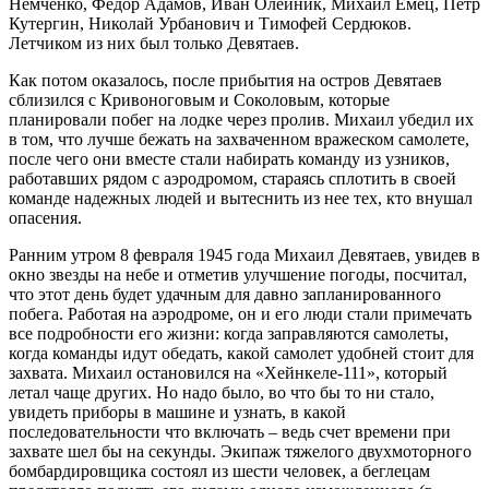
Немченко, Фёдор Адамов, Иван Олейник, Михаил Емец, Пётр
Кутергин, Николай Урбанович и Тимофей Сердюков.
Летчиком из них был только Девятаев.
Как потом оказалось, после прибытия на остров Девятаев
сблизился с Кривоноговым и Соколовым, которые
планировали побег на лодке через пролив. Михаил убедил их
в том, что лучше бежать на захваченном вражеском самолете,
после чего они вместе стали набирать команду из узников,
работавших рядом с аэродромом, стараясь сплотить в своей
команде надежных людей и вытеснить из нее тех, кто внушал
опасения.
Ранним утром 8 февраля 1945 года Михаил Девятаев, увидев в
окно звезды на небе и отметив улучшение погоды, посчитал,
что этот день будет удачным для давно запланированного
побега. Работая на аэродроме, он и его люди стали примечать
все подробности его жизни: когда заправляются самолеты,
когда команды идут обедать, какой самолет удобней стоит для
захвата. Михаил остановился на «Хейнкеле-111», который
летал чаще других. Но надо было, во что бы то ни стало,
увидеть приборы в машине и узнать, в какой
последовательности что включать – ведь счет времени при
захвате шел бы на секунды. Экипаж тяжелого двухмоторного
бомбардировщика состоял из шести человек, а беглецам