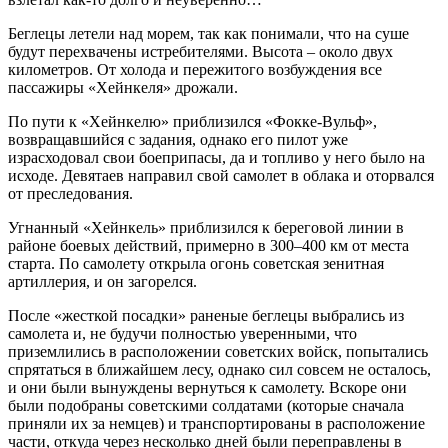
Беглецы летели над морем, так как понимали, что на суше
будут перехвачены истребителями. Высота – около двух
километров. От холода и пережитого возбуждения все
пассажиры «Хейнкеля» дрожали.
По пути к «Хейнкелю» приблизился «Фокке-Вульф»,
возвращавшийся с задания, однако его пилот уже
израсходовал свои боеприпасы, да и топливо у него было на
исходе. Девятаев направил свой самолет в облака и оторвался
от преследования.
Угнанный «Хейнкель» приблизился к береговой линии в
районе боевых действий, примерно в 300–400 км от места
старта. По самолету открыла огонь советская зенитная
артиллерия, и он загорелся.
После «жесткой посадки» раненые беглецы выбрались из
самолета и, не будучи полностью уверенными, что
приземлились в расположении советских войск, попытались
спрятаться в ближайшем лесу, однако сил совсем не осталось,
и они были вынуждены вернуться к самолету. Вскоре они
были подобраны советскими солдатами (которые сначала
приняли их за немцев) и транспортированы в расположение
части, откуда через несколько дней были переправлены в