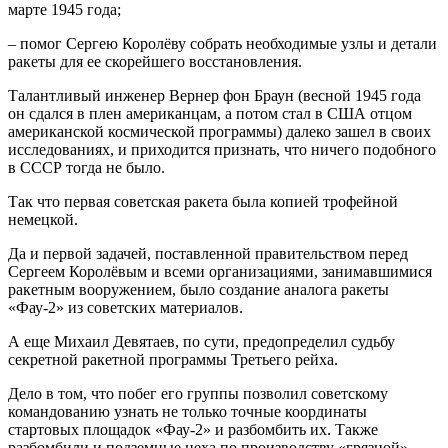
марте 1945 года;
– помог Сергею Королёву собрать необходимые узлы и детали
ракеты для ее скорейшего восстановления.
Талантливый инженер Вернер фон Браун (весной 1945 года
он сдался в плен американцам, а потом стал в США отцом
американской космической программы) далеко зашел в своих
исследованиях, и приходится признать, что ничего подобного
в СССР тогда не было.
Так что первая советская ракета была копией трофейной
немецкой.
Да и первой задачей, поставленной правительством перед
Сергеем Королёвым и всеми организациями, занимавшимися
ракетным вооружением, было создание аналога ракеты
«Фау-2» из советских материалов.
А еще Михаил Девятаев, по сути, предопределил судьбу
секретной ракетной программы Третьего рейха.
Дело в том, что побег его группы позволил советскому
командованию узнать не только точные координаты
стартовых площадок «Фау-2» и разбомбить их. Также
разбомбили и подземные цеха по производству «грязной»