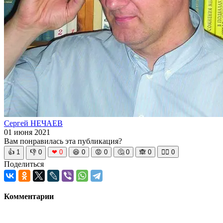
Сергей НЕЧАЕВ
01 июня 2021
Вам понравилась эта публикация?
👍
1
👎
0
❤
0
😆
0
😡
0
🤔
0
🙈
0
🧘‍♀️
0
Поделиться
Комментарии