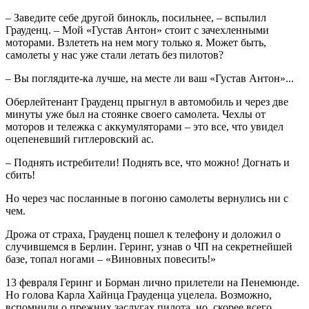
– Заведите себе другой бинокль, посильнее, – вспылил
Грауденц. – Мой «Густав Антон» стоит с зачехленными
моторами. Взлететь на нем могу только я. Может быть,
самолеты у нас уже стали летать без пилотов?
– Вы поглядите-ка лучше, на месте ли ваш «Густав Антон»...
Оберлейтенант Грауденц прыгнул в автомобиль и через две
минуты уже был на стоянке своего самолета. Чехлы от
моторов и тележка с аккумуляторами – это все, что увидел
оцепеневший гитлеровский ас.
– Поднять истребители! Поднять все, что можно! Догнать и
сбить!
Но через час посланные в погоню самолеты вернулись ни с
чем.
Дрожа от страха, Грауденц пошел к телефону и доложил о
случившемся в Берлин. Геринг, узнав о ЧП на секретнейшей
базе, топал ногами – «Виновных повесить!»
13 февраля Геринг и Борман лично прилетели на Пенемюнде.
Но голова Карла Хайнца Грауденца уцелела. Возможно,
вспомнили о прежних заслугах пилота, но, скорее всего,