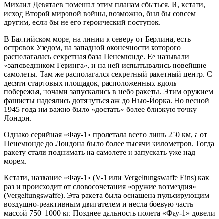
Михаил Девятаев помешал этим планам сбыться. И, кстати,
исход Второй мировой войны, возможно, был бы совсем
другим, если бы не его героический поступок.
В Балтийском море, на линии к северу от Берлина, есть
островок Узедом, на западной оконечности которого
располагалась секретная база Пенемюнде. Ее называли
«заповедником Геринга», и на ней испытывались новейшие
самолеты. Там же располагался секретный ракетный центр. С
десяти стартовых площадок, расположенных вдоль
побережья, ночами запускались в небо ракеты. Этим оружием
фашисты надеялись дотянуться аж до Нью-Йорка. Но весной
1945 года им важно было «достать» более близкую точку –
Лондон.
Однако серийная «Фау-1» пролетала всего лишь 250 км, а от
Пенемюнде до Лондона было более тысячи километров. Тогда
ракету стали поднимать на самолете и запускать уже над
морем.
Кстати, название «Фау-1» (V-1 или Vergeltungswaffe Eins) как
раз и происходит от словосочетания «оружие возмездия»
(Vergeltungswaffe). Эта ракета была оснащена пульсирующим
воздушно-реактивным двигателем и несла боевую часть
массой 750–1000 кг. Позднее дальность полета «Фау-1» довели