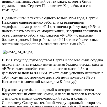
принципиальных отличий от тех ракет, которые были
сделаны потом Сергеем Павловичем Королёвым и его
командой.
В дальнейшем, в течение одного только 1954 года, Сергей
Павлович одновременно работал над различными
модификациями ракеты «Р-1», закончил работу над «Р-5» и
наметил пять разных ее модификаций, завершил сложную и
ответственную работу над ракетой «Р-5М» – с ядерным
боевым зарядом. Шли работы по «Р-11», и все более ясные
очертания приобретала межконтинентальная «Р-7».
В 1956 году под руководством Сергея Королёва была создана
двухступенчатая межконтинентальная баллистическая ракета
«Р-7» с отделяющейся головной частью массой 3 т и
дальностью полета 8000 км. Ракета была успешно испытана в
1957 году на построенном для этой цели полигоне № 5 в
Казахстане (нынешний космодром Байконур).
Ну, а потом уже были и первый в истории человечества
искусственный спутник Земли, и первый человек в космосе.
Эти полеты имели ошеломляющий успех и создали
Советскому Союзу высочайший международный авторитет, а
началось все это с невероятного побега с базы Пенемюнде