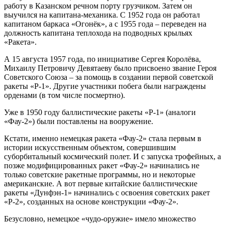
работу в Казанском речном порту грузчиком. Затем он
выучился на капитана-механика. С 1952 года он работал
капитаном баркаса «Огонёк», а с 1955 года – переведен на
должность капитана теплохода на подводных крыльях
«Ракета».
А 15 августа 1957 года, по инициативе Сергея Королёва,
Михаилу Петровичу Девятаеву было присвоено звание Героя
Советского Союза – за помощь в создании первой советской
ракеты «Р-1». Другие участники побега были награждены
орденами (в том числе посмертно).
Уже в 1950 году баллистические ракеты «Р-1» (аналоги
«Фау-2») были поставлены на вооружение.
Кстати, именно немецкая ракета «Фау-2» стала первым в
истории искусственным объектом, совершившим
суборбитальный космический полет. И с запуска трофейных, а
позже модифицированных ракет «Фау-2» начинались не
только советские ракетные программы, но и некоторые
американские. А вот первые китайские баллистические
ракеты «Дунфэн-1» начинались с освоения советских ракет
«Р-2», созданных на основе конструкции «Фау-2».
Безусловно, немецкое «чудо-оружие» имело множество