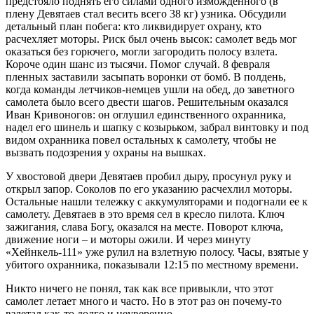
предстояло поднять его силами одного изможденного (в
плену Девятаев стал весить всего 38 кг) узника. Обсудили
детальный план побега: кто ликвидирует охрану, кто
расчехляет моторы. Риск был очень высок: самолет ведь мог
оказаться без горючего, могли загородить полосу взлета.
Короче один шанс из тысячи. Помог случай. 8 февраля
пленных заставили засыпать воронки от бомб. В полдень,
когда команды летчиков-немцев ушли на обед, до заветного
самолета было всего двести шагов. Решительным оказался
Иван Кривоногов: он оглушил единственного охранника,
надел его шинель и шапку с козырьком, забрал винтовку и под
видом охранника повел остальных к самолету, чтобы не
вызвать подозрения у охраны на вышках.
У хвостовой двери Девятаев пробил дыру, просунул руку и
открыл запор. Соколов по его указанию расчехлил моторы.
Остальные нашли тележку с аккумуляторами и подогнали ее к
самолету. Девятаев в это время сел в кресло пилота. Ключ
зажигания, слава Богу, оказался на месте. Поворот ключа,
движение ноги – и моторы ожили. И через минуту
«Хейнкель-111» уже рулил на взлетную полосу. Часы, взятые у
убитого охранника, показывали 12:15 по местному времени.
Никто ничего не понял, так как все привыкли, что этот
самолет летает много и часто. Но в этот раз он почему-то
взлетал как-то долго и неуверенно…