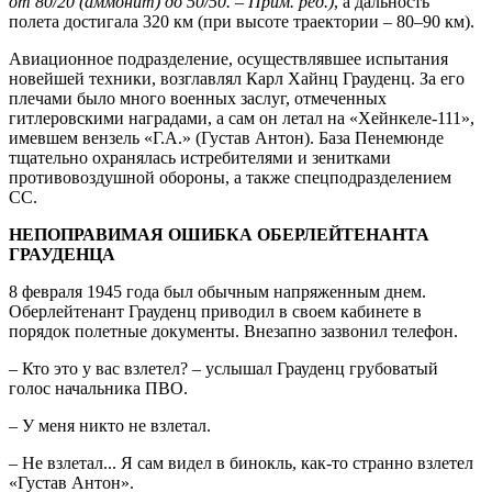
от 80/20 (аммонит) до 50/50. – Прим. ред.)
, а дальность
полета достигала 320 км (при высоте траектории – 80–90 км).
Авиационное подразделение, осуществлявшее испытания
новейшей техники, возглавлял Карл Хайнц Грауденц. За его
плечами было много военных заслуг, отмеченных
гитлеровскими наградами, а сам он летал на «Хейнкеле-111»,
имевшем вензель «Г.А.» (Густав Антон). База Пенемюнде
тщательно охранялась истребителями и зенитками
противовоздушной обороны, а также спецподразделением
СС.
НЕПОПРАВИМАЯ ОШИБКА ОБЕРЛЕЙТЕНАНТА
ГРАУДЕНЦА
8 февраля 1945 года был обычным напряженным днем.
Оберлейтенант Грауденц приводил в своем кабинете в
порядок полетные документы. Внезапно зазвонил телефон.
– Кто это у вас взлетел? – услышал Грауденц грубоватый
голос начальника ПВО.
– У меня никто не взлетал.
– Не взлетал... Я сам видел в бинокль, как-то странно взлетел
«Густав Антон».