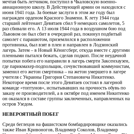
мечтая быть летчиком, поступил в Чкаловскую военно-
авиационную школу. В Действующей армии он находился с
июня 1941 года. За боевые заслуги в этом же году был
награжден орденом Красного Знамени. К лету 1944 года
старший лейтенант Девятаев сбил 9 немецких самолетов, 5
раз сбивали его. А 13 июля 1944 года в воздушном бою под
Львовом он был сбит в очередной раз, покинул подбитый
самолет с парашютом, приземлился в расположении
противника, был взят в плен и направлен в Лодзинский
лагерь. Затем – в Новый Кёнигсберг, откуда вместе с другими
пленными пытался бежать, сделав подкоп. После неудачной
попытки побега его направили в лагерь смерти Заксенхаузен,
где парикмахер-подпольщик, сочувствовавший коммунистам,
заменил его жетон смертника – на жетон умершего в лагере
учителя с Украины Григория Степановича Никитенко.
Некоторое время после этого Девятаев состоял в лагерной
команде «топтунов», испытывавших на прочность обувь по
заказу ее производителей, а в октябре под именем Никитенко
он оказался в составе группы заключенных, направленных на
остров Узедом.
НЕВЕРОЯТНЫЙ ПОБЕГ
Среди беглецов на фашистском бомбардировщике оказались
также Иван Кривоногов, Владимир Соколов, Владимир