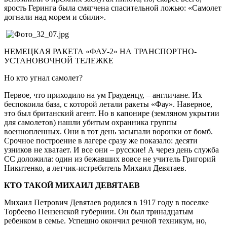
ярость Геринга была смягчена спасительной ложью: «Самолет
догнали над морем и сбили».
НЕМЕЦКАЯ РАКЕТА «ФАУ-2» НА ТРАНСПОРТНО-
УСТАНОВОЧНОЙ ТЕЛЕЖКЕ
Но кто угнал самолет?
Первое, что приходило на ум Грауденцу, – англичане. Их
беспокоила база, с которой летали ракеты «Фау». Наверное,
это был британский агент. Но в капонире (земляном укрытии
для самолетов) нашли убитым охранника группы
военнопленных. Они в тот день засыпали воронки от бомб.
Срочное построение в лагере сразу же показало: десяти
узников не хватает. И все они – русские! А через день служба
СС доложила: один из бежавших вовсе не учитель Григорий
Никитенко, а летчик-истребитель Михаил Девятаев.
КТО ТАКОЙ МИХАИЛ ДЕВЯТАЕВ
Михаил Петрович Девятаев родился в 1917 году в поселке
Торбеево Пензенской губернии. Он был тринадцатым
ребенком в семье. Успешно окончил речной техникум, но,