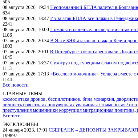
505
08 августа 2026, 19:34
Неопознанный БПЛА залетел в Болгарию 
634
08 августа 2026, 13:47
Из-за атак БПЛА все пляжи в Геленджик
2241
08 августа 2026, 10:00
Пожары и раненые: последствия атак на
1186
07 августа 2026, 20:34
В Ялте БЭК атаковал пляж, в Керчи дрон
1803
07 августа 2026, 20:11
В Петербурге заочно арестовали Лидию 
1045
07 августа 2026, 18:37
Сухогруз под турецким флагом подвергс
1113
07 августа 2026, 17:13
«Веселого молочника» Уолкера вместе с 
1144
Все новости
ГЛАВНЫЕ ТЕМЫ
космос
атака дронов, беспилотников, бпла
монархия, дворянств
личность известная / популярная / уважаемая / знаменитая / ис
преступления
мошенники
коррупция
миграционная политика,
Все теги
ЭКСКЛЮЗИВЫ
24 января 2023, 17:01
СБЕРБАНК – ДЕПОЗИТЫ ЗАКРЫВАЮ
199897