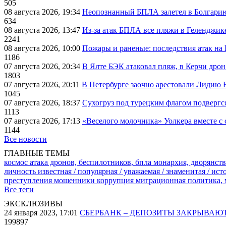
505
08 августа 2026, 19:34
Неопознанный БПЛА залетел в Болгарию 
634
08 августа 2026, 13:47
Из-за атак БПЛА все пляжи в Геленджик
2241
08 августа 2026, 10:00
Пожары и раненые: последствия атак на
1186
07 августа 2026, 20:34
В Ялте БЭК атаковал пляж, в Керчи дрон
1803
07 августа 2026, 20:11
В Петербурге заочно арестовали Лидию 
1045
07 августа 2026, 18:37
Сухогруз под турецким флагом подвергс
1113
07 августа 2026, 17:13
«Веселого молочника» Уолкера вместе с 
1144
Все новости
ГЛАВНЫЕ ТЕМЫ
космос
атака дронов, беспилотников, бпла
монархия, дворянств
личность известная / популярная / уважаемая / знаменитая / ис
преступления
мошенники
коррупция
миграционная политика,
Все теги
ЭКСКЛЮЗИВЫ
24 января 2023, 17:01
СБЕРБАНК – ДЕПОЗИТЫ ЗАКРЫВАЮ
199897