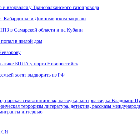
и взорвался у Трансбалканского газопровода
е, Кабардинке и Дивноморском закрыли
 НПЗ в Самарской области и на Кубани
 попал в жилой дом
Невзорову
я атаке БПЛА у порта Новороссийск
семьей хотят выдворить из РФ
о, царская семья
шпионаж, разведка, контрразведка
Владимир П
торическая
терроризм
литература, детектив, рассказы
международ
 мигранты
интервью
ТСЯ