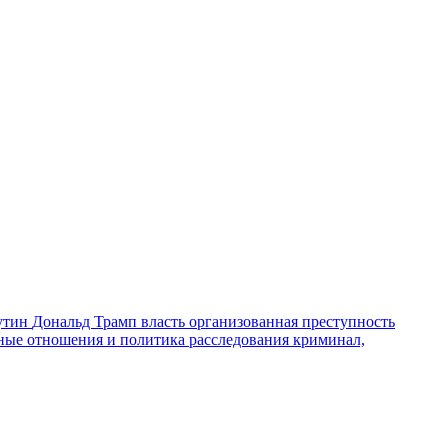
утин
Дональд Трамп
власть
организованная преступность
ные отношения и политика
расследования
криминал,