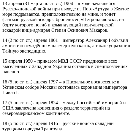
13 апреля (31 марта по ст. ст.) 1904 – в ходе начавшейся
Русско-японской войны при выходе из Порт-Артура в Желтое
море подрывается, предположительно на мине, и тонет
флагман русской эскадры броненосец «Петропавловск», на
борту которого погиб и командующий порт-артурской
эскадрой вице-адмирал Степан Осипович Макаров.
14 (2 по ст. ст.) апреля 1801 – император Александр I объявил
амнистию осуждённым на смертную казнь, а также упразднил
Тайную экспедицию.
15 апреля 1950 – приказом МВД СССР предписано всех
выселенных с Западной Украины оставить в спецпоселениях
навечно.
16 (5 по ст. ст.) апреля 1797 – в Пасхальное воскресенье в
Успенском соборе Москвы состоялась коронация императора
Павла I.
17 (5 по ст. ст.) апреля 1824 – между Российской империей и
США заключена конвенция о разделе территорий на
североамериканском континенте.
18 (5 по ст. ст.) апреля 1916 – русские войска овладели
турецким городом Трапезунд.