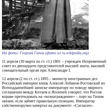
На фото: Георгий Гапон (фото из ru.wikipedia.org)
11 апреля (30 марта по ст. ст.) 1801 – учрежден Непременный
совет из двенадцати представителей высшей знати, высший
совещательный орган при Александре I.
12 апреля (2 по ст. ст.) 1895 – министр иностранных дел
Российской империи князь Алексей Лобанов-Ростовский во
Всеподданнейшей записке императору по поводу мирного
соглашения между Китаем и Японией говорит, что Россия
вправе претендовать на «вознаграждение» – порт на Тихом
океане, если займет правильную позицию. Император
собственноручно начертал на документе: «Согласен».