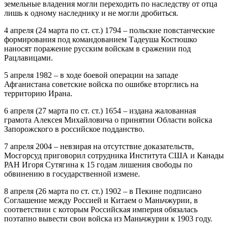
земельные владения могли переходить по наследству от отца
лишь к одному наследнику и не могли дробиться.
4 апреля (24 марта по ст. ст.) 1794 – польские повстанческие
формирования под командованием Тадеуша Костюшко
наносят поражение русским войскам в сражении под
Рацлавицами.
5 апреля 1982 – в ходе боевой операции на западе
Афганистана советские войска по ошибке вторглись на
территорию Ирана.
6 апреля (27 марта по ст. ст.) 1654 – издана жалованная
грамота Алексея Михайловича о принятии Области войска
Запорожского в российское подданство.
7 апреля 2004 – невзирая на отсутствие доказательств,
Мосгорсуд приговорил сотрудника Института США и Канады
РАН Игоря Сутягина к 15 годам лишения свободы по
обвинению в государственной измене.
8 апреля (26 марта по ст. ст.) 1902 – в Пекине подписано
Соглашение между Россией и Китаем о Маньчжурии, в
соответствии с которым Российская империя обязалась
поэтапно вывести свои войска из Маньчжурии к 1903 году.