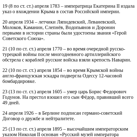
19 (8 по ст. ст.) апреля 1783 – императрица Екатерина II издала
указ о вхождении Крыма в состав Российской империи.
20 апреля 1934 – летчики Ляпидевский, Леваневский,
Молоков, Каманин, Слепнёв, Водопьянов и Доронин
первыми в истории страны были удостоены звания «Герой
Советского Союза».
21 (10 по ст. ст.) апреля 1770 – во время очередной русско-
турецкой войны после многодневного артиллерийского
обстрела с кораблей русские войска взяли крепость Наварин.
22 (10 по ст. ст.) апреля 1854 – во время Крымской войны
англо-французская эскадра подвергла Одессу 12-часовой
бомбардировке.
23 (13 по ст. ст.) апреля 1605 – умер царь Борис Федорович
Годунов. На престол взошел его сын Фёдор, правивший всего
49 дней.
24 апреля 1926 – в Берлине подписан германо-советский
Договор о дружбе и нейтралитете.
25 (13 по ст. ст.) апреля 1895 – высочайшим императорским
указом Николая II основан «Русский музей императора