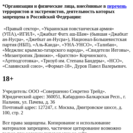
*Организации и физические лица, внесённные в
перечень
террористов и экстремистов, деятельность которых
запрещена в Российской Федерации:
«Правый сектор», «Украинская повстанческая армия»
(УПА),«ИГИЛ», «Джабхат Фатх аш-Шам» (бывшая «Джабхат
ан-Нусра», «Джебхат ан-Нусра»), Национал-Большевистская
партия (НБП), «Аль-Каида», «УНА-УНСО», «Талибан»,
«Меджлис крымско-татарского народа», «Свидетели Иеговы»,
«Мизантропик Дивижн», «Братство» Корчинского,
«Артподготовка», «Тризуб им. Степана Бандеры», «НСО»,
«Славянский союз», «Формат-18», Дуров Павел Валерьевич.
18+
Учредитель: ООО «Совершенно Секретно Трейд».
Юридический адрес: 360051, Кабардино-Балкарская Респ., г.
Нальчик, ул. Пачева, д. 36
Почтовый адрес: 127247, г. Москва, Дмитровское шоссе, д.
100, стр. 2
Все права защищены. Копирование и использование
материалов запрещено, частичное цитирование возможно