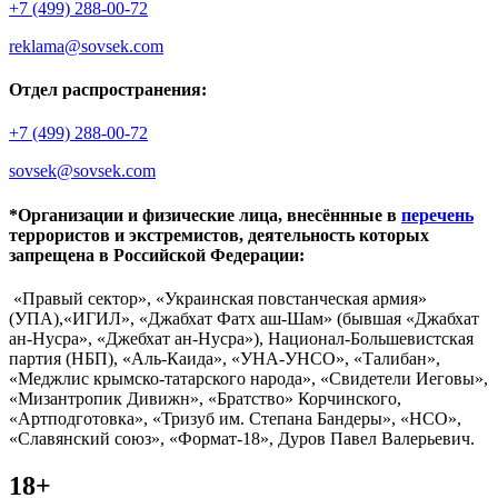
+7 (499) 288-00-72
reklama@sovsek.com
Отдел распространения:
+7 (499) 288-00-72
sovsek@sovsek.com
*Организации и физические лица, внесённные в
перечень
террористов и экстремистов, деятельность которых
запрещена в Российской Федерации:
«Правый сектор», «Украинская повстанческая армия»
(УПА),«ИГИЛ», «Джабхат Фатх аш-Шам» (бывшая «Джабхат
ан-Нусра», «Джебхат ан-Нусра»), Национал-Большевистская
партия (НБП), «Аль-Каида», «УНА-УНСО», «Талибан»,
«Меджлис крымско-татарского народа», «Свидетели Иеговы»,
«Мизантропик Дивижн», «Братство» Корчинского,
«Артподготовка», «Тризуб им. Степана Бандеры», «НСО»,
«Славянский союз», «Формат-18», Дуров Павел Валерьевич.
18+