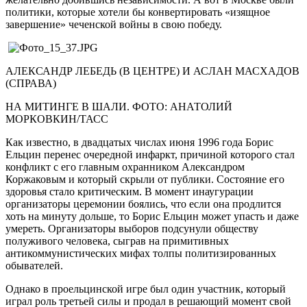
политики, которые хотели бы конвертировать «изящное
завершение» чеченской войны в свою победу.
АЛЕКСАНДР ЛЕБЕДЬ (В ЦЕНТРЕ) И АСЛАН МАСХАДОВ
(СПРАВА)
НА МИТИНГЕ В ШАЛИ. ФОТО: АНАТОЛИЙ
МОРКОВКИН/ТАСС
Как известно, в двадцатых числах июня 1996 года Борис
Ельцин перенес очередной инфаркт, причиной которого стал
конфликт с его главным охранником Александром
Коржаковым и который скрыли от публики. Состояние его
здоровья стало критическим. В момент инаугурации
организаторы церемонии боялись, что если она продлится
хоть на минуту дольше, то Борис Ельцин может упасть и даже
умереть. Организаторы выборов подсунули обществу
полуживого человека, сыграв на примитивных
антикоммунистических мифах толпы политизированных
обывателей.
Однако в проельцинской игре был один участник, который
играл роль третьей силы и продал в решающий момент свой