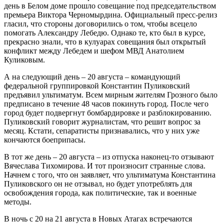
день в Белом доме прошло совещание под председательством
премьера Виктора Черномырдина. Официальный пресс-релиз
гласил, что стороны договорились о том, чтобы всецело
помогать Александру Лебедю. Однако те, кто был в курсе,
прекрасно знали, что в кулуарах совещания был открытый
конфликт между Лебедем и шефом МВД Анатолием
Куликовым.
А на следующий день – 20 августа – командующий
федеральной группировкой Константин Пуликовский
предъявил ультиматум. Всем мирным жителям Грозного было
предписано в течение 48 часов покинуть город. После чего
город будет подвергнут бомбардировке и разблокированию.
Пуликовский говорит журналистам, что решит вопрос за
месяц. Кстати, сепаратисты признавались, что у них уже
кончаются боеприпасы.
В тот же день – 20 августа – из отпуска наконец-то отзывают
Вячеслава Тихомирова. И тот произносит странные слова.
Начнем с того, что он заявляет, что ультиматума Константина
Пуликовского он не отзывал, но будет употреблять для
освобождения города, как политические, так и военные
методы.
В ночь с 20 на 21 августа в Новых Атагах встречаются