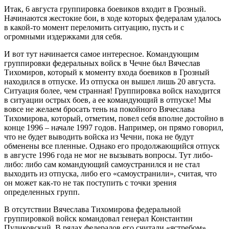
Итак, 6 августа группировка боевиков входит в Грозный.
Начинаются жестокие бои, в ходе которых федералам удалось
в какой-то момент переломить ситуацию, пусть и с
огромными издержками для себя.
И вот тут начинается самое интересное. Командующим
группировки федеральных войск в Чечне был Вячеслав
Тихомиров, который к моменту входа боевиков в Грозный
находился в отпуске. Из отпуска он вышел лишь 20 августа.
Ситуация более, чем странная! Группировка войск находится
в ситуации острых боев, а ее командующий в отпуске! Мы
вовсе не желаем бросать тень на покойного Вячеслава
Тихомирова, который, отметим, повел себя вполне достойно в
конце 1996 – начале 1997 годов. Например, он прямо говорил,
что не будет выводить войска из Чечни, пока не будут
обменены все пленные. Однако его продолжающийся отпуск
в августе 1996 года не мог не вызывать вопросы. Тут либо-
либо: либо сам командующий самоустранился и не стал
выходить из отпуска, либо его «самоустранили», считая, что
он может как-то не так поступить с точки зрения
определенных групп.
В отсутствии Вячеслава Тихомирова федеральной
группировкой войск командовал генерал Константин
Пуликовский. В рядах федералов его считали «ястребом».