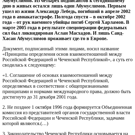
Абумуслимов. Из четырех подписантов к сегодняшнему
дню в живых остался лишь один Абумуслимов. Первым
ушел из жизни Александр Лебедь, погибший в апреле 2002
года в авиакатастрофе. Полгода спустя – в октябре 2002
года – от рук наемного убийцы погиб Сергей Харламов. В
марте 2005 года в результате спецоперации федеральных
сил был ликвидирован Аслан Масхадов. И лишь Саид-
Хасан Абумуслимов проживает где-то в Европе.
Документ, подписанный этими лицами, носил название
«Принципы определения основ взаимоотношений между
Российской Федерацией и Чеченской Республикой», а суть его
сводилась к следующему:
«1. Соглашение об основах взаимоотношений между
Российской Федерацией и Чеченской Республикой,
определяемых в соответствии с общепризнанными
принципами и нормами международного права, должно быть
достигнуто до 31 декабря 2001 года.
2. Не позднее 1 октября 1996 года формируется Объединенная
комиссия из представителей органов государственной власти
Российской Федерации и Чеченской Республики, задачами
которой являются.(…)
3. Законодательство Чеченской Республики основывается на