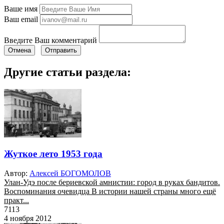
Ваше имя
Ваш email
Введите Ваш комментарий
Отмена
Отправить
Другие статьи раздела:
Жуткое лето 1953 года
Автор:
Алексей БОГОМОЛОВ
Улан-Удэ после бериевской амнистии: город в руках бандитов.
Воспоминания очевидца В истории нашей страны много ещё
практ...
7113
4 ноября 2012