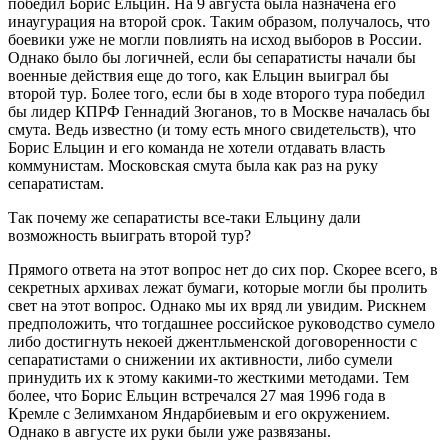
победил Борис Ельцин. На 9 августа была назначена его
инаугурация на второй срок. Таким образом, получалось, что
боевики уже не могли повлиять на исход выборов в России.
Однако было бы логичней, если бы сепаратисты начали бы
военные действия еще до того, как Ельцин выиграл бы
второй тур. Более того, если бы в ходе второго тура победил
бы лидер КПРФ Геннадий Зюганов, то в Москве началась бы
смута. Ведь известно (и тому есть много свидетельств), что
Борис Ельцин и его команда не хотели отдавать власть
коммунистам. Московская смута была как раз на руку
сепаратистам.
Так почему же сепаратисты все-таки Ельцину дали
возможность выиграть второй тур?
Прямого ответа на этот вопрос нет до сих пор. Скорее всего, в
секретных архивах лежат бумаги, которые могли бы пролить
свет на этот вопрос. Однако мы их вряд ли увидим. Рискнем
предположить, что тогдашнее российское руководство сумело
либо достигнуть некоей джентльменской договоренности с
сепаратистами о снижении их активности, либо сумели
принудить их к этому какими-то жесткими методами. Тем
более, что Борис Ельцин встречался 27 мая 1996 года в
Кремле с Зелимханом Яндарбиевым и его окружением.
Однако в августе их руки были уже развязаны.