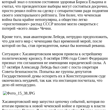
который знал о плохом состоянии здоровья Бориса Ельцина и
считал, что президентские выборы могут состояться досрочно,
просто решил пойти на сделку с сепаратистами ради поднятия
своего электорального рейтинга. Тем более, что чеченская
война была крайне непопулярна, а общество легко
«проглотившее» распад СССР вполне могло смириться с
потерей «всего лишь» Чечни.
Кроме того, зная авантюризм Лебедя, нетрудно предположить,
что для него мир с чеченцами был временной мерой, после
которой он бы, став президентом, начал бы военный реванш.
Ситуация с Хасавюртовским миром привела к острейшему
политическому кризису. 8 октября 1996 года Совет Федерации
признал эти соглашения не имеющими юридической силы. А
17 октября Александр Лебедь был снят с поста секретаря
Совета безопасности. Попытка же группы депутатов
Государственной думы оспорить их в Конституционном суде
окончились неудачей, так как эта инстанция посчитала, что
дело ей неподсудно.
Хасавюртовский мир запустил цепочку событий, которая по
итогам привела к новой чеченской войне и приходу к власти