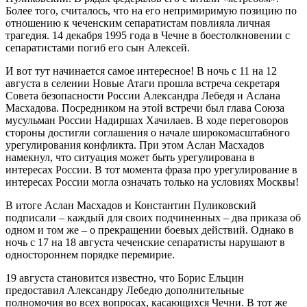
Более того, считалось, что на его непримиримую позицию по
отношению к чеченским сепаратистам повлияла личная
трагедия. 14 декабря 1995 года в Чечне в боестолкновении с
сепаратистами погиб его сын Алексей.
И вот тут начинается самое интересное! В ночь с 11 на 12
августа в селении Новые Атаги прошла встреча секретаря
Совета безопасности России Александра Лебедя и Аслана
Масхадова. Посредником на этой встречи был глава Союза
мусульман России Надиршах Хачилаев. В ходе переговоров
стороны достигли соглашения о начале широкомасштабного
урегулирования конфликта. При этом Аслан Масхадов
намекнул, что ситуация может быть урегулирована в
интересах России. В тот момента фраза про урегулирование в
интересах России могла означать только на условиях Москвы!
В итоге Аслан Масхадов и Константин Пуликовский
подписали – каждый для своих подчиненных – два приказа об
одном и том же – о прекращении боевых действий. Однако в
ночь с 17 на 18 августа чеченские сепаратисты нарушают в
одностороннем порядке перемирие.
19 августа становится известно, что Борис Ельцин
предоставил Александру Лебедю дополнительные
полномочия во всех вопросах, касающихся Чечни. В тот же