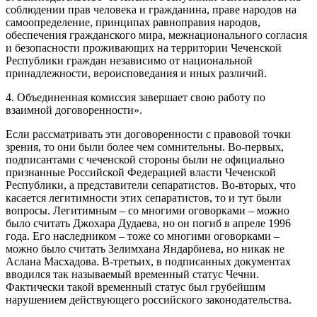
соблюдении прав человека и гражданина, праве народов на
самоопределение, принципах равноправия народов,
обеспечения гражданского мира, межнационального согласия
и безопасности проживающих на территории Чеченской
Республики граждан независимо от национальной
принадлежности, вероисповедания и иных различий.
4. Объединенная комиссия завершает свою работу по
взаимной договоренности».
Если рассматривать эти договоренности с правовой точки
зрения, то они были более чем сомнительны. Во-первых,
подписантами с чеченской стороны были не официально
признанные Российской Федерацией власти Чеченской
Республики, а представители сепаратистов. Во-вторых, что
касается легитимности этих сепаратистов, то и тут были
вопросы. Легитимным – со многими оговорками – можно
было считать Джохара Дудаева, но он погиб в апреле 1996
года. Его наследником – тоже со многими оговорками –
можно было считать Зелимхана Яндарбиева, но никак не
Аслана Масхадова. В-третьих, в подписанных документах
вводился так называемый временный статус Чечни.
Фактически такой временный статус был грубейшим
нарушением действующего российского законодательства.