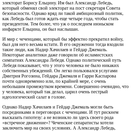
электорат Борису Ельцину. Им был Александр Лебедь,
который обменял свой электорат на пост секретаря Совета
безопасности. Однако вряд ли такой амбициозный политик,
как Лебедь был готов ждать еще четыре года, чтобы стать
президентом. Тем более, что уж о последнем июньском
инфаркте Ельцина, он был наслышан.
И мир с чеченцами, который бы эффектно прекратил войну,
был для него весьма кстати. В его окружении тогда входили
такие люди, как Надир Хачилаев и Гейдар Джемаль.
Некоторые аналитики даже говорили об исламистских
симпатиях Александра Лебедя. Однако политический путь
Лебедя показывает, что у этого человека не было никаких
собственных убеждений. Он легко пользовался услугами
Дмитрия Рогозина, Гейдара Джемаля и Гарри Каспарова
почти одновременно или, по крайней мере, с очень
небольшим промежутком времени. Совершенно очевидно, что
у человека, который так делал, царил очень пестрый
идеологический салат в голове.
Однако Надир Хачилаев и Гейдар Джемаль могли быть
посредниками в переговорах с чеченцами. И тут рискнем
высказать гипотезу: а не возникло ли здесь своего рода
«встречное движение»? Чеченские сепаратисты хотели
заключить мир на своих условиях. А Александр Лебедь,