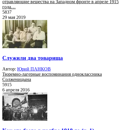
отравляющие вещества на Западном фронте в апреле 1915
года…
5837
29 мая 2019
Служили два товарища
Автор:
Юрий ПАНКОВ
Тюремно-лагерные воспоминания одноклассника
Солженицына
5915
6 апреля 2016