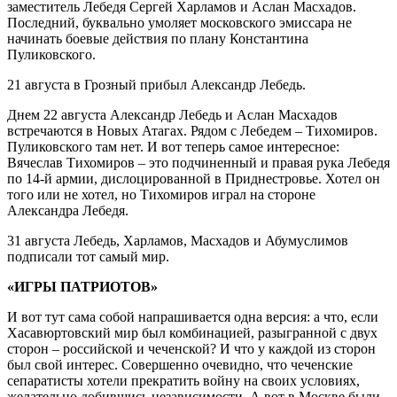
заместитель Лебедя Сергей Харламов и Аслан Масхадов.
Последний, буквально умоляет московского эмиссара не
начинать боевые действия по плану Константина
Пуликовского.
21 августа в Грозный прибыл Александр Лебедь.
Днем 22 августа Александр Лебедь и Аслан Масхадов
встречаются в Новых Атагах. Рядом с Лебедем – Тихомиров.
Пуликовского там нет. И вот теперь самое интересное:
Вячеслав Тихомиров – это подчиненный и правая рука Лебедя
по 14-й армии, дислоцированной в Приднестровье. Хотел он
того или не хотел, но Тихомиров играл на стороне
Александра Лебедя.
31 августа Лебедь, Харламов, Масхадов и Абумуслимов
подписали тот самый мир.
«ИГРЫ ПАТРИОТОВ»
И вот тут сама собой напрашивается одна версия: а что, если
Хасавюртовский мир был комбинацией, разыгранной с двух
сторон – российской и чеченской? И что у каждой из сторон
был свой интерес. Совершенно очевидно, что чеченские
сепаратисты хотели прекратить войну на своих условиях,
желательно добившись независимости. А вот в Москве были