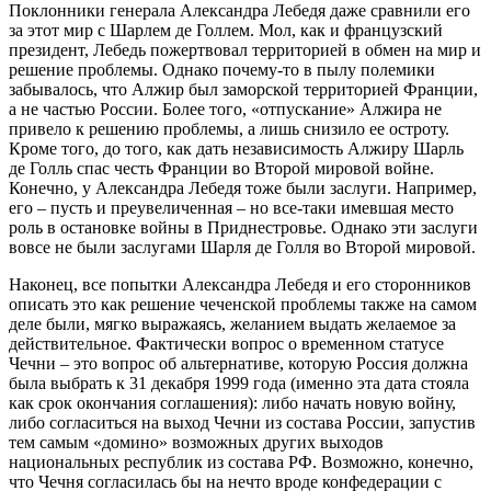
Поклонники генерала Александра Лебедя даже сравнили его
за этот мир с Шарлем де Голлем. Мол, как и французский
президент, Лебедь пожертвовал территорией в обмен на мир и
решение проблемы. Однако почему-то в пылу полемики
забывалось, что Алжир был заморской территорией Франции,
а не частью России. Более того, «отпускание» Алжира не
привело к решению проблемы, а лишь снизило ее остроту.
Кроме того, до того, как дать независимость Алжиру Шарль
де Голль спас честь Франции во Второй мировой войне.
Конечно, у Александра Лебедя тоже были заслуги. Например,
его – пусть и преувеличенная – но все-таки имевшая место
роль в остановке войны в Приднестровье. Однако эти заслуги
вовсе не были заслугами Шарля де Голля во Второй мировой.
Наконец, все попытки Александра Лебедя и его сторонников
описать это как решение чеченской проблемы также на самом
деле были, мягко выражаясь, желанием выдать желаемое за
действительное. Фактически вопрос о временном статусе
Чечни – это вопрос об альтернативе, которую Россия должна
была выбрать к 31 декабря 1999 года (именно эта дата стояла
как срок окончания соглашения): либо начать новую войну,
либо согласиться на выход Чечни из состава России, запустив
тем самым «домино» возможных других выходов
национальных республик из состава РФ. Возможно, конечно,
что Чечня согласилась бы на нечто вроде конфедерации с