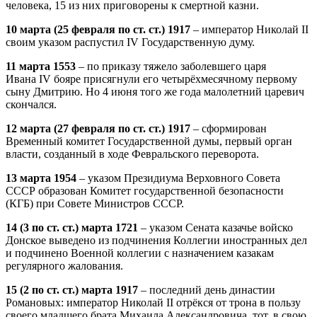
человека, 15 из них приговорены к смертной казни.
10 марта (25 февраля по ст. ст.) 1917
– император Николай II
своим указом распустил IV Государственную думу.
11 марта 1553
– по приказу тяжело заболевшего царя
Ивана IV бояре присягнули его четырёхмесячному первому
сыну Дмитрию. Но 4 июня того же года малолетний царевич
скончался.
12 марта (27 февраля по ст. ст.) 1917
– сформирован
Временный комитет Государственной думы, первый орган
власти, созданный в ходе Февральского переворота.
13 марта 1954
– указом Президиума Верховного Совета
СССР образован Комитет государственной безопасности
(КГБ) при Совете Министров СССР.
14 (3 по ст. ст.) марта 1721
– указом Сената казачье войско
Донское выведено из подчинения Коллегии иностранных дел
и подчинено Военной коллегии с назначением казакам
регулярного жалования.
15 (2 по ст. ст.) марта 1917
– последний день династии
Романовых: император Николай II отрёкся от трона в пользу
своего младшего брата Михаила Александровича, тот, в свою