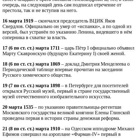
очередь, на следующий день сам подписал отречение от
престола, так и не вступив на него.
16 марта 1919
– скончался председатель ВЦИК Яков
Свердлов. Официально он умер от «испанки», а по одной из
версий, был устранён по указанию Ленина, видевшего в нём
соперника в схватке за власть.
17 (6 по ст. ст.) марта 1711
– царь Пётр I официально объявил
Марту Скавронскую (будущую Екатерину I) своей женой.
18 (6 по ст. ст.) марта 1869
– доклад Дмитрия Менделеева о
Периодической таблице впервые прочитан на заседании
Русского химического общества.
19 (7 по ст. ст.) марта 1898
– в Петербурге для посетителей
открылся Русский музей, первый в стране государственный
музей отечественного изобразительного искусства.
20 марта 1535
– по указанию правительницы-регентши
Московского государства великой княгини Елены Глинской
проведена первая в истории страны денежная реформа.
21 (8 по ст. ст.) марта 1910
– на Одесском ипподроме Михаил
Ефимов совершил на аэроплане «Фарман-IV» первый в