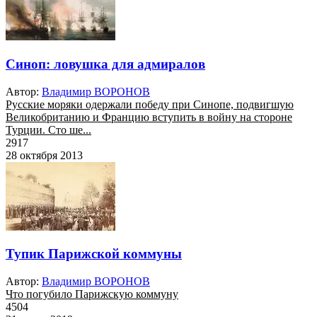
Синоп: ловушка для адмиралов
Автор:
Владимир ВОРОНОВ
Русские моряки одержали победу при Синопе, подвигшую
Великобританию и Францию вступить в войну на стороне
Турции. Сто ше...
2917
28 октября 2013
Тупик Парижской коммуны
Автор:
Владимир ВОРОНОВ
Что погубило Парижскую коммуну
4504