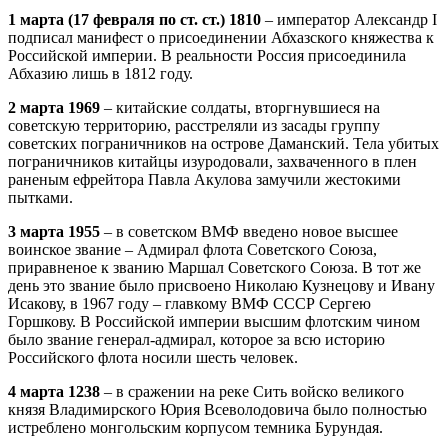
1 марта (17 февраля по ст. ст.) 1810
– император Александр I
подписал манифест о присоединении Абхазского княжества к
Российской империи. В реальности Россия присоединила
Абхазию лишь в 1812 году.
2 марта 1969
– китайские солдаты, вторгнувшиеся на
советскую территорию, расстреляли из засады группу
советских пограничников на острове Даманский. Тела убитых
пограничников китайцы изуродовали, захваченного в плен
раненым ефрейтора Павла Акулова замучили жестокими
пытками.
3 марта 1955
– в советском ВМФ введено новое высшее
воинское звание – Адмирал флота Советского Союза,
приравненое к званию Маршал Советского Союза. В тот же
день это звание было присвоено Николаю Кузнецову и Ивану
Исакову, в 1967 году – главкому ВМФ СССР Сергею
Горшкову. В Российской империи высшим флотским чином
было звание генерал-адмирал, которое за всю историю
Российского флота носили шесть человек.
4 марта 1238
– в сражении на реке Сить войско великого
князя Владимирского Юрия Всеволодовича было полностью
истреблено монгольским корпусом темника Бурундая.