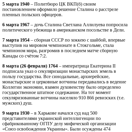
5 марта 1940
– Политбюро ЦК ВКП(б) своим
постановлением оформило решение Сталина о расстреле
пленных польских офицеров.
6 марта 1967
– дочь Сталина Светлана Аллилуева попросила
политического убежища в американском посольстве в Дели.
7 марта 1954
– сборная СССР по хоккею с шайбой, впервые
выступив на мировом чемпионате в Стокгольме, стала
чемпионом мира, разгромив в последнем матче сборную
Канады со счётом 7:2.
8 марта (26 февраля) 1764
– императрица Екатерина II
подписала указ о секуляризации монастырских земель в
пользу государства. Все синодальные, архиерейские,
монастырские и церковные вотчины передавались в ведение
Коллегии экономии, взамен духовенству было определено
государственное штатное содержание. На тот момент
секуляризованные вотчины населяло 910 866 ревизских (т.е.
мужских) душ.
9 марта 1930
– в Харькове начался суд над 500
представителями украинской интеллигенции по
сфабрикованному ОГПУ делу мифической организации
«Союз освобождения Украины». Были осуждены 474