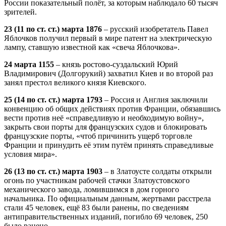
России показательный полёт, за которым наблюдало 60 тысяч
зрителей.
23 (11 по ст. ст.) марта 1876
– русский изобретатель Павел
Яблочков получил первый в мире патент на электрическую
лампу, ставшую известной как «свеча Яблочкова».
24 марта 1155
– князь ростово-суздальский Юрий
Владимирович (Долгорукий) захватил Киев и во второй раз
занял престол великого князя Киевского.
25 (14 по ст. ст.) марта 1793
– Россия и Англия заключили
конвенцию об общих действиях против Франции, обязавшись
вести против неё «справедливую и необходимую войну»,
закрыть свои порты для французских судов и блокировать
французские порты, «чтоб причинить ущерб торговле
Франции и принудить её этим путём принять справедливые
условия мира».
26 (13 по ст. ст.) марта 1903
– в Златоусте солдаты открыли
огонь по участникам рабочей стачки Златоустовского
механического завода, ломившимся в дом горного
начальника. По официальным данным, жертвами расстрела
стали 45 человек, ещё 83 были ранены, по сведениям
антиправительственных изданий, погибло 69 человек, 250
было ранено.