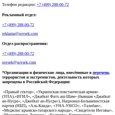
Телефон редакции:
+7 (499) 288-00-72
Рекламный отдел:
+7 (499) 288-00-72
reklama@sovsek.com
Отдел распространения:
+7 (499) 288-00-72
sovsek@sovsek.com
*Организации и физические лица, внесённные в
перечень
террористов и экстремистов, деятельность которых
запрещена в Российской Федерации:
«Правый сектор», «Украинская повстанческая армия»
(УПА),«ИГИЛ», «Джабхат Фатх аш-Шам» (бывшая «Джабхат
ан-Нусра», «Джебхат ан-Нусра»), Национал-Большевистская
партия (НБП), «Аль-Каида», «УНА-УНСО», «Талибан»,
«Меджлис крымско-татарского народа», «Свидетели Иеговы»,
«Мизантропик Дивижн», «Братство» Корчинского,