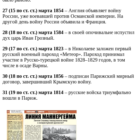
27 (15 по ст. ст.) марта 1854
– Англия объявляет войну
России, уже воевавшей против Османской империи. На
другой день войну России объявила и Франция.
28 (18 по ст. ст.) марта 1584
– в своей опочивальне испустил
дух царь Иван Грозный.
29 (17 по ст. ст.) марта 1823
– в Николаеве заложен первый
русский военный пароход «Метеор». Пароход принимал
участие в Русско-турецкой войне 1828–1829 годов, в том
числе в осаде Варны.
30 (18 по ст. ст.) марта 1856
– подписан Парижский мирный
договор, завершивший Крымскую войну.
31 (19 по ст. ст.) марта 1814
– русские войска триумфально
вошли в Париж.