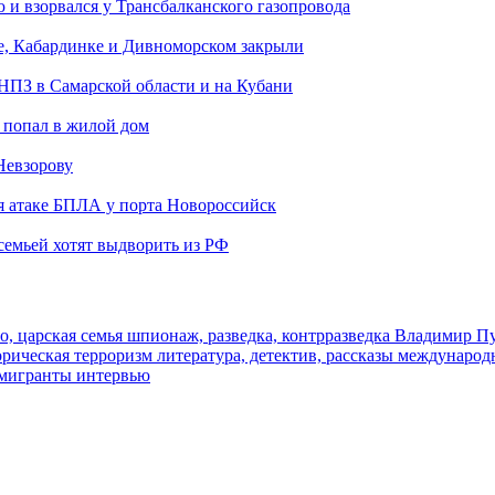
и взорвался у Трансбалканского газопровода
е, Кабардинке и Дивноморском закрыли
 НПЗ в Самарской области и на Кубани
 попал в жилой дом
Невзорову
я атаке БПЛА у порта Новороссийск
семьей хотят выдворить из РФ
о, царская семья
шпионаж, разведка, контрразведка
Владимир П
торическая
терроризм
литература, детектив, рассказы
международ
 мигранты
интервью