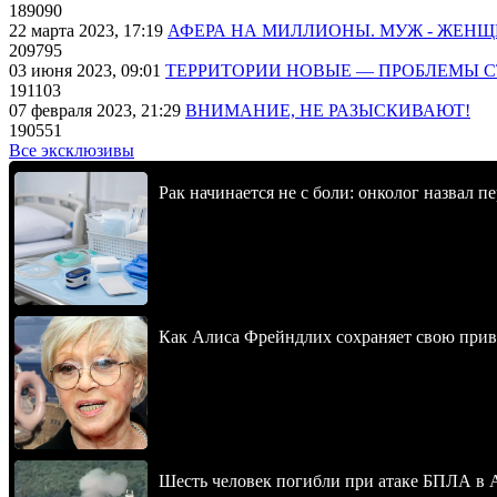
189090
22 марта 2023, 17:19
АФЕРА НА МИЛЛИОНЫ. МУЖ - ЖЕН
209795
03 июня 2023, 09:01
ТЕРРИТОРИИ НОВЫЕ — ПРОБЛЕМЫ 
191103
07 февраля 2023, 21:29
ВНИМАНИЕ, НЕ РАЗЫСКИВАЮТ!
190551
Все эксклюзивы
Рак начинается не с боли: онколог назвал 
Как Алиса Фрейндлих сохраняет свою привл
Шесть человек погибли при атаке БПЛА в 