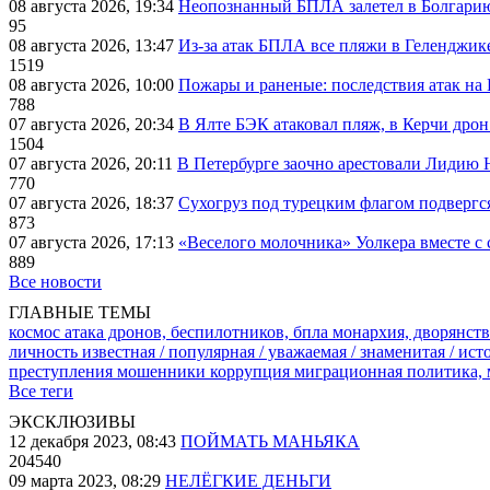
08 августа 2026, 19:34
Неопознанный БПЛА залетел в Болгарию 
95
08 августа 2026, 13:47
Из-за атак БПЛА все пляжи в Геленджик
1519
08 августа 2026, 10:00
Пожары и раненые: последствия атак на
788
07 августа 2026, 20:34
В Ялте БЭК атаковал пляж, в Керчи дрон
1504
07 августа 2026, 20:11
В Петербурге заочно арестовали Лидию 
770
07 августа 2026, 18:37
Сухогруз под турецким флагом подвергс
873
07 августа 2026, 17:13
«Веселого молочника» Уолкера вместе с 
889
Все новости
ГЛАВНЫЕ ТЕМЫ
космос
атака дронов, беспилотников, бпла
монархия, дворянств
личность известная / популярная / уважаемая / знаменитая / ис
преступления
мошенники
коррупция
миграционная политика,
Все теги
ЭКСКЛЮЗИВЫ
12 декабря 2023, 08:43
ПОЙМАТЬ МАНЬЯКА
204540
09 марта 2023, 08:29
НЕЛЁГКИЕ ДЕНЬГИ