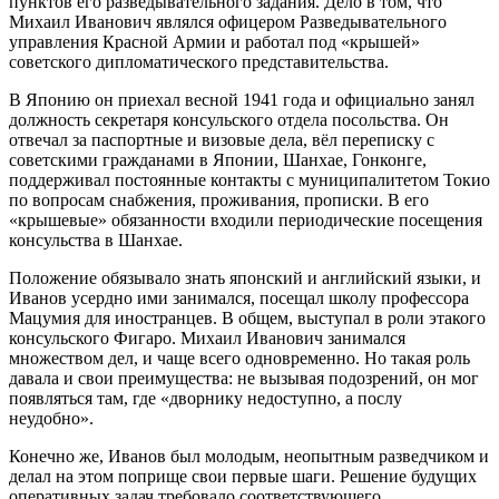
пунктов его разведывательного задания. Дело в том, что
Михаил Иванович являлся офицером Разведывательного
управления Красной Армии и работал под «крышей»
советского дипломатического представительства.
В Японию он приехал весной 1941 года и официально занял
должность секретаря консульского отдела посольства. Он
отвечал за паспортные и визовые дела, вёл переписку с
советскими гражданами в Японии, Шанхае, Гонконге,
поддерживал постоянные контакты с муниципалитетом Токио
по вопросам снабжения, проживания, прописки. В его
«крышевые» обязанности входили периодические посещения
консульства в Шанхае.
Положение обязывало знать японский и английский языки, и
Иванов усердно ими занимался, посещал школу профессора
Мацумия для иностранцев. В общем, выступал в роли этакого
консульского Фигаро. Михаил Иванович занимался
множеством дел, и чаще всего одновременно. Но такая роль
давала и свои преимущества: не вызывая подозрений, он мог
появляться там, где «дворнику недоступно, а послу
неудобно».
Конечно же, Иванов был молодым, неопытным разведчиком и
делал на этом поприще свои первые шаги. Решение будущих
оперативных задач требовало соответствующего