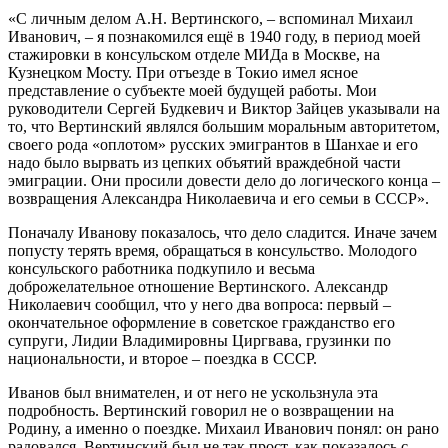
«С личным делом А.Н. Вертинского, – вспоминал Михаил
Иванович, – я познакомился ещё в 1940 году, в период моей
стажировки в консульском отделе МИДа в Москве, на
Кузнецком Мосту. При отъезде в Токио имел ясное
представление о субъекте моей будущей работы. Мои
руководители Сергей Будкевич и Виктор Зайцев указывали на
то, что Вертинский являлся большим моральным авторитетом,
своего рода «оплотом» русских эмигрантов в Шанхае и его
надо было вырвать из цепких объятий враждебной части
эмиграции. Они просили довести дело до логического конца –
возвращения Александра Николаевича и его семьи в СССР».
Поначалу Иванову показалось, что дело сладится. Иначе зачем
попусту терять время, обращаться в консульство. Молодого
консульского работника подкупило и весьма
доброжелательное отношение Вертинского. Александр
Николаевич сообщил, что у него два вопроса: первый –
окончательное оформление в советское гражданство его
супруги, Лидии Владимировны Циргвава, грузинки по
национальности, и второе – поездка в СССР.
Иванов был внимателен, и от него не ускользнула эта
подробность. Вертинский говорил не о возвращении на
Родину, а именно о поездке. Михаил Иванович понял: он рано
радовался, Вертинский был не так прост, как показалось с