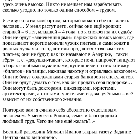
здесь очень высоко. Никто не мешает нам зарабатывать
сколько угодно, но только одним способом – трудом.
Я живу со всем комфортом, который может себе позволить
человек… У меня растут дети, сейчас они ещё крошки:
старшей – 6 лет, младшей – 4 года, но я спокоен за их судьбу.
Они не будут «манекенщицами» парижских домов моды, где
показывают дорогие модели чужих платьев, а сами ходят в
рваных чулках и голодают или продаются хозяевам этих
платьев; они не будут, как их называют в Америке, «такси-
гёрл», т. е. «девушки-такси», которые ночи напролёт танцуют
в барах с любыми мужчинами, купившими на них книжку
«билетов» на танцы, наживая чахотку и отравляясь алкоголем.
Они не будут содержанками старых банкиров и спекулянтов.
Они не будут думать о том, как бы продать себя подороже…
Они могут быть докторами, инженерами, юристами,
архитекторами, артистами, учителями и даже учёными – всё
зависит от их собственного желания.
Повторяю вам: я считаю себя абсолютно счастливым
человеком. У меня есть Родина, семья и благородный
любимый труд. Чего же мне ещё желать?..»
Военный разведчик Михаил Иванов закрыл газету. Задание
Центра было выполнено.