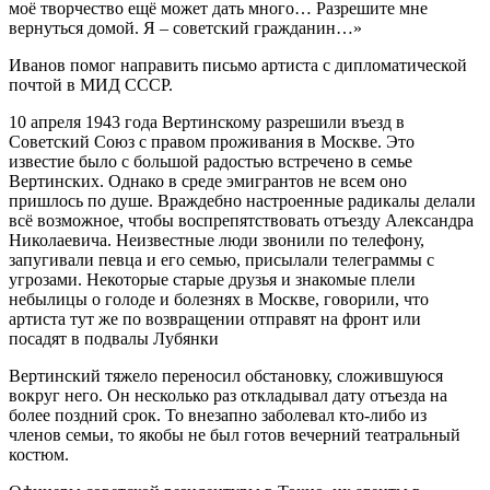
моё творчество ещё может дать много… Разрешите мне
вернуться домой. Я – советский гражданин…»
Иванов помог направить письмо артиста с дипломатической
почтой в МИД СССР.
10 апреля 1943 года Вертинскому разрешили въезд в
Советский Союз с правом проживания в Москве. Это
известие было с большой радостью встречено в семье
Вертинских. Однако в среде эмигрантов не всем оно
пришлось по душе. Враждебно настроенные радикалы делали
всё возможное, чтобы воспрепятствовать отъезду Александра
Николаевича. Неизвестные люди звонили по телефону,
запугивали певца и его семью, присылали телеграммы с
угрозами. Некоторые старые друзья и знакомые плели
небылицы о голоде и болезнях в Москве, говорили, что
артиста тут же по возвращении отправят на фронт или
посадят в подвалы Лубянки
Вертинский тяжело переносил обстановку, сложившуюся
вокруг него. Он несколько раз откладывал дату отъезда на
более поздний срок. То внезапно заболевал кто-либо из
членов семьи, то якобы не был готов вечерний театральный
костюм.