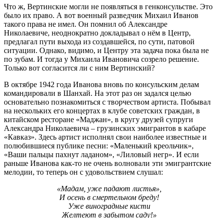
Что ж, Вертинские могли не появляться в генконсульстве. Это
было их право. А вот военный разведчик Михаил Иванов
такого права не имел. Он помнил об Александре
Николаевиче, неоднократно докладывал о нём в Центр,
предлагал пути выхода из создавшейся, по сути, патовой
ситуации. Однако, видимо, и Центру эта задача пока была не
по зубам. И тогда у Михаила Ивановича созрело решение.
Только вот согласится ли с ним Вертинский?
В октябре 1942 года Иванова вновь по консульским делам
командировали в Шанхай. На этот раз он задался целью
основательно познакомиться с творчеством артиста. Побывал
на нескольких его концертах в клубе советских граждан, в
китайском ресторане «Маджан», в кругу друзей супруги
Александра Николаевича – грузинских эмигрантов в кабаре
«Кавказ». Здесь артист исполнял свои наиболее известные и
полюбившиеся публике песни: «Маленький креольчик»,
«Ваши пальцы пахнут ладаном», «Лиловый негр». И если
раньше Иванова как-то не очень волновали эти эмигрантские
мелодии, то теперь он с удовольствием слушал:
«Мадам, уже падают листья»,
И осень в смертельном бреду!
Уже виноградные кисти
Желтеют в забытом саду!»