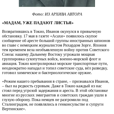
Фото: ИЗ АРХИВА АВТОРА
«МАДАМ, УЖЕ ПАДАЮТ ЛИСТЬЯ»
Возвратившись в Токио, Иванов окунулся в привычную
обстановку. 17 мая в газете «Асахи» появилось скупое
сообщение об аресте большой группы иностранных шпионов
во главе с немецким журналистом Рихардом Зорге. Япония
тем временем вела необъявленную войну против Советского
Союза: нашему Дальнему Востоку угрожали мощная
группировка сухопутных войск, военно-морской флот и
авиация. Токио контролировал морские транспортные пути,
неоднократно нападал и топил советские суда, вёл разведку,
готовил химическое и бактериологическое оружие.
«Режим нашего пребывания в стране, – признавался Иванов,
– был на редкость суровым. Даже в Токио каждый из нас
стоял перед угрозой задержания и ареста. В этой обстановке
многие из русских эмигрантов и советских граждан ушли в
глухую оборону. Пока немцев не разгромили под
Сталинградом, не появлялись в генконсульстве и супруги
Вертинские».