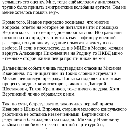
услышать его оценку. Мне, тогда ещё молодому дипломату,
трудно было принять эмигрантские колебания артиста. Тем не
менее хотелось помочь ему».
Кроме того, Иванов прекрасно осознавал, что многие
вопросы, ответы на которые он пытался найти с помощью
Вертинского, – это не праздное любопытство. Ибо рано или
поздно на них придётся ответить ему – офицеру военной
разведки, получившему задание помогать артисту в его
выборе. И если в посольстве, да и в МИДе в Москве, желали
вернуть Александра Николаевича на Родину, то НКВД мимо
«тёмных» сторон жизни певца пройти никак не мог
Дальнейшие события лишь подтвердили опасения Михаила
Ивановича. Их инициативы из Токио словно встречали в
Москве невидимую преграду. Попытка подключить к этому
процессу видных композиторов, таких как Дмитрий
Шостакович, Тихон Хренников, тоже ничего не дала. Хотя
Вертинский лично обращался к ним.
Так, по сути, безрезультатно, закончился первый приезд
Иванова в Шанхай. Впрочем, старания молодого консульского
работника не остались незамеченными. Вертинский с
радушием и благодарностью подарил Михаилу Ивановичу
альбом его любимых песен с нотной партитурой и,