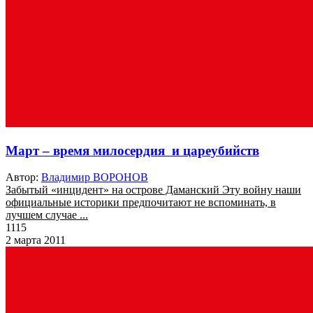
Март – время милосердия и цареубийств
Автор:
Владимир ВОРОНОВ
Забытый «инцидент» на острове Даманский Эту войну наши
официальные историки предпочитают не вспоминать, в
лучшем случае ...
1115
2 марта 2011