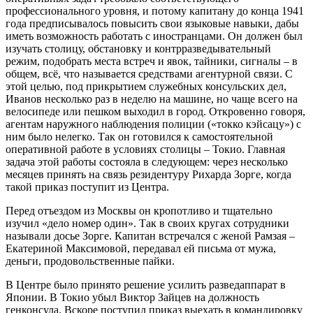
профессионального уровня, и потому капитану до конца 1941
года предписывалось повысить свои языковые навыки, дабы
иметь возможность работать с иностранцами. Он должен был
изучать столицу, обстановку и контрразведывательный
режим, подобрать места встреч и явок, тайники, сигналы – в
общем, всё, что называется средствами агентурной связи. С
этой целью, под прикрытием служебных консульских дел,
Иванов несколько раз в неделю на машине, но чаще всего на
велосипеде или пешком выходил в город. Откровенно говоря,
агентам наружного наблюдения полиции («токко кэйсацу») с
ним было нелегко. Так он готовился к самостоятельной
оперативной работе в условиях столицы – Токио. Главная
задача этой работы состояла в следующем: через несколько
месяцев принять на связь резидентуру Рихарда Зорге, когда
такой приказ поступит из Центра.
Перед отъездом из Москвы он кропотливо и тщательно
изучил «дело номер один». Так в своих кругах сотрудники
называли досье Зорге. Капитан встречался с женой Рамзая –
Екатериной Максимовой, передавал ей письма от мужа,
деньги, продовольственные пайки.
В Центре было принято решение усилить разведаппарат в
Японии. В Токио убыл Виктор Зайцев на должность
генконсула. Вскоре поступил приказ выехать в командировку