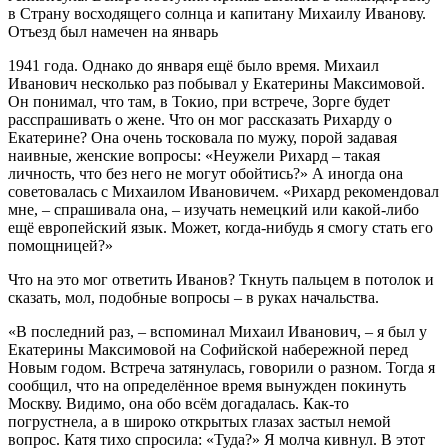
в Страну восходящего солнца и капитану Михаилу Иванову.
Отъезд был намечен на январь
1941 года. Однако до января ещё было время. Михаил
Иванович несколько раз побывал у Екатерины Максимовой.
Он понимал, что там, в Токио, при встрече, Зорге будет
расспрашивать о жене. Что он мог рассказать Рихарду о
Екатерине? Она очень тосковала по мужу, порой задавая
наивные, женские вопросы: «Неужели Рихард – такая
личность, что без него не могут обойтись?» А иногда она
советовалась с Михаилом Ивановичем. «Рихард рекомендовал
мне, – спрашивала она, – изучать немецкий или какой-либо
ещё европейский язык. Может, когда-нибудь я смогу стать его
помощницей?»
Что на это мог ответить Иванов? Ткнуть пальцем в потолок и
сказать, мол, подобные вопросы – в руках начальства.
«В последний раз, – вспоминал Михаил Иванович, – я был у
Екатерины Максимовой на Софийской набережной перед
Новым годом. Встреча затянулась, говорили о разном. Тогда я
сообщил, что на определённое время вынужден покинуть
Москву. Видимо, она обо всём догадалась. Как-то
погрустнела, а в широко открытых глазах застыл немой
вопрос. Катя тихо спросила: «Туда?» Я молча кивнул. В этот