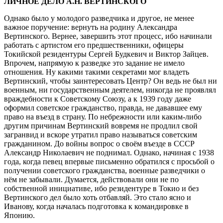
ЛИЧНОЕ ДЕЛО А.Н. ВЕРТИНСКОГО
Однако было у молодого разведчика и другое, не менее
важное поручение: вернуть на родину Александра
Вертинского. Вернее, завершить этот процесс, ибо начинали
работать с артистом его предшественники, офицеры
Токийской резидентуры Сергей Будкевич и Виктор Зайцев.
Впрочем, напрямую к разведке это задание не имело
отношения. Ну какими такими секретами мог владеть
Вертинский, чтобы заинтересовать Центр? Он ведь не был ни
военным, ни государственным деятелем, никогда не проявлял
враждебности к Советскому Союзу, а к 1939 году даже
оформил советское гражданство, правда, не дававшее ему
право на въезд в страну. По небрежности или каким-либо
другим причинам Вертинский вовремя не продлил свой
загранвид и вскоре утратил право называться советским
гражданином. До войны вопрос о своём въезде в СССР
Александр Николаевич не поднимал. Однако, начиная с 1938
года, когда певец впервые письменно обратился с просьбой о
получении советского гражданства, военные разведчики о
нём не забывали. Думается, действовали они не по
собственной инициативе, ибо резидентуре в Токио и без
Вертинского дел было хоть отбавляй. Это стало ясно и
Иванову, когда началась подготовка к командировке в
Японию.