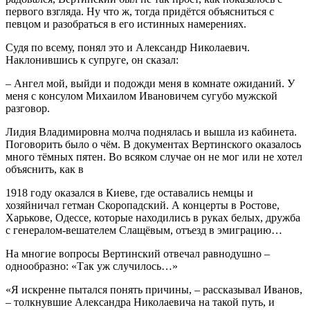
первого взгляда. Ну что ж, тогда придётся объясниться с
певцом и разобраться в его истинных намерениях.
Судя по всему, понял это и Александр Николаевич.
Наклонившись к супруге, он сказал:
– Ангел мой, выйди и подожди меня в комнате ожиданий. У
меня с консулом Михаилом Ивановичем сугубо мужской
разговор.
Лидия Владимировна молча поднялась и вышла из кабинета.
Поговорить было о чём. В документах Вертинского оказалось
много тёмных пятен. Во всяком случае он не мог или не хотел
объяснить, как в
1918 году оказался в Киеве, где оставались немцы и
хозяйничал гетман Скоропадский. А концерты в Ростове,
Харькове, Одессе, которые находились в руках белых, дружба
с генералом-вешателем Слащёвым, отъезд в эмиграцию…
На многие вопросы Вертинский отвечал равнодушно –
однообразно: «Так уж случилось…»
«Я искренне пытался понять причины, – рассказывал Иванов,
– толкнувшие Александра Николаевича на такой путь, и