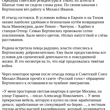
Офицеры советской резидентуры в Токио, их агенты в
Шанхае тоже не сидели сложа руки. По своим каналам с
Вертинским вёл работу и Михаил Иванов.
И отъезд состоялся. В условиях войны в Европе и на Тихом
океане наиболее удобным и безопасным путём возвращения
была Маньчжурия, далее Пекин – Чанчунь – Харбин и
станция Отпор. Семью Вертинских провожали сотни
поклонников. Было много цветов, тёплых напутствий и слёзы
расставания.
Родина встретила певца радушно, власти отнеслись к
Вертинскому доброжелательно. Ему были предоставлены все
условия для сценической деятельности и повседневной
жизни. И это несмотря на то, что ещё продолжалась тяжёлая
война.
Через некоторое время после отъезда певца в Советский Союз
Михаил Иванов прочёл в газете «Русский голос» обращение
Вертинского к оставшимся на чужбине эмигрантам.
«У меня просторная светлая квартира в центре Москвы, на
улице Горького, – писал Александр Николаевич. – У меня
прекрасная мебель, которую я купил на свои заработанные
деньги, заработанные не спекуляцией на бирже…, а честным
трудом актёра высшей квалификации, который оплачивается