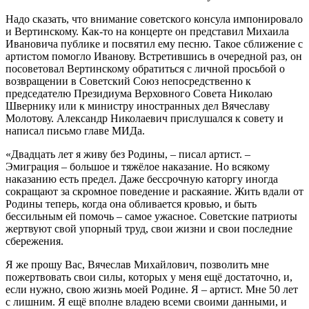
Надо сказать, что внимание советского консула импонировало
и Вертинскому. Как-то на концерте он представил Михаила
Ивановича публике и посвятил ему песню. Такое сближение с
артистом помогло Иванову. Встретившись в очередной раз, он
посоветовал Вертинскому обратиться с личной просьбой о
возвращении в Советский Союз непосредственно к
председателю Президиума Верховного Совета Николаю
Швернику или к министру иностранных дел Вячеславу
Молотову. Александр Николаевич прислушался к совету и
написал письмо главе МИДа.
«Двадцать лет я живу без Родины, – писал артист. –
Эмиграция – большое и тяжёлое наказание. Но всякому
наказанию есть предел. Даже бессрочную каторгу иногда
сокращают за скромное поведение и раскаяние. Жить вдали от
Родины теперь, когда она обливается кровью, и быть
бессильным ей помочь – самое ужасное. Советские патриоты
жертвуют свой упорный труд, свои жизни и свои последние
сбережения.
Я же прошу Вас, Вячеслав Михайлович, позволить мне
пожертвовать свои силы, которых у меня ещё достаточно, и,
если нужно, свою жизнь моей Родине. Я – артист. Мне 50 лет
с лишним. Я ещё вполне владею всеми своими данными, и