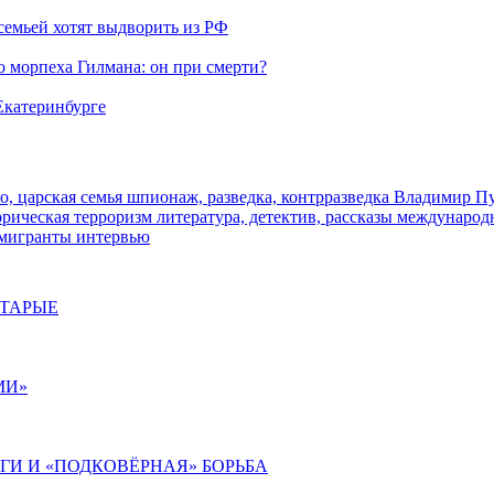
семьей хотят выдворить из РФ
морпеха Гилмана: он при смерти?
 Екатеринбурге
о, царская семья
шпионаж, разведка, контрразведка
Владимир П
торическая
терроризм
литература, детектив, рассказы
международ
 мигранты
интервью
СТАРЫЕ
МИ»
ИГИ И «ПОДКОВЁРНАЯ» БОРЬБА