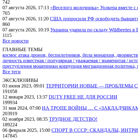
742
07 августа 2026, 17:13
«Веселого молочника» Уолкера вместе с 
765
07 августа 2026, 11:20
США попросили РФ освободить бывшего 
860
07 августа 2026, 10:19
Украина ударила по складу Wildberries в
1115
Все новости
ГЛАВНЫЕ ТЕМЫ
космос
атака дронов, беспилотников, бпла
монархия, дворянств
личность известная / популярная / уважаемая / знаменитая / ис
преступления
мошенники
коррупция
миграционная политика,
Все теги
ЭКСКЛЮЗИВЫ
03 июня 2023, 09:01
ТЕРРИТОРИИ НОВЫЕ — ПРОБЛЕМЫ 
191058
12 января 2023, 13:37
DUTY FREE НЕ ДЛЯ РОССИИ
199934
31 мая 2024, 07:00
НА ТРОПЕ ВОЙНЫ … С «ЗАКЛАДЧИКА
203919
02 ноября 2023, 08:35
ТРУДНОЕ ДЕТСТВО!
189224
06 февраля 2025, 15:00
СПОРТ В СССР: СКАНДАЛЫ, ИНТР
147845