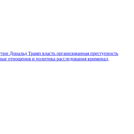
утин
Дональд Трамп
власть
организованная преступность
ные отношения и политика
расследования
криминал,