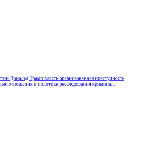
утин
Дональд Трамп
власть
организованная преступность
ные отношения и политика
расследования
криминал,