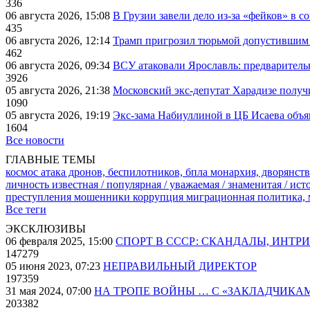
336
06 августа 2026, 15:08
В Грузии завели дело из-за «фейков» в с
435
06 августа 2026, 12:14
Трамп пригрозил тюрьмой допустившим 
462
06 августа 2026, 09:34
ВСУ атаковали Ярославль: предварител
3926
05 августа 2026, 21:38
Московский экс-депутат Харадизе получи
1090
05 августа 2026, 19:19
Экс-зама Набиуллиной в ЦБ Исаева объя
1604
Все новости
ГЛАВНЫЕ ТЕМЫ
космос
атака дронов, беспилотников, бпла
монархия, дворянств
личность известная / популярная / уважаемая / знаменитая / ис
преступления
мошенники
коррупция
миграционная политика,
Все теги
ЭКСКЛЮЗИВЫ
06 февраля 2025, 15:00
СПОРТ В СССР: СКАНДАЛЫ, ИНТР
147279
05 июня 2023, 07:23
НЕПРАВИЛЬНЫЙ ДИРЕКТОР
197359
31 мая 2024, 07:00
НА ТРОПЕ ВОЙНЫ … С «ЗАКЛАДЧИКА
203382