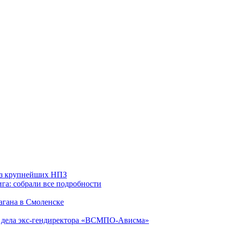
 из крупнейших НПЗ
га: собрали все подробности
агана в Смоленске
ю дела экс-гендиректора «ВСМПО-Ависма»