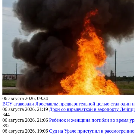
06 августа 2026, 09:34
ВСУ атаковали Ярославль: предварительной целью стал один
06 августа 2026, 21:19
Дрон со взрывчаткой в аэропорту Лейпци
344
06 августа 2026, 21:06
Ребёнок и женщина погибли во время ур
392
06 августа 2026, 19:06
Суд на Урале приступил к рассмотрени