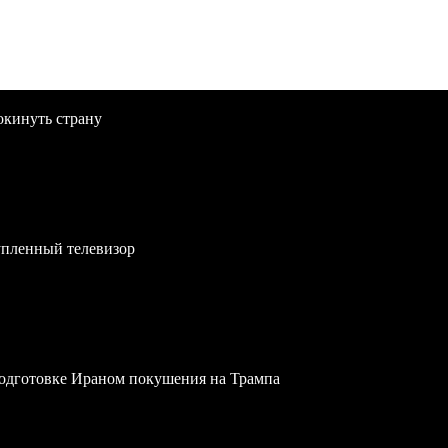
окинуть страну
упленный телевизор
одготовке Ираном покушения на Трампа