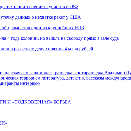
оцсетях о притеснениях туристов из РФ
утечку данных о нехватке ракет у США
ьной целью стал один из крупнейших НПЗ
ла 4 года колонии, но вышла на свободу прямо в зале суда
вили в розыск по делу хищения 4 млрд рублей
о, царская семья
шпионаж, разведка, контрразведка
Владимир П
торическая
терроризм
литература, детектив, рассказы
международ
 мигранты
интервью
ИГИ И «ПОДКОВЁРНАЯ» БОРЬБА
МИ»