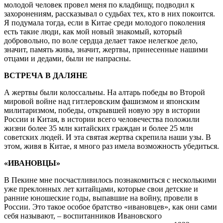
молодой человек провел меня по кладбищу, подводил к
захоронениям, рассказывал о судьбах тех, кто в них покоится.
Я подумала тогда, если в Китае среди молодого поколения
есть такие люди, как мой новый знакомый, который
добровольно, по воле сердца делает такое нелегкое дело,
значит, память жива, значит, жертвы, принесенные нашими
отцами и дедами, были не напрасны.
ВСТРЕЧА В ДАЛЯНЕ
А жертвы были колоссальны. На алтарь победы во Второй
мировой войне над гитлеровским фашизмом и японским
милитаризмом, победы, открывшей новую эру в истории
России и Китая, в истории всего человечества положили
жизни более 35 млн китайских граждан и более 25 млн
советских людей. И эта святая жертва скрепила наши узы. В
этом, живя в Китае, я много раз имела возможность убедиться.
«ИВАНОВЦЫ»
В Пекине мне посчастливилось познакомиться с несколькими
уже преклонных лет китайцами, которые свои детские и
ранние юношеские годы, выпавшие на войну, провели в
России. Это такое особое братство «ивановцев», как они сами
себя называют, – воспитанников Ивановского