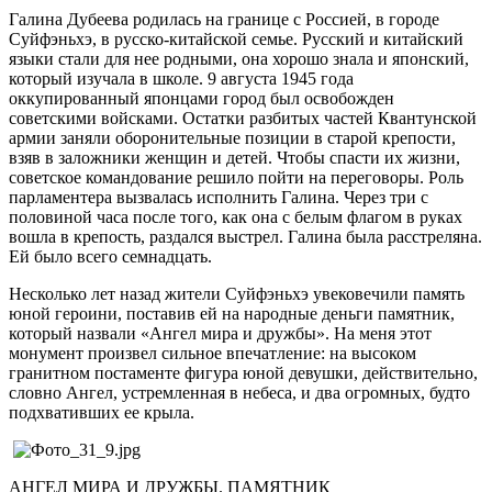
Галина Дубеева родилась на границе с Россией, в городе
Суйфэньхэ, в русско-китайской семье. Русский и китайский
языки стали для нее родными, она хорошо знала и японский,
который изучала в школе. 9 августа 1945 года
оккупированный японцами город был освобожден
советскими войсками. Остатки разбитых частей Квантунской
армии заняли оборонительные позиции в старой крепости,
взяв в заложники женщин и детей. Чтобы спасти их жизни,
советское командование решило пойти на переговоры. Роль
парламентера вызвалась исполнить Галина. Через три с
половиной часа после того, как она с белым флагом в руках
вошла в крепость, раздался выстрел. Галина была расстреляна.
Ей было всего семнадцать.
Несколько лет назад жители Суйфэньхэ увековечили память
юной героини, поставив ей на народные деньги памятник,
который назвали «Ангел мира и дружбы». На меня этот
монумент произвел сильное впечатление: на высоком
гранитном постаменте фигура юной девушки, действительно,
словно Ангел, устремленная в небеса, и два огромных, будто
подхвативших ее крыла.
АНГЕЛ МИРА И ДРУЖБЫ. ПАМЯТНИК