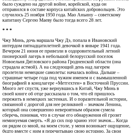
было суждено на другой войне, корейской, куда он
отправился в составе корпуса китайских добровольцев. Это
случилось 25 ноября 1950 года. Мао Аньину – советскому
капитану Сергею Маеву было тогда всего 28 лет.
* * *
Чжу Минь, дочь маршала Чжу Дэ, попала в Ивановский
интердом пятнадцатилетней девочкой в январе 1941 года.
Вечером 21 июня ее привезли в оздоровительный летний
пионерский лагерь в небольшой белорусский поселок
Новоельня Дятловского района Гродненской области (она
страдала астмой). А на следующий день над лагерем
пролетели немецкие самолеты: началась война. Дальше –
страшные четыре года под чужим именем и с вымышленной
биографией в концлагере «Метгехтен» в Восточной Пруссии.
Много лет спустя, уже вернувшись в Китай, Чжу Минь в
своей книге об отце рассказала о том, что ей пришлось
пережить в немецких застенках. И о поразительной истории,
связанной с дорогой для нее реликвией – значком Ленина,
который она совершенно невероятным образом сумела
сберечь, понимая, что в случае его обнаружения ей грозит
неминуемая смерть. «Я до сих пор храню этот значок... Когда
он рядом со мной, на моем столе, у меня возникает ощущение,
будто вместе с ним я перечитываю свою историю. За свои