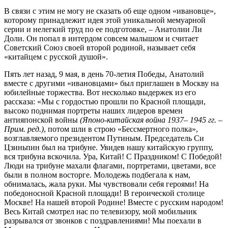
В связи с этим не могу не сказать об еще одном «ивановце»,
которому принадлежит идея этой уникальной мемуарной
серии и нелегкий труд по ее подготовке, – Анатолии Ли
Доли. Он попал в интердом совсем малышом и считает
Советский Союз своей второй родиной, называет себя
«китайцем с русской душой».
Пять лет назад, 9 мая, в день 70-летия Победы, Анатолий
вместе с другими «ивановцами» был приглашен в Москву на
юбилейные торжества. Вот несколько выдержек из его
рассказа: «Мы с гордостью прошли по Красной площади,
высоко поднимая портреты наших лидеров времен
антияпонской войны
(Японо-китайская война 1937– 1945 гг. –
Прим. ред.)
, потом шли в строю «Бессмертного полка»,
возглавляемого президентом Путиным. Председатель Си
Цзиньпин был на трибуне. Увидев нашу китайскую группу,
вся трибуна вскочила. Ура, Китай! С Праздником! С Победой!
Люди на трибуне махали флагами, портретами, цветами, все
были в полном восторге. Молодежь подбегала к нам,
обнималась, жала руки. Мы чувствовали себя героями! На
победоносной Красной площади! В героической столице
Москве! На нашей второй Родине! Вместе с русским народом!
Весь Китай смотрел нас по телевизору, мой мобильник
разрывался от звонков с поздравлениями! Мы поехали в