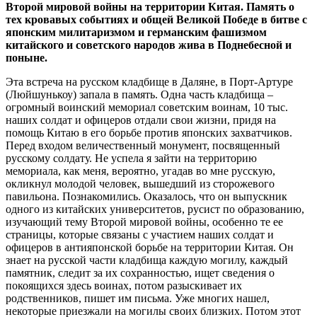
Второй мировой войны на территории Китая. Память о
тех кровавых событиях и общей Великой Победе в битве с
японским милитаризмом и германским фашизмом
китайского и советского народов жива в Поднебесной и
поныне.
Эта встреча на русском кладбище в Даляне, в Порт-Артуре
(Люйшунькоу) запала в память. Одна часть кладбища –
огромный воинский мемориал советским воинам, 10 тыс.
наших солдат и офицеров отдали свои жизни, придя на
помощь Китаю в его борьбе против японских захватчиков.
Перед входом величественный монумент, посвященный
русскому солдату. Не успела я зайти на территорию
мемориала, как меня, вероятно, угадав во мне русскую,
окликнул молодой человек, вышедший из сторожевого
павильона. Познакомились. Оказалось, что он выпускник
одного из китайских университетов, русист по образованию,
изучающий тему Второй мировой войны, особенно те ее
страницы, которые связаны с участием наших солдат и
офицеров в антияпонской борьбе на территории Китая. Он
знает на русской части кладбища каждую могилу, каждый
памятник, следит за их сохранностью, ищет сведения о
покоящихся здесь воинах, потом разыскивает их
родственников, пишет им письма. Уже многих нашел,
некоторые приезжали на могилы своих близких. Потом этот