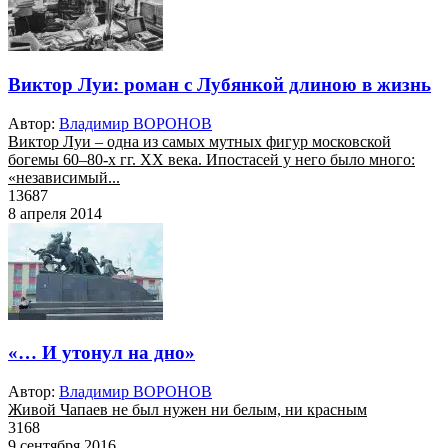
Виктор Луи: роман с Лубянкой длиною в жизнь
Автор:
Владимир ВОРОНОВ
Виктор Луи – одна из самых мутных фигур московской
богемы 60–80-х гг. XX века. Ипостасей у него было много:
«независимый...
13687
8 апреля 2014
«… И утонул на дно»
Автор:
Владимир ВОРОНОВ
Живой Чапаев не был нужен ни белым, ни красным
3168
9 сентября 2016