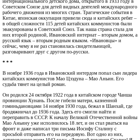
интернационального детского дома, открытого в 1933 году в
Советском Союзе для детей видных деятелей международного
рабочего движения из многих стран. Трагические события в
Китае, японская оккупация привели сюда и китайских ребят –
в общей сложности 115 детей китайских коммунистов были
эвакуированы в Советский Союз. Так наша страна стала для
них второй родиной, Ивановский интернат – вторым домом, а
русский язык – вторым родным языком. «Ивановцы» и
сейчас, чему я не раз становилась свидетельницей,
разговаривают друг с другом по-русски.
* * *
В ноябре 1936 года в Ивановский интердом попал сын лидера
китайских коммунистов Мао Цзэдуна – Мао Аньин. Его
судьба тянет на целый роман.
Он родился 24 октября 1922 года в китайском городе Чанша
провинции Хунань. После гибели матери, казненной
гоминьдановцами 14 ноября 1930 года, бежал в Шанхай, где
бродяжничал до 1936 года. Здесь его смогли найти и
переправить в СССР. К началу Великой Отечественной войны
Мао Аньину уже исполнилось 18 лет, и он стал рваться на
фронт и даже написал три письма Иосифу Сталину с
просьбой отправить его на передовую. Вот одно из них,
датированное маем 1942 года: «Дорогой товарищ Сталин! Я –