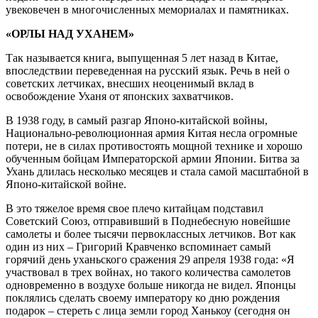
увековечен в многочисленных мемориалах и памятниках.
«ОРЛЫ НАД УХАНЕМ»
Так называется книга, выпущенная 5 лет назад в Китае,
впоследствии переведенная на русский язык. Речь в ней о
советских летчиках, внесших неоценимый вклад в
освобождение Уханя от японских захватчиков.
В 1938 году, в самый разгар Японо-китайской войны,
Национально-революционная армия Китая несла огромные
потери, не в силах противостоять мощной технике и хорошо
обученным бойцам Императорской армии Японии. Битва за
Ухань длилась несколько месяцев и стала самой масштабной в
Японо-китайской войне.
В это тяжелое время свое плечо китайцам подставил
Советский Союз, отправивший в Поднебесную новейшие
самолеты и более тысячи первоклассных летчиков. Вот как
один из них – Григорий Кравченко вспоминает самый
горячий день уханьского сражения 29 апреля 1938 года: «Я
участвовал в трех войнах, но такого количества самолетов
одновременно в воздухе больше никогда не видел. Японцы
поклялись сделать своему императору ко дню рождения
подарок – стереть с лица земли город Ханькоу (сегодня он