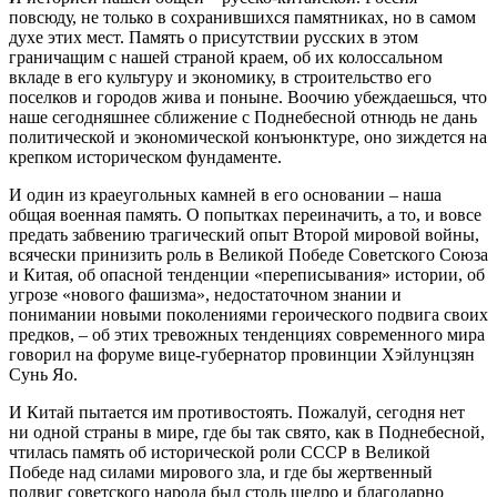
повсюду, не только в сохранившихся памятниках, но в самом
духе этих мест. Память о присутствии русских в этом
граничащим с нашей страной краем, об их колоссальном
вкладе в его культуру и экономику, в строительство его
поселков и городов жива и поныне. Воочию убеждаешься, что
наше сегодняшнее сближение с Поднебесной отнюдь не дань
политической и экономической конъюнктуре, оно зиждется на
крепком историческом фундаменте.
И один из краеугольных камней в его основании – наша
общая военная память. О попытках переиначить, а то, и вовсе
предать забвению трагический опыт Второй мировой войны,
всячески принизить роль в Великой Победе Советского Союза
и Китая, об опасной тенденции «переписывания» истории, об
угрозе «нового фашизма», недостаточном знании и
понимании новыми поколениями героического подвига своих
предков, – об этих тревожных тенденциях современного мира
говорил на форуме вице-губернатор провинции Хэйлунцзян
Сунь Яо.
И Китай пытается им противостоять. Пожалуй, сегодня нет
ни одной страны в мире, где бы так свято, как в Поднебесной,
чтилась память об исторической роли СССР в Великой
Победе над силами мирового зла, и где бы жертвенный
подвиг советского народа был столь щедро и благодарно