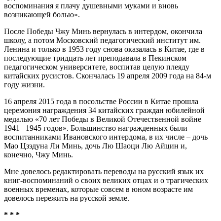
воспоминания я плачу душевными муками и вновь
возникающей болью».
После Победы Чжу Минь вернулась в интердом, окончила
школу, а потом Московский педагогический институт им.
Ленина и только в 1953 году снова оказалась в Китае, где в
последующие тридцать лет преподавала в Пекинском
педагогическом университете, воспитав целую плеяду
китайских русистов. Скончалась 19 апреля 2009 года на 84-м
году жизни.
16 апреля 2015 года в посольстве России в Китае прошла
церемония награждения 34 китайских граждан юбилейной
медалью «70 лет Победы в Великой Отечественной войне
1941– 1945 годов». Большинство награжденных были
воспитанниками Ивановского интердома, в их числе – дочь
Мао Цзэдуна Ли Минь, дочь Лю Шаоци Лю Айцин и,
конечно, Чжу Минь.
Мне довелось редактировать переводы на русский язык их
книг-воспоминаний о своих великих отцах и о трагических
военных временах, которые совсем в юном возрасте им
довелось пережить на русской земле.
* * *