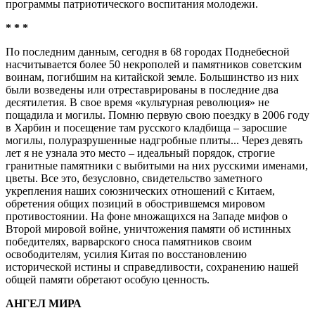
программы патриотического воспитания молодежи.
* * *
По последним данным, сегодня в 68 городах Поднебесной
насчитывается более 50 некрополей и памятников советским
воинам, погибшим на китайской земле. Большинство из них
были возведены или отреставрированы в последние два
десятилетия. В свое время «культурная революция» не
пощадила и могилы. Помню первую свою поездку в 2006 году
в Харбин и посещение там русского кладбища – заросшие
могилы, полуразрушенные надгробные плиты... Через девять
лет я не узнала это место – идеальный порядок, строгие
гранитные памятники с выбитыми на них русскими именами,
цветы. Все это, безусловно, свидетельство заметного
укрепления наших союзнических отношений с Китаем,
обретения общих позиций в обострившемся мировом
противостоянии. На фоне множащихся на Западе мифов о
Второй мировой войне, уничтожения памяти об истинных
победителях, варварского сноса памятников своим
освободителям, усилия Китая по восстановлению
исторической истины и справедливости, сохранению нашей
общей памяти обретают особую ценность.
АНГЕЛ МИРА