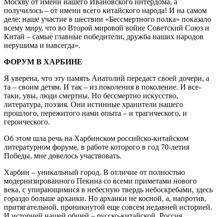
Москву от имени нашего Ивановского интердома, а
получилось – от имени всего китайского народа! И на самом
деле: наше участие в шествии «Бессмертного полка» показало
всему миру, что во Второй мировой войне Советский Союз и
Китай – самые главные победители, дружба наших народов
нерушима и навсегда».
ФОРУМ В ХАРБИНЕ
Я уверена, что эту память Анатолий передаст своей дочери, а
та – своим детям. И так – из поколения в поколение. И все-
таки, увы, люди смертны. Но бессмертно искусство,
литература, поэзия. Они истинные хранители нашего
прошлого, пережитого нами опыта – и трагического, и
героического.
Об этом шла речь на Харбинском российско-китайском
литературном форуме, в работе которого в год 70-летия
Победы, мне довелось участвовать.
Харбин – уникальный город. В отличие от полностью
модернизированного Пекина со всеми приметами нового
века, с упирающимися в небесную твердь небоскребами, здесь
гораздо больше архаики. Но архаики не косной, а, напротив,
притягательной, проникнутой еще совсем недавней историей.
И историей нашей общей – русско-китайской. Россия