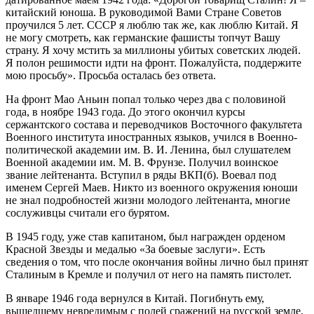
китайский юноша. В руководимой Вами Стране Советов
проучился 5 лет. СССР я люблю так же, как люблю Китай. Я
не могу смотреть, как германские фашисты топчут Вашу
страну. Я хочу мстить за миллионы убитых советских людей.
Я полон решимости идти на фронт. Пожалуйста, поддержите
мою просьбу». Просьба осталась без ответа.
На фронт Мао Аньин попал только через два с половиной
года, в ноябре 1943 года. До этого окончил курсы
сержантского состава и переводчиков Восточного факультета
Военного института иностранных языков, учился в Военно-
политической академии им. В. И. Ленина, был слушателем
Военной академии им. М. В. Фрунзе. Получил воинское
звание лейтенанта. Вступил в ряды ВКП(б). Воевал под
именем Сергей Маев. Никто из военного окружения юноши
не знал подробностей жизни молодого лейтенанта, многие
сослуживцы считали его бурятом.
В 1945 году, уже став капитаном, был награжден орденом
Красной Звезды и медалью «За боевые заслуги». Есть
сведения о том, что после окончания войны лично был принят
Сталиным в Кремле и получил от него на память пистолет.
В январе 1946 года вернулся в Китай. Погибнуть ему,
вышедшему невредимым с полей сражений на русской земле,