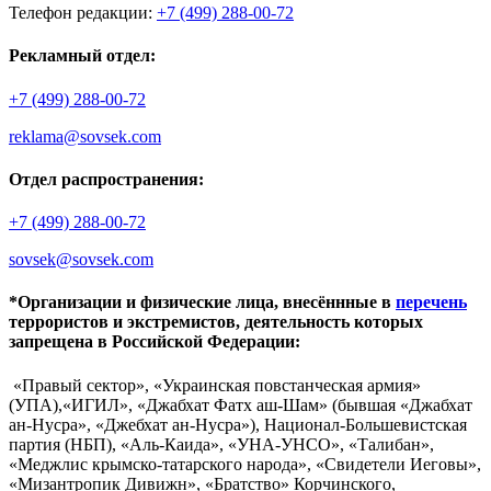
Телефон редакции:
+7 (499) 288-00-72
Рекламный отдел:
+7 (499) 288-00-72
reklama@sovsek.com
Отдел распространения:
+7 (499) 288-00-72
sovsek@sovsek.com
*Организации и физические лица, внесённные в
перечень
террористов и экстремистов, деятельность которых
запрещена в Российской Федерации:
«Правый сектор», «Украинская повстанческая армия»
(УПА),«ИГИЛ», «Джабхат Фатх аш-Шам» (бывшая «Джабхат
ан-Нусра», «Джебхат ан-Нусра»), Национал-Большевистская
партия (НБП), «Аль-Каида», «УНА-УНСО», «Талибан»,
«Меджлис крымско-татарского народа», «Свидетели Иеговы»,
«Мизантропик Дивижн», «Братство» Корчинского,