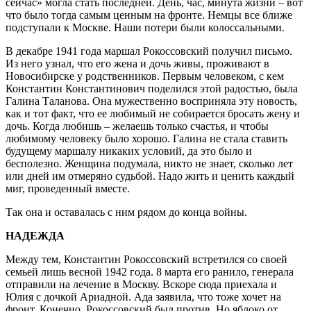
сейчас» могла стать последней. День, час, минута жизни – вот
что было тогда самым ценным на фронте. Немцы все ближе
подступали к Москве. Наши потери были колоссальными.
В декабре 1941 года маршал Рокоссовский получил письмо.
Из него узнал, что его жена и дочь живы, проживают в
Новосибирске у родственников. Первым человеком, с кем
Константин Константинович поделился этой радостью, была
Галина Таланова. Она мужественно восприняла эту новость,
как и тот факт, что ее любимый не собирается бросать жену и
дочь. Когда любишь – желаешь только счастья, и чтобы
любимому человеку было хорошо. Галина не стала ставить
будущему маршалу никаких условий, да это было и
бесполезно. Женщина подумала, никто не знает, сколько лет
или дней им отмеряно судьбой. Надо жить и ценить каждый
миг, проведенный вместе.
Так она и оставалась с ним рядом до конца войны.
НАДЕЖДА
Между тем, Константин Рокоссовский встретился со своей
семьей лишь весной 1942 года. 8 марта его ранило, генерала
отправили на лечение в Москву. Вскоре сюда приехала и
Юлия с дочкой Ариадной. Ада заявила, что тоже хочет на
фронт. Конечно, Рокоссовский был против. Но яблоко от