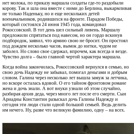
нет молока, по приказу маршала солдаты где-то раздобыли
корову. Так и шла она вместе с ними до Берлина, выкармливая
не только Наденьку, но и еще нескольких детей
военачальников, родившихся на фронте. Парадом Победы,
который состоялся 24 июня 1945 года, командовал
Рокоссовский. В тот день шел сильный ливень. Маршалу
предложили спрятаться под навесом, но он гордо вскинув
подбородок, заявил, что армию свою не бросит. Он простоял
под дождем несколько часов, вымок до нитки, чудом не
заболел. Но слово свое сдержал, впрочем, как всегда и везде.
Чувство долга – было главной чертой характера маршала.
Когда война закончилась, Рокоссовский вернулся в семью, но
свою дочь Надежду не забывал, помогал деньгами и добрым
словом. Галина через несколько лет вышла замуж за летчика,
но вскоре осталась вдовой. О его тайном фронтовом романе
жена и дочь знали. А вот внуки узнали об этом случайно,
разбирая архив деда, через много лет после его смерти. Сын
Ариадны Константин разыскал дочь Галины Надежду и
сегодня эти люди стали одной большой семьей. Ведь делить
им нечего. Ну, разве что великую фамилию, одну – на всех.