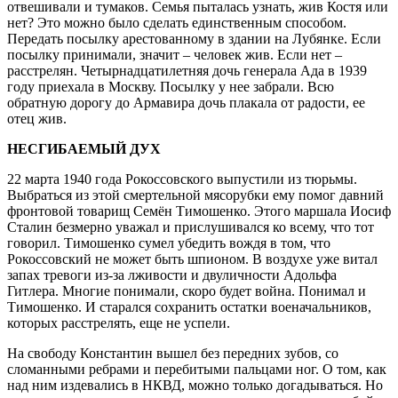
отвешивали и тумаков. Семья пыталась узнать, жив Костя или
нет? Это можно было сделать единственным способом.
Передать посылку арестованному в здании на Лубянке. Если
посылку принимали, значит – человек жив. Если нет –
расстрелян. Четырнадцатилетняя дочь генерала Ада в 1939
году приехала в Москву. Посылку у нее забрали. Всю
обратную дорогу до Армавира дочь плакала от радости, ее
отец жив.
НЕСГИБАЕМЫЙ ДУХ
22 марта 1940 года Рокоссовского выпустили из тюрьмы.
Выбраться из этой смертельной мясорубки ему помог давний
фронтовой товарищ Семён Тимошенко. Этого маршала Иосиф
Сталин безмерно уважал и прислушивался ко всему, что тот
говорил. Тимошенко сумел убедить вождя в том, что
Рокоссовский не может быть шпионом. В воздухе уже витал
запах тревоги из-за лживости и двуличности Адольфа
Гитлера. Многие понимали, скоро будет война. Понимал и
Тимошенко. И старался сохранить остатки военачальников,
которых расстрелять, еще не успели.
На свободу Константин вышел без передних зубов, со
сломанными ребрами и перебитыми пальцами ног. О том, как
над ним издевались в НКВД, можно только догадываться. Но