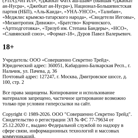
(УПА),«ИГИЛ», «Джабхат Фатх аш-Шам» (бывшая «Джабхат
ан-Нусра», «Джебхат ан-Нусра»), Национал-Большевистская
партия (НБП), «Аль-Каида», «УНА-УНСО», «Талибан»,
«Меджлис крымско-татарского народа», «Свидетели Иеговы»,
«Мизантропик Дивижн», «Братство» Корчинского,
«Артподготовка», «Тризуб им. Степана Бандеры», «НСО»,
«Славянский союз», «Формат-18», Дуров Павел Валерьевич.
18+
Учредитель: ООО «Совершенно Секретно Трейд».
Юридический адрес: 360051, Кабардино-Балкарская Респ., г.
Нальчик, ул. Пачева, д. 36
Почтовый адрес: 127247, г. Москва, Дмитровское шоссе, д.
100, стр. 2
Все права защищены. Копирование и использование
материалов запрещено, частичное цитирование возможно
только при условии гиперссылки на сайт.
Copyright © 1989-2026. ООО "Совершенно Секретно Трейд".
Свидетельство о регистрации ЭЛ № ФС 77-79634 от
25.12.2020 г., выдано Федеральной службой по надзору в
сфере связи, информационных технологий и массовых
коммуникаций.