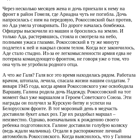
Через несколько месяцев жена и дочь приехали к нему на
фронт в район Гомеля, где Ариадна чуть не погибла. Дочь
напросилась с ним на передовую, Рокоссовский был против,
но Ада умела уговаривать. По дороге началась бомбежка.
Офицеры выскочили из машин и бросились на землю. И
только Ада, растерявшись, стояла и смотрела на небо,
полными ужаса глазами. Рокоссовский в ту же минуту
подлетел к ней и накрыл своим телом. Когда все закончилось,
Аде стало стыдно. Из-за ее легкомысленности армия едва не
потеряла командующего фронтом, не говоря уже о том, что
она чуть не угробила родного отца.
А что же Галя? Галя все это время находилась рядом. Работала
врачом, штопала, лечила, спасала жизни нашим солдатам. 7
января 1945 года, когда армия Рокоссовского уже освободила
Варшаву, Галина родила дочь Надежду. Рокоссовский на тот
момент был уже маршалом и Героем Советского Союза. Эти
награды он получил за Курскую битву и успехи на
Белорусском фронте. В тот морозный день в медчасть
доставили букет алых роз. Где их раздобыл маршал –
неизвестно. Однако, военачальник к рождению своего
ребенка подготовился. Галине доставили голубую коляску
(ведь ждали мальчика). Отдали в распоряжение личный
автомобиль Рокоссовского. Когда выяснилось, что у Галины