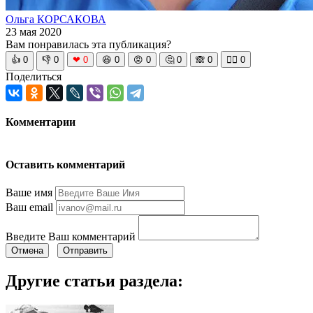
Ольга КОРСАКОВА
23 мая 2020
Вам понравилась эта публикация?
👍
0
👎
0
❤
0
😆
0
😡
0
🤔
0
🙈
0
🧘‍♀️
0
Поделиться
Комментарии
Оставить комментарий
Ваше имя
Ваш email
Введите Ваш комментарий
Отмена
Отправить
Другие статьи раздела: