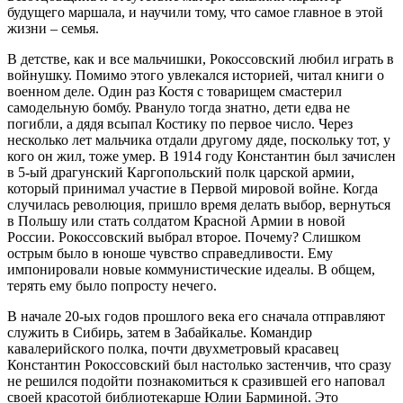
будущего маршала, и научили тому, что самое главное в этой
жизни – семья.
В детстве, как и все мальчишки, Рокоссовский любил играть в
войнушку. Помимо этого увлекался историей, читал книги о
военном деле. Один раз Костя с товарищем смастерил
самодельную бомбу. Рвануло тогда знатно, дети едва не
погибли, а дядя всыпал Костику по первое число. Через
несколько лет мальчика отдали другому дяде, поскольку тот, у
кого он жил, тоже умер. В 1914 году Константин был зачислен
в 5-ый драгунский Каргопольский полк царской армии,
который принимал участие в Первой мировой войне. Когда
случилась революция, пришло время делать выбор, вернуться
в Польшу или стать солдатом Красной Армии в новой
России. Рокоссовский выбрал второе. Почему? Слишком
острым было в юноше чувство справедливости. Ему
импонировали новые коммунистические идеалы. В общем,
терять ему было попросту нечего.
В начале 20-ых годов прошлого века его сначала отправляют
служить в Сибирь, затем в Забайкалье. Командир
кавалерийского полка, почти двухметровый красавец
Константин Рокоссовский был настолько застенчив, что сразу
не решился подойти познакомиться к сразившей его наповал
своей красотой библиотекарше Юлии Барминой. Это