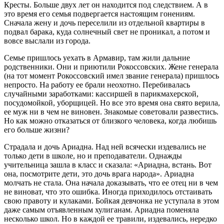
Кресты. Больше двух лет он находится под следствием. А в
это время его семья подвергается настоящим гонениям.
Сначала жену и дочь переселили из отдельной квартиры в
подвал барака, куда солнечный свет не проникал, а потом и
вовсе выслали из города.
Семье пришлось уехать в Армавир, там жили дальние
родственники. Они и приютили Рокоссовских. Жене генерала
(на тот момент Рокоссовский имел звание генерала) пришлось
непросто. На работу ее брали неохотно. Перебивалась
случайными заработками: кассиршей в парикмахерской,
посудомойкой, уборщицей. Но все это время она свято верила,
ее муж ни в чем не виновен. Знакомые советовали развестись.
Но как можно отказаться от близкого человека, когда любишь
его больше жизни?
Страдала и дочь Ариадна. Над ней всячески издевались не
только дети в школе, но и преподаватели. Однажды
учительница зашла в класс и сказала: «Ариадна, встань. Вот
она, посмотрите дети, это дочь врага народа». Ариадна
молчать не стала. Она начала доказывать, что ее отец ни в чем
не виноват, что это ошибка. Иногда приходилось отстаивать
свою правоту и кулаками. Бойкая девчонка не уступала в этом
даже самым отъявленным хулиганам. Ариадна поменяла
несколько школ. Но в каждой ее травили, издевались, нередко