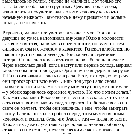
выделялось из толпы. Улыбка на миллион. Вот только его
глаза были необычайно грустные. Девушка покраснела,
извинилась и почувствовала к этому человеку какую-то
неземную нежность. Захотелось к нему прижаться и больше
никогда не отпускать.
Вероятно, маршал почувствовал то же самое. Эта юная
девушка до ужаса напоминала ему жену Юлю в молодости.
Такая же светлая, наивная в своей чистоте, но вместе с тем
сильная духом и с железом в характере. Генерал влюбился, но
шашни крутить было некогда. Войска несли серьезные
потери. Он не спал круглосуточно, нервы были на пределе.
Через несколько дней, когда наступили первые холода, маршал
заболел обычной простудой. Организм не выдержал нагрузок.
И Галю отправили лечить генерала. В эту их первую встречу
они проговорили всю ночь. Лишь под утро Галю снова
вызвали в госпиталь. Но к этому моменту они уже понимали
– у обоих зародилось серьезное чувство. Но что с этим делать?
Как жить дальше? Рокоссовский честно рассказал, что у него
есть семья, вот только их след затерялся. Но больше всего на
свете он мечтает, чтобы они нашлись, а еще, чтобы выиграть
войну. Галина несколько робела перед этим мужественным
человеком и решила, будь, что будет, а там — трава не расти.
Каждая их даже случайная встреча, наполненная любовью,
страстью и неземным, нечеловеческим счастьем «здесь и