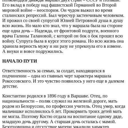
Его вклад в победу над фашистской Германией во Второй
мировой войне – неоспорим. Он чудом выжил во время
сталинских репрессий. Был чересчур застенчивым человеком.
И прожил со своей супругой Юлией Петровной душа в душу
всю жизнь. Но мало кто знал, что у маршала была на стороне
еще одна дочь – Надежда, от фронтовой подруги, военного
врача Галины Талановой, с которой он бок о бок прошел всю
войну. Супруга была в курсе этого романа. Но всю жизнь она
хранила верность мужу и ни разу не упрекнула его в измене.
А внуки и вовсе подружились.
НАЧАЛО ПУТИ
Ответственность за семью, за солдат, находящихся в
подчинении – одна из главных черт характера маршала
Рокоссовского. И это чувство появилось у него еще в далеком
детстве.
Константин родился в 1896 году в Варшаве. Отец, по
национальности – поляк служил на железной дороге, мать
родом из Белоруссии, по профессии учитель. Отец умер, когда
мальчишке исполнилось 6 лет. Прокормить троих детей мать
не могла. Поэтому Костю отдала на воспитание одному дяде,
младшую дочь другому. А старшая дочь осталась с мамой.
Безотцовщина и отсутствие матери закалили характер