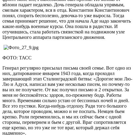
яблони падает недалеко. Дочь генерала обладала упрямым,
смелым характером, вся в отца. Константин Константинович
понял, спорить бесполезно, девочка-то уже выросла. Тогда
семья принимает решение, что для начала Аде надо закончить
какие-нибудь военные курсы. Она пошла в радистки. И
отучившись, стала работать связисткой на подвижном узле
Центрального аппарата партизанского движения.
ФОТО: ТАСС
Генерал регулярно присылал письма своей семье. Вот одно из
них, датированное январем 1943 года, когда проходил
завершающий этап Сталинградской битвы: «Дорогие мои Лю-
Лю и Адуся, написал вам уже несколько писем, но почему-то
вы их не получаете. От вас получил письмо и 2 открытки. За
меня не беспокойтесь: здоров, по-прежнему бодр. Работы
много. Временами сильно устаю от бессонных ночей и дней.
Все это пустяки. Когда-нибудь отдохну. Ради того большого
дела, которое проводим, можно и не поспать. Немцев бьем
крепко. Роли переменились, и мы их сейчас бьем с одной
стороны, перевернем и бьем с другой. Враг сопротивляется
еще крепко, но это уже не тот враг, который держал себя
надменно».