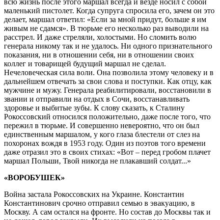
всю жизнь после этого маршал всегда и везде носил с собой
маленький пистолет. Когда супруга спросила его, зачем он это
делает, маршал ответил: «Если за мной придут, больше я им
живым не сдамся». В тюрьме его несколько раз выводили на
расстрел. И даже стреляли, холостыми. Но сломить волю
генерала никому так и не удалось. Ни одного признательного
показания, ни в отношении себя, ни в отношении своих
коллег и товарищей будущий маршал не сделал.
Нечеловеческая сила воли. Она позволила этому человеку и в
дальнейшем отвечать за свои слова и поступки. Как отцу, как
мужчине и мужу. Генерала реабилитировали, восстановили в
звании и отправили на отдых в Сочи, восстанавливать
здоровье и выбитые зубы. К слову сказать, к Сталину
Рокоссовский относился положительно, даже после того, что
пережил в тюрьме. И совершенно невероятно, что он был
единственным маршалом, у кого глаза блестели от слез на
похоронах вождя в 1953 году. Один из поэтов того времени
даже отразил это в своих стихах: «Вот – перед гробом плачет
маршал Польши, Твой никогда не плакавший солдат...»
«ВОРОБУШЕК»
Война застала Рокоссовских на Украине. Константин
Константинович срочно отправил семью в эвакуацию, в
Москву. А сам остался на фронте. Но состав до Москвы так и