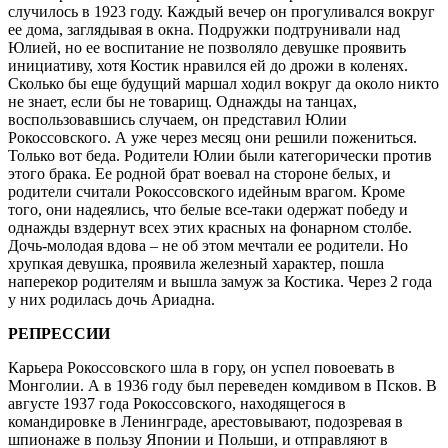
случилось в 1923 году. Каждый вечер он прогуливался вокруг
ее дома, заглядывая в окна. Подружки подтрунивали над
Юлией, но ее воспитание не позволяло девушке проявить
инициативу, хотя Костик нравился ей до дрожи в коленях.
Сколько бы еще будущий маршал ходил вокруг да около никто
не знает, если бы не товарищ. Однажды на танцах,
воспользовавшись случаем, он представил Юлии
Рокоссовского. А уже через месяц они решили пожениться.
Только вот беда. Родители Юлии были категорически против
этого брака. Ее родной брат воевал на стороне белых, и
родители считали Рокоссовского идейным врагом. Кроме
того, они надеялись, что белые все-таки одержат победу и
однажды вздернут всех этих красных на фонарном столбе.
Дочь-молодая вдова – не об этом мечтали ее родители. Но
хрупкая девушка, проявила железный характер, пошла
наперекор родителям и вышла замуж за Костика. Через 2 года
у них родилась дочь Ариадна.
РЕПРЕССИИ
Карьера Рокоссовского шла в гору, он успел повоевать в
Монголии. А в 1936 году был переведен комдивом в Псков. В
августе 1937 года Рокоссовского, находящегося в
командировке в Ленинграде, арестовывают, подозревая в
шпионаже в пользу Японии и Польши, и отправляют в