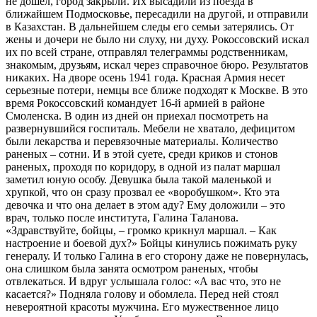
не дошел, город закрыли. Их высадили из поезда в
ближайшем Подмосковье, пересадили на другой, и отправили
в Казахстан. В дальнейшем следы его семьи затерялись. От
жены и дочери не было ни слуху, ни духу. Рокоссовский искал
их по всей стране, отправлял телеграммы родственникам,
знакомым, друзьям, искал через справочное бюро. Результатов
никаких. На дворе осень 1941 года. Красная Армия несет
серьезные потери, немцы все ближе подходят к Москве. В это
время Рокоссовский командует 16-й армией в районе
Смоленска. В один из дней он приехал посмотреть на
развернувшийся госпиталь. Мебели не хватало, дефицитом
были лекарства и перевязочные материалы. Количество
раненых – сотни. И в этой суете, среди криков и стонов
раненых, проходя по коридору, в одной из палат маршал
заметил юную особу. Девушка была такой маленькой и
хрупкой, что он сразу прозвал ее «воробушком». Кто эта
девочка и что она делает в этом аду? Ему доложили – это
врач, только после института, Галина Таланова.
«Здравствуйте, бойцы, – громко крикнул маршал. – Как
настроение и боевой дух?» Бойцы кинулись пожимать руку
генералу. И только Галина в его сторону даже не повернулась,
она слишком была занята осмотром раненых, чтобы
отвлекаться. И вдруг услышала голос: «А вас что, это не
касается?» Подняла голову и обомлела. Перед ней стоял
невероятной красоты мужчина. Его мужественное лицо