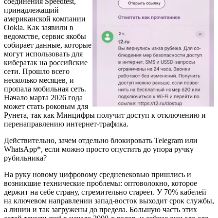
соединения Speedtest,
принадлежащий
американской компании
Ookla. Как заявили в
ведомстве, сервис якобы
собирает данные, которые
могут использовать для
кибератак на российские
сети. Прошло всего
несколько месяцев, и
пропала мобильная сеть.
Начало марта 2026 года
может стать роковым для
Рунета, так как Минцифры получит доступ к отключению и
перенаправлению интернет-трафика.
Действительно, зачем отдельно блокировать Telegram или
WhatsApp*, если можно просто опустить до упора ручку
рубильника?
На руку новому цифровому средневековью пришлись и
возникшие технические проблемы: оптоволокно, которое
держит на себе страну, стремительно стареет. У 70% кабелей
на ключевом направлении запад-восток выходит срок службы,
а линии и так загружены до предела. Большую часть этих