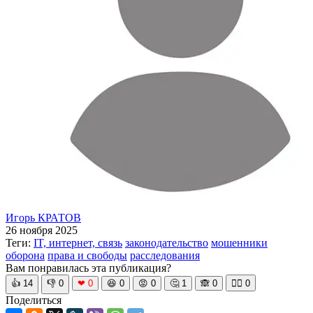
Игорь КРАТОВ
26 ноября 2025
Теги:
IT, интернет, связь
законодательство
мошенники
оборона
права и свободы
расследования
Вам понравилась эта публикация?
👍
14
👎
0
❤
0
😆
0
😡
0
🤔
1
🙈
0
🧘‍♀️
0
Поделиться