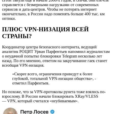
сетей тянули ещё в начале 2000-х годов, и сейчас они еле-еле
справляется с безмерными нагрузками от современных
сервисов и дата-центров. Чтобы не потерять интернет
окончательно, в России надо поменять больше 400 тыс. км
оптики.
ПЛЮС VPN-НИЗАЦИЯ ВСЕЙ
СТРАНЫ?
Координатор центра безопасного интернета, ведущий
аналитик РОЦИТ Урван Парфентьев напомнил журналистам
о неудачной попытке блокировки Telegram несколько лет
назад. По его мнению, ответом на закручивание гаек станет
всеобщая VPN-низация.
«Скорее всего, ограничения приведут к более
глубокой, тотальной VPN-низации общества», -
отметил Парфентьев.
Но похоже, что за VPN-протоколы рунета тоже взялись по-
взрослому. В России начали блокировать XRay/VLESS
— VPN, который считался «неубиваемым».