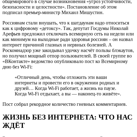
общемирового в случае возникновения «угроз устойчивости,
безопасности и целостности». Постановление об этом
подписал премьер-министр Михаил Мишустин.
Россиянам стали внушать, что к шатдаунам надо относиться
как к цифровому «детоксу». Так, депутат Госдумы Николай
Арефьев предложил отключать всемирную сеть на недели или
как минимум на выходные ради здоровья россиян – он назвал
интернет причиной глазных и нервных болезней. А
Роскомнадзор уже закидывал удочку насчёт пользы блэкаутов,
но получил мощный отпор пользователей. В своей группе во
«ВКонтакте» ведомство опубликовало пост ко Всемирному
дню без Wi-Fi:
«Отличный день, чтобы отложить эти ваши
интернеты и провести его в окружении родных и
друзей… Когда Wi-Fi работает, а жизнь на паузе.
Когда Wi-Fi отдыхает, а вы — наконец-то живёте».
Пост собрал рекордное количество гневных комментариев.
ЖИЗНЬ БЕЗ ИНТЕРНЕТА: ЧТО НАС
ЖДЁТ