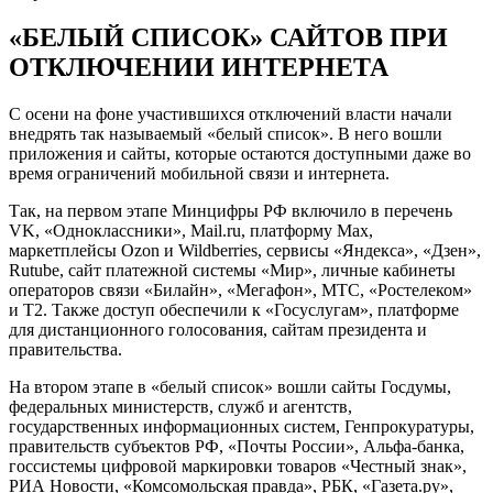
«БЕЛЫЙ СПИСОК» САЙТОВ ПРИ
ОТКЛЮЧЕНИИ ИНТЕРНЕТА
С осени на фоне участившихся отключений власти начали
внедрять так называемый «белый список». В него вошли
приложения и сайты, которые остаются доступными даже во
время ограничений мобильной связи и интернета.
Так, на первом этапе Минцифры РФ включило в перечень
VK, «Oдноклассники», Mail.ru, платформу Max,
маркетплейсы Ozon и Wildberries, сервисы «Яндекса», «Дзен»,
Rutube, сайт платежной системы «Мир», личные кабинеты
операторов связи «Билайн», «Мегафон», МТС, «Ростелеком»
и T2. Также доступ обеспечили к «Госуслугам», платформе
для дистанционного голосования, сайтам президента и
правительства.
На втором этапе в «белый список» вошли сайты Госдумы,
федеральных министерств, служб и агентств,
государственных информационных систем, Генпрокуратуры,
правительств субъектов РФ, «Почты России», Альфа-банка,
госсистемы цифровой маркировки товаров «Честный знак»,
РИА Новости, «Комсомольская правда», РБК, «Газета.ру»,