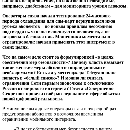
банковские приложения, но и жизненно необходимые,
например, диабетикам – для мониторинга уровня глюкозы.
Операторы связи начали тестирование 24-часового
периода охлаждения для сим-карт вернувшихся из-за
рубежа абонентов – по новым правилам необходимо
подтвердить, что она используется человеком, а не
встроена в беспилотник. Мошенники моментально
отреагировали: начали применять этот инструмент в
своих целях.
Что на самом деле стоит за формулировкой «в целях
обеспечения мер безопасности»? Почему власть называет
такие жесткие меры абсолютно оправданными и
необходимыми? Есть ли у мессенджера Telegram шанс
попасть в «белый список»? И можно ли считать
ограничения Сети первым звоночком к отключению
России от мирового интернета? Газета «Совершенно
Секретно» провела своё расследование в сфере обкатки
новой цифровой реальности.
В минувшие выходные операторы связи в очередной раз
предупредили абонентов о возможном временном
ограничении мобильного интернета.
«В целях обеспечения мер безопасности в вашем