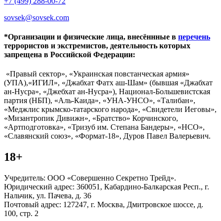
+7 (499) 288-00-72
sovsek@sovsek.com
*Организации и физические лица, внесённные в
перечень
террористов и экстремистов, деятельность которых
запрещена в Российской Федерации:
«Правый сектор», «Украинская повстанческая армия»
(УПА),«ИГИЛ», «Джабхат Фатх аш-Шам» (бывшая «Джабхат
ан-Нусра», «Джебхат ан-Нусра»), Национал-Большевистская
партия (НБП), «Аль-Каида», «УНА-УНСО», «Талибан»,
«Меджлис крымско-татарского народа», «Свидетели Иеговы»,
«Мизантропик Дивижн», «Братство» Корчинского,
«Артподготовка», «Тризуб им. Степана Бандеры», «НСО»,
«Славянский союз», «Формат-18», Дуров Павел Валерьевич.
18+
Учредитель: ООО «Совершенно Секретно Трейд».
Юридический адрес: 360051, Кабардино-Балкарская Респ., г.
Нальчик, ул. Пачева, д. 36
Почтовый адрес: 127247, г. Москва, Дмитровское шоссе, д.
100, стр. 2