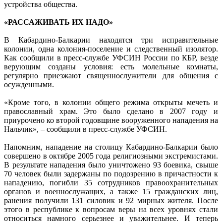
устройства общества.
«РАССАЖИВАТЬ ИХ НАДО»
В Кабардино-Балкарии находятся три исправительные
колонии, одна колония-поселение и следственный изолятор.
Как сообщили в пресс-службе УФСИН России по КБР, везде
верующим созданы условия: есть молельные комнаты,
регулярно приезжают священнослужители для общения с
осужденными.
«Кроме того, в колонии общего режима открыты мечеть и
православный храм. Это было сделано в 2007 году и
приурочено ко второй годовщине вооруженного нападения на
Нальчик», – сообщили в пресс-службе УФСИН.
Напомним, нападение на столицу Кабардино-Балкарии было
совершено в октябре 2005 года религиозными экстремистами.
В результате нападения было уничтожено 93 боевика, свыше
70 человек были задержаны по подозрению в причастности к
нападению, погибли 35 сотрудников правоохранительных
органов и военнослужащих, а также 15 гражданских лиц,
ранения получили 131 силовик и 92 мирных жителя. После
этого в республике к вопросам веры на всех уровнях стали
относиться намного серьезнее и уважительнее. И теперь