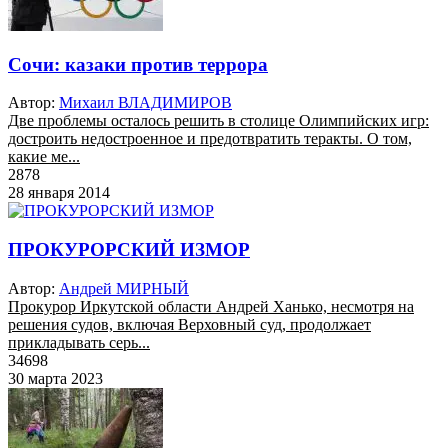
Сочи: казаки против террора
Автор:
Михаил ВЛАДИМИРОВ
Две проблемы осталось решить в столице Олимпийских игр:
достроить недостроенное и предотвратить теракты. О том,
какие ме...
2878
28 января 2014
ПРОКУРОРСКИЙ ИЗМОР
Автор:
Андрей МИРНЫЙ
Прокурор Иркутской области Андрей Ханько, несмотря на
решения судов, включая Верховный суд, продолжает
прикладывать серь...
34698
30 марта 2023