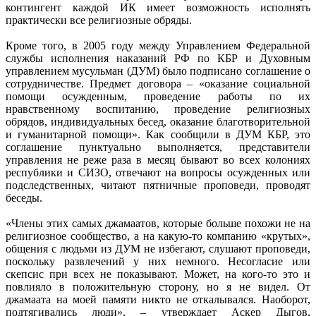
контингент каждой ИК имеет возможность исполнять
практически все религиозные обряды.
Кроме того, в 2005 году между Управлением Федеральной
службы исполнения наказаний РФ по КБР и Духовным
управлением мусульман (ДУМ) было подписано соглашение о
сотрудничестве. Предмет договора – «оказание социальной
помощи осужденным, проведение работы по их
нравственному воспитанию, проведение религиозных
обрядов, индивидуальных бесед, оказание благотворительной
и гуманитарной помощи». Как сообщили в ДУМ КБР, это
соглашение пунктуально выполняется, представители
управления не реже раза в месяц бывают во всех колониях
республики и СИЗО, отвечают на вопросы осужденных или
подследственных, читают пятничные проповеди, проводят
беседы.
«Члены этих самых джамаатов, которые больше похожи не на
религиозное сообщество, а на какую-то компанию «крутых»,
общения с людьми из ДУМ не избегают, слушают проповеди,
поскольку развлечений у них немного. Несогласие или
скепсис при всех не показывают. Может, на кого-то это и
повлияло в положительную сторону, но я не видел. От
джамаата на моей памяти никто не откалывался. Наоборот,
подтягивались люди», – утверждает Аскер Дыгов,