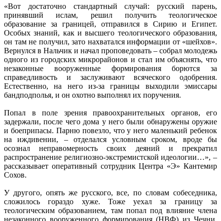
«Вот достаточно стандартный случай: русский парень,
принявший ислам, решил получить теологическое
образование за границей, отправился в Сирию и Египет.
Особых знаний, как и высшего теологического образования,
он там не получил, зато нахватался информации от «шейхов».
Вернулся в Нальчик и начал проповедовать – собрал молодежь
одного из городских микрорайонов и стал им объяснять, что
незаконные вооруженные формирования борются за
справедливость и заслуживают всяческого одобрения.
Естественно, на него из-за границы выходили эмиссары
бандподполья, и он охотно выполнял их поручения.
Попал в поле зрения правоохранительных органов, его
задержали, после чего дома у него были обнаружены оружие
и боеприпасы. Парню повезло, что у него маленький ребенок
на иждивении, – отделался условным сроком, вроде бы
осознал неправомерность своих деяний и прекратил
распространение религиозно-экстремистской идеологии…», –
рассказывает оперативный сотрудник Центра «Э» Кантемир
Сохов.
У другого, опять же русского, все, по словам собеседника,
сложилось гораздо хуже. Тоже уехал за границу за
теологическим образованием, там попал под влияние члена
незаконного вооруженного формирования (НВФ) из Чечни,