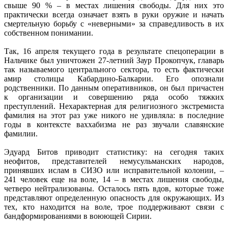
свыше 90 % – в местах лишения свободы. Для них это
практически всегда означает взять в руки оружие и начать
смертельную борьбу с «неверными» за справедливость в их
собственном понимании.
Так, 16 апреля текущего года в результате спецоперации в
Нальчике был уничтожен 27-летний Заур Прокопчук, главарь
так называемого центрального сектора, то есть фактически
амир столицы Кабардино-Балкарии. Его опознали
родственники. По данным оперативников, он был причастен
к организации и совершению ряда особо тяжких
преступлений. Нехарактерная для религиозного экстремиста
фамилия на этот раз уже никого не удивляла: в последние
годы в контексте ваххабизма не раз звучали славянские
фамилии.
Эдуард Битов приводит статистику: на сегодня таких
неофитов, представителей немусульманских народов,
принявших ислам в СИЗО или исправительной колонии, –
241 человек еще на воле, 14 – в мес­тах лишения свободы,
четверо нейтрализованы. Осталось пять вдов, которые тоже
представляют определенную опасность для окружающих. Из
тех, кто находится на воле, трое поддерживают связи с
бандформированиями в воюющей Сирии.