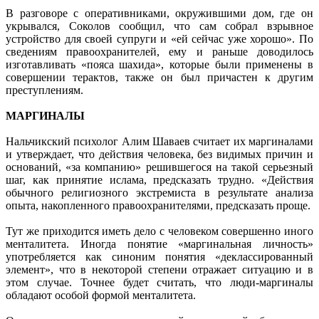
В разговоре с оперативниками, окружившими дом, где он
укрывался, Соколов сообщил, что сам собрал взрывное
устройство для своей супруги и «ей сейчас уже хорошо». По
сведениям правоохранителей, ему и раньше доводилось
изготавливать «пояса шахида», которые были применены в
совершении терактов, также он был причастен к другим
преступлениям.
МАРГИНАЛЫ
Нальчикский психолог Алим Шаваев считает их маргиналами
и утверждает, что действия человека, без видимых причин и
оснований, «за компанию» решившегося на такой серьезный
шаг, как принятие ислама, предсказать трудно. «Действия
обычного религиозного экстремиста в результате анализа
опыта, накопленного правоохранителями, предсказать проще.
Тут же приходится иметь дело с человеком совершенно иного
менталитета. Иногда понятие «маргинальная личность»
употребляется как синоним понятия «деклассированный
элемент», что в некоторой степени отражает ситуацию и в
этом случае. Точнее будет считать, что люди-маргиналы
обладают особой формой менталитета.