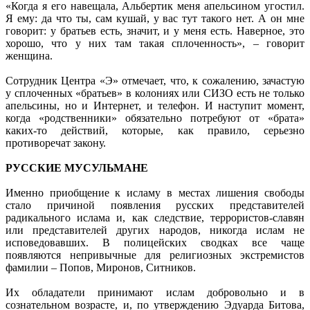
«Когда я его навещала, Альбертик меня апельсином угостил.
Я ему: да что ты, сам кушай, у вас тут такого нет. А он мне
говорит: у братьев есть, значит, и у меня есть. Наверное, это
хорошо, что у них там такая сплоченность», – говорит
женщина.
Сотрудник Центра «Э» отмечает, что, к сожалению, зачастую
у сплоченных «братьев» в колониях или СИЗО есть не только
апельсины, но и Интернет, и телефон. И наступит момент,
когда «родственники» обязательно потребуют от «брата»
каких-то действий, которые, как правило, серьезно
противоречат закону.
РУССКИЕ МУСУЛЬМАНЕ
Именно приобщение к исламу в местах лишения свободы
стало причиной появления русских представителей
радикального ислама и, как следствие, террористов-славян
или представителей других народов, никогда ислам не
исповедовавших. В полицейских сводках все чаще
появляются непривычные для религиозных экстремистов
фамилии – Попов, Миронов, Ситников.
Их обладатели принимают ислам добровольно и в
сознательном возрасте, и, по утверждению Эдуарда Битова,