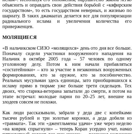
объяснить и оправдать свои действия борьбой с «кяфирским
государством», то есть государством неверных, и жизнью по
шариату. В таких джамаатах делается все для популяризации
радикального ислама и увеличения количества его
приверженцев.
МОЛЯЩИЕСЯ
«В нальчикском СИЗО «молящихся» день ото дня все больше.
Поначалу сидели участники вооруженного нападения на
Нальчик в октябре 2005 года – 57 человек по одному
уголовному делу. Потом к ним начали прибавляться
«состатейники» – кто за участие в незаконных вооруженных
формированиях, кто за оружие, кто за пособничество.
Реальных мусульман здесь единицы, зато приобщившихся к
исламу прямо в тюрьме уже больше трети сидельцев. Тех
двоих, что старика-ветерана запытали до смерти, я потом на
этапе встречал: молодые парни по 20–25 лет, внешне на
злодеев совсем не похожи.
Как люди рассказывали, забрали у деда две с копейками
тысячи рублей и три золотые коронки, а деда добили из
«травмата». Так эти «джентльмены удачи» уже через неделю
«на коврик спрыгнули» – теперь Коран усердно учат, намаз