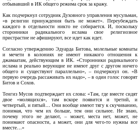
отбывавший в ИК общего режима срок за кражу.
Как подчеркнул сотрудник Духовного управления мусульман,
«в религии принуждения быть не может». Переубеждать
каждого в отдельности никто не собирается. И, поскольку
сторонники радикального ислама свое религиозное
пристрастие не афишируют, все идет как идет.
Согласно утверждению Эдуарда Битова, молельные комнаты
и мечети в колониях не имеют никакого отношения к
джамаатам, действующим в ИК. «Сторонники радикального
ислама и реально верующие не имеют друг с другом ничего
общего и существуют параллельно», – подчеркнул он. «В
первую очередь рассаживать их надо», – в один голос говорят
Битов и Сохов.
Тенгиз Мусов подтверждает их слова: «Там, где вместе сидят
двое «молящихся», там вскоре появится и третий, и
четвертый, и пятый… Они вообще имеют тягу к скучиванию,
понимая, что чем их больше, тем они сильнее. Не знаю,
почему этого не делают, – может, места нет, может, не
понимают опасности, а может, они для чего-то нужны все
вместе…»