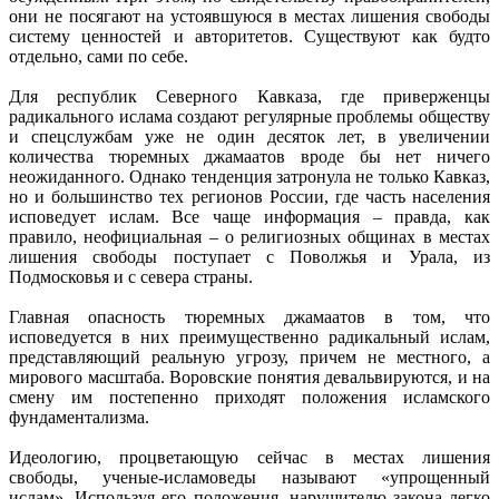
они не посягают на устоявшуюся в местах лишения свободы
систему ценностей и авторитетов. Существуют как будто
отдельно, сами по себе.
Для республик Северного Кавказа, где приверженцы
радикального ислама создают регулярные проблемы обществу
и спецслужбам уже не один десяток лет, в увеличении
количества тюремных джамаатов вроде бы нет ничего
неожиданного. Однако тенденция затронула не только Кавказ,
но и большинство тех регионов России, где часть населения
исповедует ислам. Все чаще информация – правда, как
правило, неофициальная – о религиозных общинах в местах
лишения свободы поступает с Поволжья и Урала, из
Подмосковья и с севера страны.
Главная опасность тюремных джамаатов в том, что
исповедуется в них преимущественно радикальный ислам,
представляющий реальную угрозу, причем не местного, а
мирового масштаба. Воровские понятия девальвируются, и на
смену им постепенно приходят положения исламского
фундаментализма.
Идеологию, процветающую сейчас в местах лишения
свободы, ученые-исламоведы называют «упрощенный
ислам». Используя его положения, нарушителю закона легко