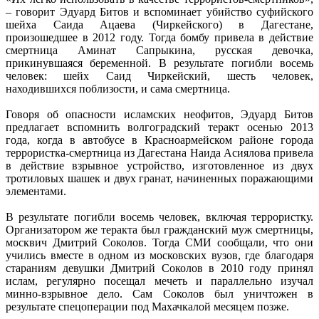
– говорит Эдуард Битов и вспоминает убийство суфийского
шейха Саида Ацаева (Чиркейского) в Дагестане,
произошедшее в 2012 году. Тогда бомбу привела в действие
смертница Аминат Сапрыкина, русская девочка,
прикинувшаяся беременной. В результате погибли восемь
человек: шейх Саид Чиркейский, шесть человек,
находившихся поблизости, и сама смертница.
Говоря об опасности исламских неофитов, Эдуард Битов
предлагает вспомнить волгоградский теракт осенью 2013
года, когда в автобусе в Красноармейском районе города
террористка-смертница из Дагестана Наида Асиялова привела
в действие взрывное устройство, изготовленное из двух
тротиловых шашек и двух гранат, начиненных поражающими
элементами.
В результате погибли восемь человек, включая террористку.
Организатором же теракта был гражданский муж смертницы,
москвич Дмитрий Соколов. Тогда СМИ сообщали, что они
учились вместе в одном из московских вузов, где благодаря
стараниям девушки Дмитрий Соколов в 2010 году принял
ислам, регулярно посещал мечеть и параллельно изучал
минно-взрывное дело. Сам Соколов был уничтожен в
результате спецоперации под Махачкалой месяцем позже.