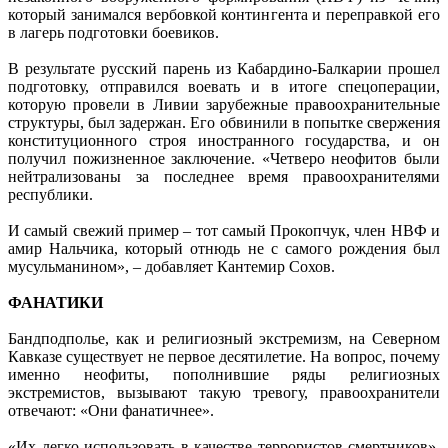
который занимался вербовкой контингента и переправкой его
в лагерь подготовки боевиков.
В результате русский парень из Кабардино-Балкарии прошел
подготовку, отправился воевать и в итоге спецоперации,
которую провели в Ливии зарубежные правоохранительные
структуры, был задержан. Его обвинили в попытке свержения
конституционного строя иностранного государства, и он
получил пожизненное заключение. «Четверо неофитов были
нейтрализованы за последнее время правоохранителями
республики.
И самый свежий пример – тот самый Прокопчук, член НВФ и
амир Нальчика, который отнюдь не с самого рождения был
мусульманином», – добавляет Кантемир Сохов.
ФАНАТИКИ
Бандподполье, как и религиозный экстремизм, на Северном
Кавказе существует не первое десятилетие. На вопрос, почему
именно неофиты, пополнившие ряды религиозных
экстремистов, вызывают такую тревогу, правоохранители
отвечают: «Они фанатичнее».
«Их легко использовать в качестве террористов-смертников»,