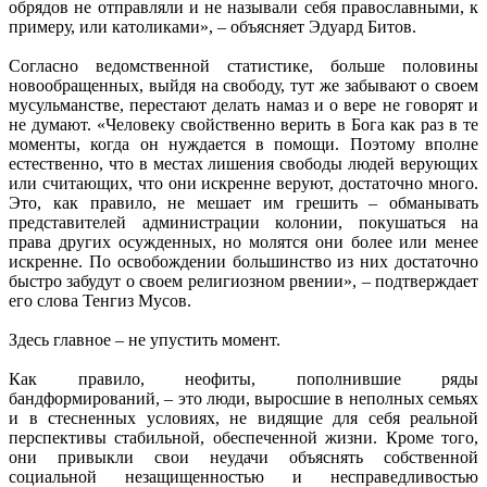
обрядов не отправляли и не называли себя православными, к
примеру, или католиками», – объясняет Эдуард Битов.
Согласно ведомственной статистике, больше половины
новообращенных, выйдя на свободу, тут же забывают о своем
мусульманстве, перестают делать намаз и о вере не говорят и
не думают. «Человеку свойственно верить в Бога как раз в те
моменты, когда он нуждается в помощи. Поэтому вполне
естественно, что в местах лишения свободы людей верующих
или считающих, что они искренне веруют, достаточно много.
Это, как правило, не мешает им грешить – обманывать
представителей администрации колонии, покушаться на
права других осужденных, но молятся они более или менее
искренне. По освобождении большинство из них достаточно
быстро забудут о своем религиозном рвении», – подтверждает
его слова Тенгиз Мусов.
Здесь главное – не упустить момент.
Как правило, неофиты, пополнившие ряды
бандформирований, – это люди, выросшие в неполных семьях
и в стесненных условиях, не видящие для себя реальной
перспективы стабильной, обеспеченной жизни. Кроме того,
они привыкли свои неудачи объяснять собственной
социальной незащищенностью и несправедливостью