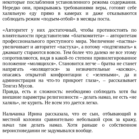
некоторые послабления установленного режима содержания.
Нередко они, прикрываясь требованиями веры, готовят себе
халяльную еду прямо в камерах и даже отказываются
соблюдать режим «подъем-отбой» в месяцы поста.
«Авторитет у них достаточный, чтобы противостоять по
влиятельности представителям «блаткомитета» – авторитетам
профессионального преступного мира. Увеличение «паствы»
увеличивает и авторитет «пастуха», а потому «подтягивать» к
джамаату стараются вовсю. Тем более что далеко не все этому
сопротивляются, видя в какой-то степени привилегированное
положение «молящихся». Становится легче – братва не станет
напрягать «молящегося» за незначительные «косяки»,
опасаясь открытой конфронтации с «зелеными», да и
администрация на что-то прикроет глаза», – рассказывает
Тенгиз Мусов.
Правда, есть и сложность: необходимо соблюдать хотя бы
внешние параметры религиозности – делать намаз, не есть «не
халяль», не курить. Не всем это дается легко.
Нальчанка Ирина рассказала, что ее сын, отбывающий в
местной колонии сравнительно небольшой срок за кражу,
начал там делать намаз. Хотя раньше о собственном
вероисповедании не задумывался вообще.