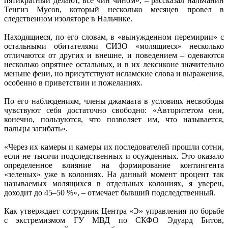
пятикратный делают, все чин чином», – рассказал нальчанин
Тенгиз Мусов, который несколько месяцев провел в
следственном изоляторе в Нальчике.
Находящиеся, по его словам, в «вынужденном перемирии» с
остальными обитателями СИЗО «молящиеся» несколько
отличаются от других и внешне, и поведением – одеваются
несколько опрятнее остальных, и в их лексиконе значительно
меньше фени, но присутствуют исламские слова и выражения,
особенно в приветствии и пожеланиях.
По его наблюдениям, члены джамаата в условиях несвободы
чувствуют себя достаточно свободно: «Авторитетом они,
конечно, пользуются, что позволяет им, что называется,
пальцы загибать».
«Через их камеры и камеры их последователей прошли сотни,
если не тысячи подследственных и осужденных. Это оказало
определенное влияние на формирование контингента
«зеленых» уже в колониях. На данный момент процент так
называемых молящихся в отдельных колониях, я уверен,
доходит до 45–50 %», – отмечает бывший подследственный.
Как утверждает сотрудник Центра «Э» управления по борьбе
с экстремизмом ГУ МВД по СКФО Эдуард Битов,