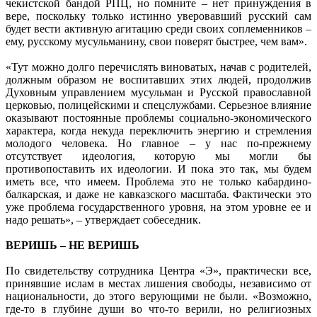
чекистской бандой РПЦ, но помните – нет принуждения в
вере, поскольку только истинно уверовавший русский сам
будет вести активную агитацию среди своих соплеменников –
ему, русскому мусульманину, свои поверят быстрее, чем вам».
«Тут можно долго перечислять виноватых, начав с родителей,
должным образом не воспитавших этих людей, продолжив
Духовным управлением мусульман и Русской православной
церковью, полицейскими и спецслужбами. Серьезное влияние
оказывают постоянные проблемы социально-экономического
характера, когда некуда переключить энергию и стремления
молодого человека. Но главное – у нас по-прежнему
отсутствует идеология, которую мы могли бы
противопоставить их идеологии. И пока это так, мы будем
иметь все, что имеем. Проблема это не только кабардино-
балкарская, и даже не кавказского масштаба. Фактически это
уже проблема государственного уровня, на этом уровне ее и
надо решать», – утверждает собеседник.
ВЕРИШЬ – НЕ ВЕРИШЬ
По свидетельству сотрудника Центра «Э», практически все,
принявшие ислам в местах лишения свободы, независимо от
национальности, до этого верующими не были. «Возможно,
где-то в глубине души во что-то верили, но религиозных