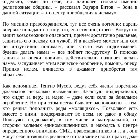
отдельно, сами по себе, но наиболее сильны именно
религиозные общины, – рассказал Эдуард Битов. – Зона в
данной ситуации – это центр приобщения к исламу».
По мнению правоохранителя, тут все очень логично: парень
впервые попадает на зону, это, естественно, стресс. Вокруг он
видит всевозможные опасности, причем достаточно реальные,
защитить его некому, он чужой. И в какой-то момент или сам
он интуитивно понимает, или кто-то ему подсказывает:
будешь делать намаз – все пойдет по-другому. В поисках
защиты и опеки новичок действительно начинает делать
намаз, заслуживает этим всяческое одобрение, помощь, опеку.
Приняв ислам, вливается в джамаат, приобретая там
«братьев».
Как вспоминает Тенгиз Мусов, ведут себя члены тюремных
джамаатов несколько вызывающе. Зачастую подчеркивают,
что сидят за веру, за идею, – даже если сели за банальное
ограбление. Но при этом всегда бывают расположены к тем,
кто решил пополнить ряды «молящихся». Позволяют есть
вместе с ними, поддерживают во всем, не дают в обиду.
Пользуясь поддержкой, в том числе и материальной, со
стороны вольных единомышленников и находясь в центре
определенного внимания СМИ, правозащитников и т. д., они
могут себе позволить реальное отстаивание своих прав и даже