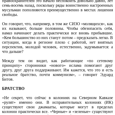
правоохранителей это начало беспокоить довольно давно, лет
семь-восемь назад, поскольку ряды воинственно настроенных
мусульман пополняются преимущественно в местах лишения
свободы.
Он говорит, что, например, в том же СИЗО «молящихся», как
их называют, больше половины. Чтобы обезопасить себя,
намаз начинают делать практически все вновь прибывшие.
«Кем большинство из них станут потом – предсказать легко. В
ситуации, когда в регионе плохо с работой, нет внятных
перспектив, молодой человек, естественно, задумывается: а
что дальше?
Между тем он видит, как работающие «по сетевому
принципу» сторонники «нового» ислама помогают друг
другу, друг друга поддерживают. Им кажется, что это и есть
реальное братство, почти коммунизм», – говорит Эдуард
Битов.
БРАТСТВО
«Не секрет, что сейчас в колониях на Северном Кавказе
«рулят» именно они. В исправительных колониях (ИК)
существуют свои джамааты, которые могут в пределах
колонии практически все. «Черные» и «зеленые» существуют