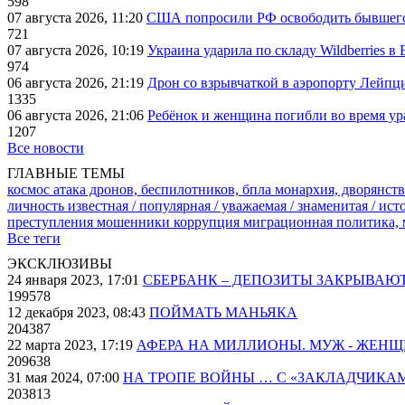
598
07 августа 2026, 11:20
США попросили РФ освободить бывшего 
721
07 августа 2026, 10:19
Украина ударила по складу Wildberries в
974
06 августа 2026, 21:19
Дрон со взрывчаткой в аэропорту Лейпци
1335
06 августа 2026, 21:06
Ребёнок и женщина погибли во время ур
1207
Все новости
ГЛАВНЫЕ ТЕМЫ
космос
атака дронов, беспилотников, бпла
монархия, дворянств
личность известная / популярная / уважаемая / знаменитая / ис
преступления
мошенники
коррупция
миграционная политика,
Все теги
ЭКСКЛЮЗИВЫ
24 января 2023, 17:01
СБЕРБАНК – ДЕПОЗИТЫ ЗАКРЫВАЮ
199578
12 декабря 2023, 08:43
ПОЙМАТЬ МАНЬЯКА
204387
22 марта 2023, 17:19
АФЕРА НА МИЛЛИОНЫ. МУЖ - ЖЕН
209638
31 мая 2024, 07:00
НА ТРОПЕ ВОЙНЫ … С «ЗАКЛАДЧИКА
203813