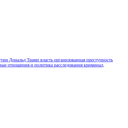
утин
Дональд Трамп
власть
организованная преступность
ные отношения и политика
расследования
криминал,