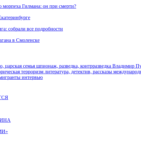
морпеха Гилмана: он при смерти?
 Екатеринбурге
га: собрали все подробности
агана в Смоленске
о, царская семья
шпионаж, разведка, контрразведка
Владимир П
торическая
терроризм
литература, детектив, рассказы
международ
 мигранты
интервью
ТСЯ
ЩИНА
МИ»