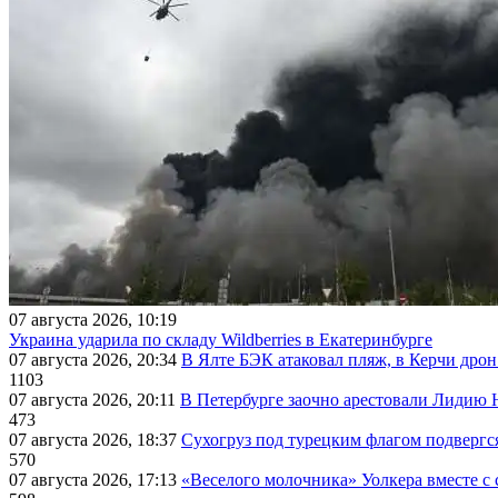
07 августа 2026, 10:19
Украина ударила по складу Wildberries в Екатеринбурге
07 августа 2026, 20:34
В Ялте БЭК атаковал пляж, в Керчи дрон
1103
07 августа 2026, 20:11
В Петербурге заочно арестовали Лидию 
473
07 августа 2026, 18:37
Сухогруз под турецким флагом подвергс
570
07 августа 2026, 17:13
«Веселого молочника» Уолкера вместе с 