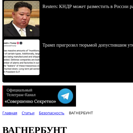
Reuters: КНДР может разместить в России р
Трамп пригрозил тюрьмой допустившим уте
Главная
Статьи
Безопасность
ВАГНЕРБУНТ
ВАГНЕРБУНТ