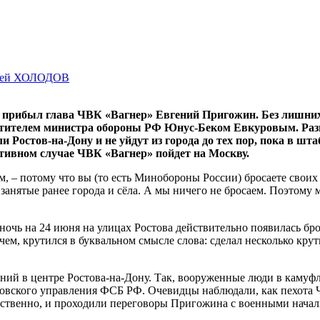
гей ХОЛОДОВ
у прибыл глава ЧВК «Вагнер» Евгений Пригожин. Без лишних
местителем министра обороны РФ Юнус-Беком Евкуровым. Раз
и Ростов-на-Дону и не уйдут из города до тех пор, пока в 
тивном случае ЧВК «Вагнер» пойдет на Москву.
 – потому что вы (то есть Минобороны России) бросаете своих с
занятые ранее города и сёла. А мы ничего не бросаем. Поэтому
В ночь на 24 июня на улицах Ростова действительно появилась б
м, крутился в буквальном смысле слова: сделал несколько крут
аний в центре Ростова-на-Дону. Так, вооруженные люди в камуф
товского управления ФСБ РФ. Очевидцы наблюдали, как пехота 
обственно, и проходили переговоры Пригожина с военными начал