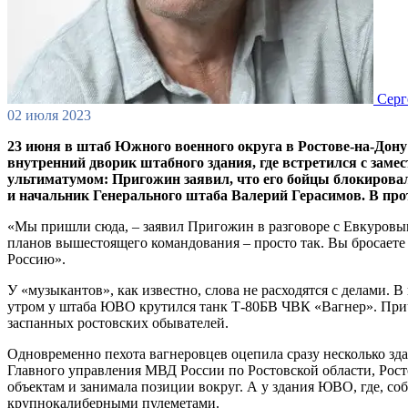
Сер
02 июля 2023
23 июня в штаб Южного военного округа в Ростове-на-Дон
внутренний дворик штабного здания, где встретился с за
ультиматумом: Пригожин заявил, что его бойцы блокировал
и начальник Генерального штаба Валерий Герасимов. В про
«Мы пришли сюда, – заявил Пригожин в разговоре с Евкуровым,
планов вышестоящего командования – просто так. Вы бросаете 
Россию».
У «музыкантов», как известно, слова не расходятся с делами. 
утром у штаба ЮВО крутился танк Т-80БВ ЧВК «Вагнер». Приче
заспанных ростовских обывателей.
Одновременно пехота вагнеровцев оцепила сразу несколько зд
Главного управления МВД России по Ростовской области, Рос
объектам и занимала позиции вокруг. А у здания ЮВО, где, с
крупнокалиберными пулеметами.