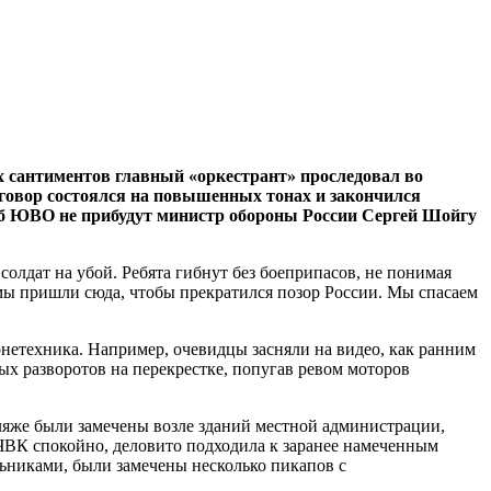
 сантиментов главный «оркестрант» проследовал во
говор состоялся на повышенных тонах и закончился
штаб ЮВО не прибудут министр обороны России Сергей Шойгу
олдат на убой. Ребята гибнут без боеприпасов, не понимая
 мы пришли сюда, чтобы прекратился позор России. Мы спасаем
ронетехника. Например, очевидцы засняли на видео, как ранним
ых разворотов на перекрестке, попугав ревом моторов
ляже были замечены возле зданий местной администрации,
ЧВК спокойно, деловито подходила к заранее намеченным
ьниками, были замечены несколько пикапов с