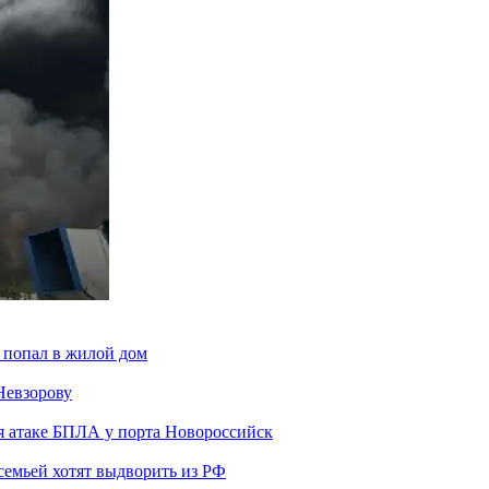
 попал в жилой дом
Невзорову
я атаке БПЛА у порта Новороссийск
семьей хотят выдворить из РФ