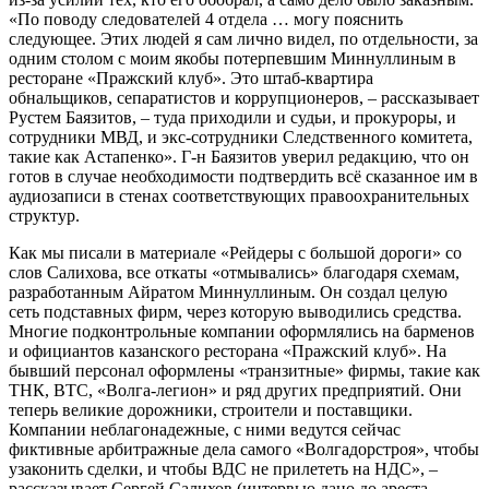
«По поводу следователей 4 отдела … могу пояснить
следующее. Этих людей я сам лично видел, по отдельности, за
одним столом с моим якобы потерпевшим Миннуллиным в
ресторане «Пражский клуб». Это штаб-квартира
обнальщиков, сепаратистов и коррупционеров, – рассказывает
Рустем Баязитов, – туда приходили и судьи, и прокуроры, и
сотрудники МВД, и экс-сотрудники Следственного комитета,
такие как Астапенко». Г-н Баязитов уверил редакцию, что он
готов в случае необходимости подтвердить всё сказанное им в
аудиозаписи в стенах соответствующих правоохранительных
структур.
Как мы писали в материале «Рейдеры с большой дороги» со
слов Салихова, все откаты «отмывались» благодаря схемам,
разработанным Айратом Миннуллиным. Он создал целую
сеть подставных фирм, через которую выводились средства.
Многие подконтрольные компании оформлялись на барменов
и официантов казанского ресторана «Пражский клуб». На
бывший персонал оформлены «транзитные» фирмы, такие как
ТНК, ВТС, «Волга-легион» и ряд других предприятий. Они
теперь великие дорожники, строители и поставщики.
Компании неблагонадежные, с ними ведутся сейчас
фиктивные арбитражные дела самого «Волгадорстроя», чтобы
узаконить сделки, и чтобы ВДС не прилететь на НДС», –
рассказывает Сергей Салихов (интервью дано до ареста -