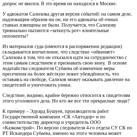
допрос не явился. В это время он находился в Москве.
У адвокатов Салихова другая версия событий: на самом деле,
надлежащим образом ни он, ни его адвокаты об очных
ставках извещены не были. Получается, что Салихову
тривиально пытаются «заткнуть рот» влиятельные
оппоненты?
Из материалов суда (имеются в распоряжении редакции)
складывается впечатление, что следствие «обвиняет»
Салихова в том, что он отказался идти на сотрудничество с
этим самым следствием и признавать свою вину. В основе
ходатайства следователя Субаева об изменении меры
пресечения на более жёсткую лежит убеждённость, что
оставаясь на свободе, Салихов может оказывать давление на
свидетелей и уничтожить улики.
Следствие, видимо, крайне бережно относится к свидетелям
этого уголовного дела. Но кто же все эти прекрасные люди?
К примеру – Эдуард Бушуев, производитель работ
Государственной компании «СК «Автодор» и по
совместительству директор и учредитель ООО
«Казкомстрой». По версии следователя 4-го отдела СУ СК по
РТ Искандера Субаева, именно на этого человека может