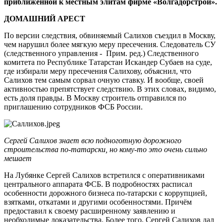
приближенной к местным элитам фирме «Волгадорстрой».
ДОМАШНИЙ АРЕСТ
По версии следствия, обвиняемый Салихов съездил в Москву,
чем нарушил более мягкую меру пресечения. Следователь СУ
(следственного управления - Прим. ред.) Следственного
комитета по Республике Татарстан Искандер Субаев на суде,
где избирали меру пресечения Салихову, объяснил, что
Салихов тем самым сорвал очную ставку. И вообще, своей
активностью препятствует следствию. В этих словах, видимо,
есть доля правды. В Москву строитель отправился по
приглашению сотрудников ФСБ России.
Сергей Салихов знает всю подноготную дорожного
строительства по-татарски, но кому-то это очень сильно
мешает
На Лубянке Сергей Салихов встретился с оперативниками
центрального аппарата ФСБ. В подробностях расписал
особенности дорожного бизнеса по-татарски с коррупцией,
взятками, откатами и другими особенностями. Причём
предоставил к своему расширенному заявлению и
необходимые доказательства. Более того, Сергей Салихов дал