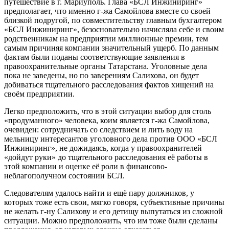
путешествие в г. Мариуполь. Глава «БСЛ Инжиниринг»
предполагает, что именно г-жа Самойлова вместе со своей
близкой подругой, по совместительству главным бухгалтером
«БСЛ Инжиниринг», безосновательно начисляла себе и своим
родственникам на предприятии миллионные премии, тем
самым причиняя компании значительный ущерб. По данным
фактам были поданы соответствующие заявления в
правоохранительные органы Татарстана. Уголовные дела
пока не заведены, но по заверениям Салихова, он будет
добиваться тщательного расследования фактов хищений на
своём предприятии.
Легко предположить, что в этой ситуации выбор для столь
«продуманного» человека, коим является г-жа Самойлова,
очевиден: сотрудничать со следствием и лить воду на
мельницу интересантов уголовного дела против ООО «БСЛ
Инжиниринг», не дожидаясь, когда у правоохранителей
«дойдут руки» до тщательного расследования её работы в
этой компании и оценке её роли в финансово-
неблагополучном состоянии БСЛ.
Следователям удалось найти и ещё пару должников, у
которых тоже есть свои, мягко говоря, субъективные причины
не желать г-ну Салихову и его детищу выпутаться из сложной
ситуации. Можно предположить, что им тоже были сделаны