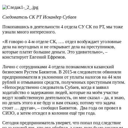
Следователь
СК РТ Искандер Субаев
Покопавшись в деятельности 4 отдела СУ СК по РТ, мы тоже
узнали много интересного.
«Я говорю о 4-м отделе СК, …. отдел возбуждает уголовные
дела на неугодных и не открывает дела на преступников,
которые платят большие деньги. Это удивительно», –
констатирует Евгений Ефремов.
Лично с сотрудниками 4 отдела познакомился казанский
бизнесмен Рустем Баязитов. В 2015-м следователи обвиняли
предпринимателя в уклонении от уплаты налогов на 44 млн
рублей и отмывании средств, полученных преступным путем.
«Непосредственно следователь Субаев, когда я заявил
ходатайство о задержании людей, которые на моём участке
ведут хозяйственную деятельность, он мне сказал – да, я знаю,
но делать этого я не буду и вам откажу, потому что задача
стоит … другая», – сообщил Баязитов. Два года он провел в
СИЗО, а затем отсидел в колонии ещё три года.
Сегодня предприниматель уверяет, что попал под следствие
из-за усилий тех, кто его обобрал, а само дело было заказным.