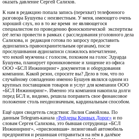
оказать давление Сергей Салихов.
К нам в редакцию попала запись (перехват) телефонного
разговора Бушуева с неизвестным. У меня, имеющего очень
хороший слух, но в то же время не являющегося
специалистом по проведению фоноскопической экспертизы
(её легко провести в рамках с расследования уголовного дела
Салихова, и редакция готова по запросу предоставить
аудиозапись правоохранительным органам), после
прослушивания аудиозаписи сложилось впечатление,
что некий мужчина с голосом, похожим на голос Эдуарда
Бушуева, планирует проникновение и хищение из офиса
ООО «БСЛ Инжиниринг» документов и оборудования
компании. Какой резон, спросите вы? Дело в том, что по
случайному совпадению именно Бушуев являлся одним из
крупных поставщиков товаров и услуг для компании ООО
«БСЛ Инжиниринг». Именно эта компания накопила долги
перед БСЛ и, видимо, решила поправить свое финансовое
положение столь неоднозначным, кардинальным способом.
Ещё один свидетель следствия: Лилия Самойлова. По
данным Telegram-канала
«Рейдеры Кривых Дорог»
и по
словам Сергея Салихова, это бывшая сотрудница «БСЛ
Инжиниринг», «присвоившая» лизинговый автомобиль
предприятия и решившая отправиться на нём в далёкое