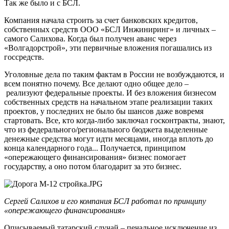
Так же было и с БСЛ.
Компания начала строить за счет банковских кредитов,
собственных средств ООО «БСЛ Инжиниринг» и личных –
самого Салихова. Когда был получен аванс через
«Волгадорстрой», эти первичные вложения погашались из
госсредств.
Уголовные дела по таким фактам в России не возбуждаются, и
всем понятно почему. Все делают одно общее дело –
реализуют федеральные проекты. И без вложения бизнесом
собственных средств на начальном этапе реализации таких
проектов, у последних не было бы шансов даже вовремя
стартовать. Все, кто когда-либо заключал госконтракты, знают,
что из федерального/регионального бюджета выделенные
денежные средства могут идти месяцами, иногда вплоть до
конца календарного года... Получается, принципом
«опережающего финансирования» бизнес помогает
государству, а оно потом благодарит за это бизнес.
Сергей Салихов и его компания БСЛ работал по принципу
«опережающего финансирования»
Описываемый татарский случай – печальное исключение из