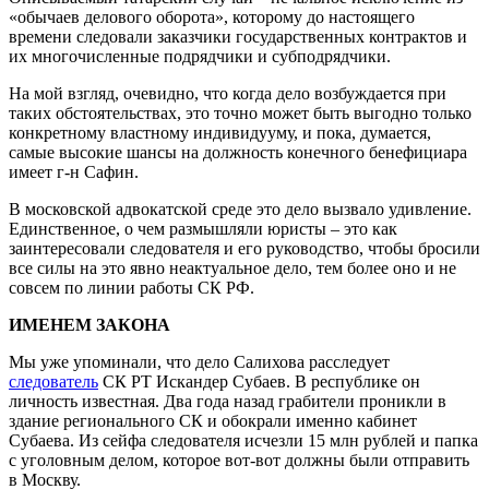
«обычаев делового оборота», которому до настоящего
времени следовали заказчики государственных контрактов и
их многочисленные подрядчики и субподрядчики.
На мой взгляд, очевидно, что когда дело возбуждается при
таких обстоятельствах, это точно может быть выгодно только
конкретному властному индивидууму, и пока, думается,
самые высокие шансы на должность конечного бенефициара
имеет г-н Сафин.
В московской адвокатской среде это дело вызвало удивление.
Единственное, о чем размышляли юристы – это как
заинтересовали следователя и его руководство, чтобы бросили
все силы на это явно неактуальное дело, тем более оно и не
совсем по линии работы СК РФ.
ИМЕНЕМ ЗАКОНА
Мы уже упоминали, что дело Салихова расследует
следователь
СК РТ Искандер Субаев. В республике он
личность известная. Два года назад грабители проникли в
здание регионального СК и обокрали именно кабинет
Субаева. Из сейфа следователя исчезли 15 млн рублей и папка
с уголовным делом, которое вот-вот должны были отправить
в Москву.