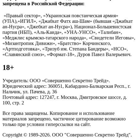
запрещена в Российской Федерации:
«Правый сектор», «Украинская повстанческая армия»
(УПА),«ИГИЛ», «Джабхат Фатх аш-Шам» (бывшая «Джабхат
ан-Нусра», «Джебхат ан-Нусра»), Национал-Большевистская
партия (НБП), «Аль-Каида», «УНА-УНСО», «Талибан»,
«Меджлис крымско-татарского народа», «Свидетели Иеговы»,
«Мизантропик Дивижн», «Братство» Корчинского,
«Артподготовка», «Тризуб им. Степана Бандеры», «НСО»,
«Славянский союз», «Формат-18», Дуров Павел Валерьевич.
18+
Учредитель: ООО «Совершенно Секретно Трейд».
Юридический адрес: 360051, Кабардино-Балкарская Респ., г.
Нальчик, ул. Пачева, д. 36
Почтовый адрес: 127247, г. Москва, Дмитровское шоссе, д.
100, стр. 2
Все права защищены. Копирование и использование
материалов запрещено, частичное цитирование возможно
только при условии гиперссылки на сайт.
Copyright © 1989-2026. ООО "Совершенно Секретно Трейд".