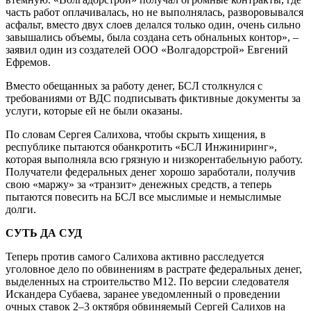
часть работ оплачивалась, но не выполнялась, разворовывался
асфальт, вместо двух слоев делался только один, очень сильно
завышались объемы, была создана сеть обнальных контор», –
заявил один из создателей ООО «Волгадорстрой» Евгений
Ефремов.
Вместо обещанных за работу денег, БСЛ столкнулся с
требованиями от ВДС подписывать фиктивные документы за
услуги, которые ей не были оказаны.
По словам Сергея Салихова, чтобы скрыть хищения, в
республике пытаются обанкротить «БСЛ Инжиниринг»,
которая выполняла всю грязную и низкорентабельную работу.
Получатели федеральных денег хорошо заработали, получив
свою «маржу» за «транзит» денежных средств, а теперь
пытаются повесить на БСЛ все мыслимые и немыслимые
долги.
СУТЬ ДА СУД
Теперь против самого Салихова активно расследуется
уголовное дело по обвинениям в растрате федеральных денег,
выделенных на строительство М12. По версии следователя
Искандера Субаева, заранее уведомленный о проведении
очных ставок 2–3 октября обвиняемый Сергей Салихов на