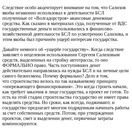
Следствие особо акцентирует внимание на том, что Салихов
якобы незаконно использовал в деятельности БСЛ
полученные от «Волгадорстроя» авансовые денежные
средства. Как сказано в материалах суда, полученные от ВДС
государственные деньги использовались в финансово-
хозяйственной деятельности БСЛ по усмотрению Салихова, и
этим якобы был причинён ущерб интересам государства.
Давайте немного об «ущербе государству». Когда следствие
заявляет о нецелевом использовании Сергеем Салиховым
средств, выделенных на стройку автотрассы, то оно
ФОРМАЛЬНО право. Часть поступивших денег
действительно направлялась на нужды БСЛ и на личные цели
самого бизнесмена. Почему формально? Дело в том,
что строительство велось по так называемому принципу
«опережающего финансирования». Это когда строить начали,
как требует заказчик в лице государства, а проект не готов. То
есть на этой стадии строительства государство не имеет права
выделять средства. Но сроки, как всегда, поджимают, и
государство предлагает многим подрядчикам начинать работы
за счет собственных средств. Потом, при утверждении
проектов, смет и выделении денег, первичные затраты
компенсируются.