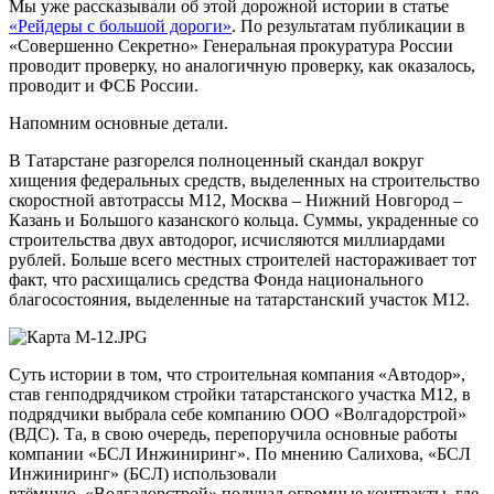
Мы уже рассказывали об этой дорожной истории в статье
«Рейдеры с большой дороги»
. По результатам публикации в
«Совершенно Секретно» Генеральная прокуратура России
проводит проверку, но аналогичную проверку, как оказалось,
проводит и ФСБ России.
Напомним основные детали.
В Татарстане разгорелся полноценный скандал вокруг
хищения федеральных средств, выделенных на строительство
скоростной автотрассы М12, Москва – Нижний Новгород –
Казань и Большого казанского кольца. Суммы, украденные со
строительства двух автодорог, исчисляются миллиардами
рублей. Больше всего местных строителей настораживает тот
факт, что расхищались средства Фонда национального
благосостояния, выделенные на татарстанский участок М12.
Суть истории в том, что строительная компания «Автодор»,
став генподрядчиком стройки татарстанского участка М12, в
подрядчики выбрала себе компанию ООО «Волгадорстрой»
(ВДС). Та, в свою очередь, перепоручила основные работы
компании «БСЛ Инжиниринг». По мнению Салихова, «БСЛ
Инжиниринг» (БСЛ) использовали
втёмную. «Волгадорстрой» получал огромные контракты, где