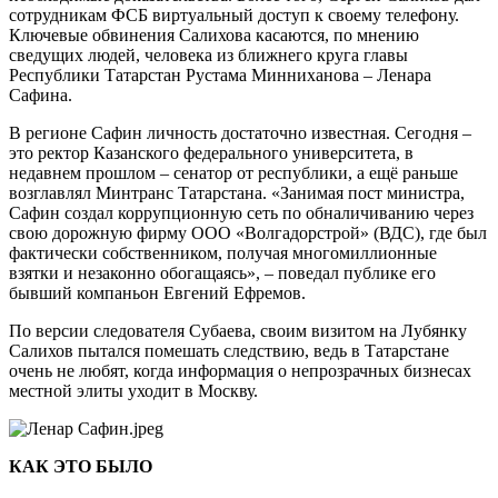
сотрудникам ФСБ виртуальный доступ к своему телефону.
Ключевые обвинения Салихова касаются, по мнению
сведущих людей, человека из ближнего круга главы
Республики Татарстан Рустама Минниханова – Ленара
Сафина.
В регионе Сафин личность достаточно известная. Сегодня –
это ректор Казанского федерального университета, в
недавнем прошлом – сенатор от республики, а ещё раньше
возглавлял Минтранс Татарстана. «Занимая пост министра,
Сафин создал коррупционную сеть по обналичиванию через
свою дорожную фирму ООО «Волгадорстрой» (ВДС), где был
фактически собственником, получая многомиллионные
взятки и незаконно обогащаясь», – поведал публике его
бывший компаньон Евгений Ефремов.
По версии следователя Субаева, своим визитом на Лубянку
Салихов пытался помешать следствию, ведь в Татарстане
очень не любят, когда информация о непрозрачных бизнесах
местной элиты уходит в Москву.
КАК ЭТО БЫЛО