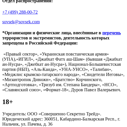
Отдел распространения:
+7 (499) 288-00-72
sovsek@sovsek.com
*Организации и физические лица, внесённные в
перечень
террористов и экстремистов, деятельность которых
запрещена в Российской Федерации:
«Правый сектор», «Украинская повстанческая армия»
(УПА),«ИГИЛ», «Джабхат Фатх аш-Шам» (бывшая «Джабхат
ан-Нусра», «Джебхат ан-Нусра»), Национал-Большевистская
партия (НБП), «Аль-Каида», «УНА-УНСО», «Талибан»,
«Меджлис крымско-татарского народа», «Свидетели Иеговы»,
«Мизантропик Дивижн», «Братство» Корчинского,
«Артподготовка», «Тризуб им. Степана Бандеры», «НСО»,
«Славянский союз», «Формат-18», Дуров Павел Валерьевич.
18+
Учредитель: ООО «Совершенно Секретно Трейд».
Юридический адрес: 360051, Кабардино-Балкарская Респ., г.
Нальчик, ул. Пачева, д. 36