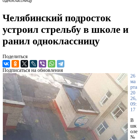
одноклассницу
Челябинский подросток
устроил стрельбу в школе и
ранил одноклассницу
Поделиться
Подписаться на обновления
26
ма
рта
20
26,
09:
17
В
шк
оле
№