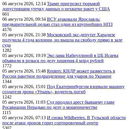
06 августа 2026, 12:14
Трамп пригрозил тюрьмой
допустившим утечку данных о нехватке ракет у США
601
06 августа 2026, 09:34
ВСУ атаковали Ярославль:
предварительной целью стал один из крупнейших НПЗ
4176
05 августа 2026, 21:38
Московский экс-депутат Харадизе
получила 4 года колонии, но вышла на свободу прямо в зале
суда
1282
05 августа 2026, 19:19
Экс-зама Набиуллиной в ЦБ Исаева
объявили в розыск по делу хищения 4 млрд рублей
1772
05 августа 2026, 15:48
Reuters: КНДР может разместить в
России ракетное подразделение для ударов по Украине
1344
05 августа 2026, 15:01
Под Екатеринбургом взорвали машину
создателя дрона «Упырь», водитель погиб
1242
05 августа 2026, 11:03
Суд продлил арест бывшему главе
Росавиации Нерадько по делу о мошенничестве
1115
05 августа 2026, 07:13
И снова Wildberries. В Тульской области
после атаки дронов горит сортировочный центр
5307