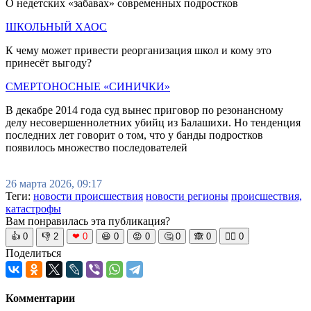
О недетских «забавах» современных подростков
ШКОЛЬНЫЙ ХАОС
К чему может привести реорганизация школ и кому это
принесёт выгоду?
СМЕРТОНОСНЫЕ «СИНИЧКИ»
В декабре 2014 года суд вынес приговор по резонансному
делу несовершеннолетних убийц из Балашихи. Но тенденция
последних лет говорит о том, что у банды подростков
появилось множество последователей
26 марта 2026, 09:17
Теги:
новости происшествия
новости регионы
происшествия,
катастрофы
Вам понравилась эта публикация?
👍
0
👎
2
❤
0
😆
0
😡
0
🤔
0
🙈
0
🧘‍♀️
0
Поделиться
Комментарии