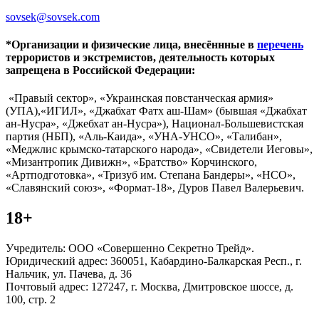
sovsek@sovsek.com
*Организации и физические лица, внесённные в
перечень
террористов и экстремистов, деятельность которых
запрещена в Российской Федерации:
«Правый сектор», «Украинская повстанческая армия»
(УПА),«ИГИЛ», «Джабхат Фатх аш-Шам» (бывшая «Джабхат
ан-Нусра», «Джебхат ан-Нусра»), Национал-Большевистская
партия (НБП), «Аль-Каида», «УНА-УНСО», «Талибан»,
«Меджлис крымско-татарского народа», «Свидетели Иеговы»,
«Мизантропик Дивижн», «Братство» Корчинского,
«Артподготовка», «Тризуб им. Степана Бандеры», «НСО»,
«Славянский союз», «Формат-18», Дуров Павел Валерьевич.
18+
Учредитель: ООО «Совершенно Секретно Трейд».
Юридический адрес: 360051, Кабардино-Балкарская Респ., г.
Нальчик, ул. Пачева, д. 36
Почтовый адрес: 127247, г. Москва, Дмитровское шоссе, д.
100, стр. 2