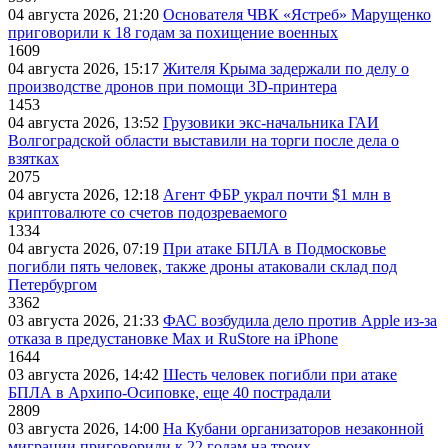
04 августа 2026, 21:20
Основателя ЧВК «Ястреб» Марущенко
приговорили к 18 годам за похищение военных
1609
04 августа 2026, 15:17
Жителя Крыма задержали по делу о
производстве дронов при помощи 3D‑принтера
1453
04 августа 2026, 13:52
Грузовики экс-начальника ГАИ
Волгоградской области выставили на торги после дела о
взятках
2075
04 августа 2026, 12:18
Агент ФБР украл почти $1 млн в
криптовалюте со счетов подозреваемого
1334
04 августа 2026, 07:19
При атаке БПЛА в Подмосковье
погибли пять человек, также дроны атаковали склад под
Петербургом
3362
03 августа 2026, 21:33
ФАС возбудила дело против Apple из-за
отказа в предустановке Max и RuStore на iPhone
1644
03 августа 2026, 14:42
Шесть человек погибли при атаке
БПЛА в Архипо-Осиповке, еще 40 пострадали
2809
03 августа 2026, 14:00
На Кубани организаторов незаконной
миграции приговорили к 22 годам на троих