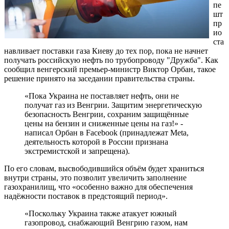
пе
шт
пр
ио
ста
навливает поставки газа Киеву до тех пор, пока не начнет
получать российскую нефть по трубопроводу "Дружба". Как
сообщил венгерский премьер-министр Виктор Орбан, такое
решение принято на заседании правительства страны.
«Пока Украина не поставляет нефть, они не
получат газ из Венгрии. Защитим энергетическую
безопасность Венгрии, сохраним защищённые
цены на бензин и сниженные цены на газ!» -
написал Орбан в Facebook (принадлежат Meta,
деятельность которой в России признана
экстремистской и запрещена).
По его словам, высвободившийся объём будет храниться
внутри страны, это позволит увеличить заполнение
газохранилищ, что «особенно важно для обеспечения
надёжности поставок в предстоящий период».
«Поскольку Украина также атакует южный
газопровод, снабжающий Венгрию газом, нам