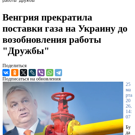
работы "Дружбы"
Венгрия прекратила
поставки газа на Украину до
возобновления работы
"Дружбы"
Поделиться
Подписаться на обновления
25
ма
рта
20
26,
14:
07
Бу
да