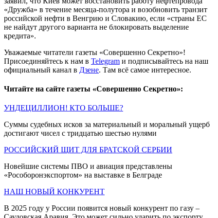
заявил, что Киев может восстановить работу нефтепровода
«Дружба» в течение месяца-полутора и возобновить транзит
российской нефти в Венгрию и Словакию, если «страны ЕС
не найдут другого варианта не блокировать выделение
кредита».
Уважаемые читатели газеты «Совершенно Секретно»!
Присоединяйтесь к нам в
Telegram
и подписывайтесь на наш
официальный канал в
Дзене
. Там всё самое интересное.
Читайте на сайте газеты «Совершенно Секретно»:
УНДЕЦИЛЛИОН! КТО БОЛЬШЕ?
Суммы судебных исков за материальный и моральный ущерб
достигают чисел с тридцатью шестью нулями
РОССИЙСКИЙ ЩИТ ДЛЯ БРАТСКОЙ СЕРБИИ
Новейшие системы ПВО и авиация представлены
«Рособоронэкспортом» на выставке в Белграде
НАШ НОВЫЙ КОНКУРЕНТ
В 2025 году у России появится новый конкурент по газу –
Саудовская Аравия. Это может сильно ударить по экспорту