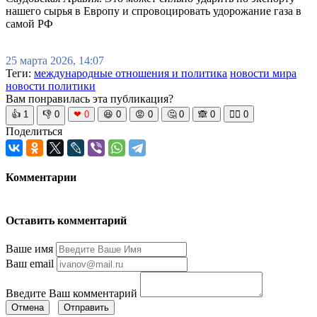
нашего сырья в Европу и спровоцировать удорожание газа в
самой РФ
25 марта 2026, 14:07
Теги:
международные отношения и политика
новости мира
новости политики
Вам понравилась эта публикация?
👍
1
👎
0
❤
0
😆
0
😡
0
🤔
0
🙈
0
🧘‍♀️
0
Поделиться
Комментарии
Оставить комментарий
Ваше имя
Ваш email
Введите Ваш комментарий
Отмена
Отправить