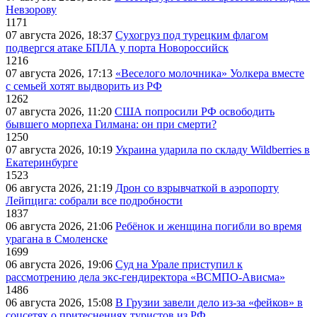
Невзорову
1171
07 августа 2026, 18:37
Сухогруз под турецким флагом
подвергся атаке БПЛА у порта Новороссийск
1216
07 августа 2026, 17:13
«Веселого молочника» Уолкера вместе
с семьей хотят выдворить из РФ
1262
07 августа 2026, 11:20
США попросили РФ освободить
бывшего морпеха Гилмана: он при смерти?
1250
07 августа 2026, 10:19
Украина ударила по складу Wildberries в
Екатеринбурге
1523
06 августа 2026, 21:19
Дрон со взрывчаткой в аэропорту
Лейпцига: собрали все подробности
1837
06 августа 2026, 21:06
Ребёнок и женщина погибли во время
урагана в Смоленске
1699
06 августа 2026, 19:06
Суд на Урале приступил к
рассмотрению дела экс-гендиректора «ВСМПО-Ависма»
1486
06 августа 2026, 15:08
В Грузии завели дело из-за «фейков» в
соцсетях о притеснениях туристов из РФ