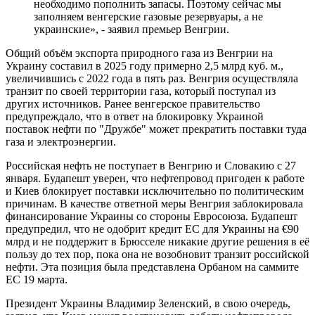
необходимо пополнить запасы. Поэтому сейчас мы
заполняем венгерские газовые резервуары, а не
украинские», - заявил премьер Венгрии.
Общий объём экспорта природного газа из Венгрии на
Украину составил в 2025 году примерно 2,5 млрд куб. м.,
увеличившись с 2022 года в пять раз. Венгрия осуществляла
транзит по своей территории газа, который поступал из
других источников. Ранее венгерское правительство
предупреждало, что в ответ на блокировку Украиной
поставок нефти по "Дружбе" может прекратить поставки туда
газа и электроэнергии.
Российская нефть не поступает в Венгрию и Словакию с 27
января. Будапешт уверен, что нефтепровод пригоден к работе
и Киев блокирует поставки исключительно по политическим
причинам. В качестве ответной меры Венгрия заблокировала
финансирование Украины со стороны Евросоюза. Будапешт
предупредил, что не одобрит кредит ЕС для Украины на €90
млрд и не поддержит в Брюсселе никакие другие решения в её
пользу до тех пор, пока она не возобновит транзит российской
нефти. Эта позиция была представлена Орбаном на саммите
ЕС 19 марта.
Президент Украины Владимир Зеленский, в свою очередь,