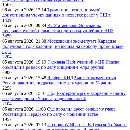
1567
06 августа 2026, 12:14
Трамп пригрозил тюрьмой
допустившим утечку данных о нехватке ракет у США
1439
06 августа 2026, 09:34
ВСУ атаковали Ярославль:
предварительной целью стал один из крупнейших НПЗ
5450
05 августа 2026, 21:38
Московский экс-депутат Харадизе
получила 4 года колонии, но вышла на свободу прямо в зале
суда
2204
05 августа 2026, 19:19
Экс-зама Набиуллиной в ЦБ Исаева
объявили в розыск по делу хищения 4 млрд рублей
2900
05 августа 2026, 15:48
Reuters: КНДР может разместить в
России ракетное подразделение для ударов по Украине
2258
05 августа 2026, 15:01
Под Екатеринбургом взорвали машину
создателя дрона «Упырь», водитель погиб
2104
05 августа 2026, 11:03
Суд продлил арест бывшему главе
Росавиации Нерадько по делу о мошенничестве
1957
05 августа 2026, 07:13
И снова Wildberries. В Тульской области
после атаки дронов горит сортировочный центр