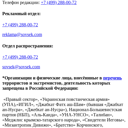
Телефон редакции:
+7 (499) 288-00-72
Рекламный отдел:
+7 (499) 288-00-72
reklama@sovsek.com
Отдел распространения:
+7 (499) 288-00-72
sovsek@sovsek.com
*Организации и физические лица, внесённные в
перечень
террористов и экстремистов, деятельность которых
запрещена в Российской Федерации:
«Правый сектор», «Украинская повстанческая армия»
(УПА),«ИГИЛ», «Джабхат Фатх аш-Шам» (бывшая «Джабхат
ан-Нусра», «Джебхат ан-Нусра»), Национал-Большевистская
партия (НБП), «Аль-Каида», «УНА-УНСО», «Талибан»,
«Меджлис крымско-татарского народа», «Свидетели Иеговы»,
«Мизантропик Дивижн», «Братство» Корчинского,