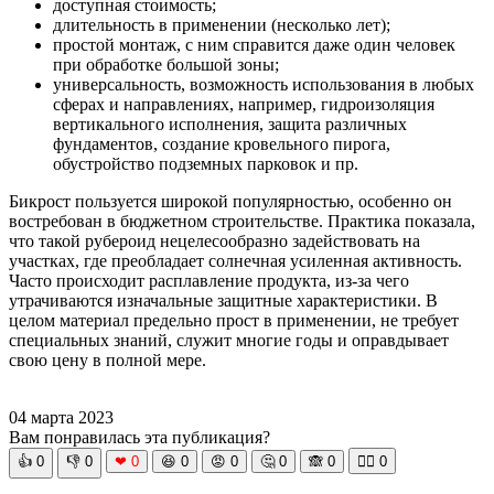
доступная стоимость;
длительность в применении (несколько лет);
простой монтаж, с ним справится даже один человек
при обработке большой зоны;
универсальность, возможность использования в любых
сферах и направлениях, например, гидроизоляция
вертикального исполнения, защита различных
фундаментов, создание кровельного пирога,
обустройство подземных парковок и пр.
Бикрост пользуется широкой популярностью, особенно он
востребован в бюджетном строительстве. Практика показала,
что такой рубероид нецелесообразно задействовать на
участках, где преобладает солнечная усиленная активность.
Часто происходит расплавление продукта, из-за чего
утрачиваются изначальные защитные характеристики. В
целом материал предельно прост в применении, не требует
специальных знаний, служит многие годы и оправдывает
свою цену в полной мере.
04 марта 2023
Вам понравилась эта публикация?
👍
0
👎
0
❤
0
😆
0
😡
0
🤔
0
🙈
0
🧘‍♀️
0