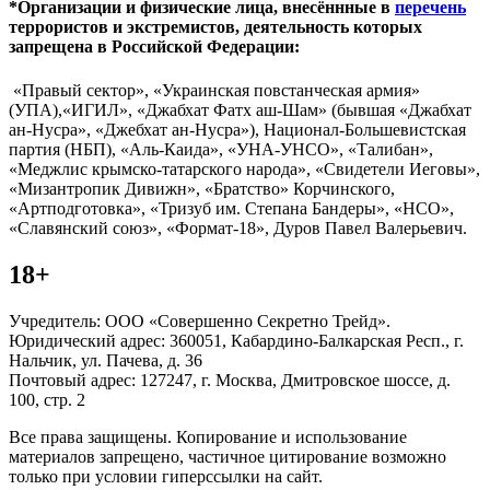
*Организации и физические лица, внесённные в
перечень
террористов и экстремистов, деятельность которых
запрещена в Российской Федерации:
«Правый сектор», «Украинская повстанческая армия»
(УПА),«ИГИЛ», «Джабхат Фатх аш-Шам» (бывшая «Джабхат
ан-Нусра», «Джебхат ан-Нусра»), Национал-Большевистская
партия (НБП), «Аль-Каида», «УНА-УНСО», «Талибан»,
«Меджлис крымско-татарского народа», «Свидетели Иеговы»,
«Мизантропик Дивижн», «Братство» Корчинского,
«Артподготовка», «Тризуб им. Степана Бандеры», «НСО»,
«Славянский союз», «Формат-18», Дуров Павел Валерьевич.
18+
Учредитель: ООО «Совершенно Секретно Трейд».
Юридический адрес: 360051, Кабардино-Балкарская Респ., г.
Нальчик, ул. Пачева, д. 36
Почтовый адрес: 127247, г. Москва, Дмитровское шоссе, д.
100, стр. 2
Все права защищены. Копирование и использование
материалов запрещено, частичное цитирование возможно
только при условии гиперссылки на сайт.