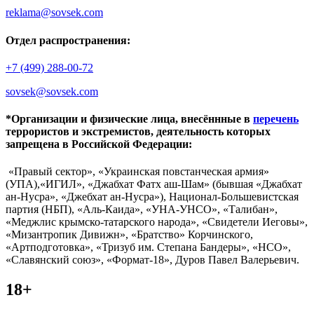
reklama@sovsek.com
Отдел распространения:
+7 (499) 288-00-72
sovsek@sovsek.com
*Организации и физические лица, внесённные в
перечень
террористов и экстремистов, деятельность которых
запрещена в Российской Федерации:
«Правый сектор», «Украинская повстанческая армия»
(УПА),«ИГИЛ», «Джабхат Фатх аш-Шам» (бывшая «Джабхат
ан-Нусра», «Джебхат ан-Нусра»), Национал-Большевистская
партия (НБП), «Аль-Каида», «УНА-УНСО», «Талибан»,
«Меджлис крымско-татарского народа», «Свидетели Иеговы»,
«Мизантропик Дивижн», «Братство» Корчинского,
«Артподготовка», «Тризуб им. Степана Бандеры», «НСО»,
«Славянский союз», «Формат-18», Дуров Павел Валерьевич.
18+