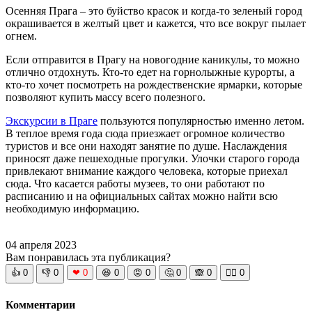
Осенняя Прага – это буйство красок и когда-то зеленый город
окрашивается в желтый цвет и кажется, что все вокруг пылает
огнем.
Если отправится в Прагу на новогодние каникулы, то можно
отлично отдохнуть. Кто-то едет на горнолыжные курорты, а
кто-то хочет посмотреть на рождественские ярмарки, которые
позволяют купить массу всего полезного.
Экскурсии в Праге
пользуются популярностью именно летом.
В теплое время года сюда приезжает огромное количество
туристов и все они находят занятие по душе. Наслаждения
приносят даже пешеходные прогулки. Улочки старого города
привлекают внимание каждого человека, которые приехал
сюда. Что касается работы музеев, то они работают по
расписанию и на официальных сайтах можно найти всю
необходимую информацию.
04 апреля 2023
Вам понравилась эта публикация?
👍
0
👎
0
❤
0
😆
0
😡
0
🤔
0
🙈
0
🧘‍♀️
0
Комментарии