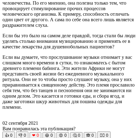
человечества. По его мнению, она полезна только тем, что
провоцирует стимулирование прочих процессов
человеческого организма. К примеру, способность отличать
один цвет от другого. А сама по себе она всего лишь является
раздражителем слуха.
Если бы это было на самом деле правдой, тогда стали бы люди
уделять столько внимания музицированию и применять ее в
качестве лекарства для душевнобольных пациентов?
Если вы думаете, что прослушивание музыки отнимает у вас
слишком много времени в сутки, то ознакомьтесь с бытом
древнего племени бабинга. Эти жители Африки не могут
представить своей жизни без ежедневного музыкального
ритуала. Они не то чтобы просто слушают музыку, она у них
приравнивается к священному действу. Это племя прославило
себя тем, что без танцев и песнопения они не занимаются ни
одним делом. Это касается и готовки еды, и сбора ягод, и
даже заготовки шкур животных для пошива одежды для
племени.
02 сентября 2021
Вам понравилась эта публикация?
👍
0
👎
0
❤
0
😆
0
😡
0
🤔
0
🙈
0
🧘‍♀️
0