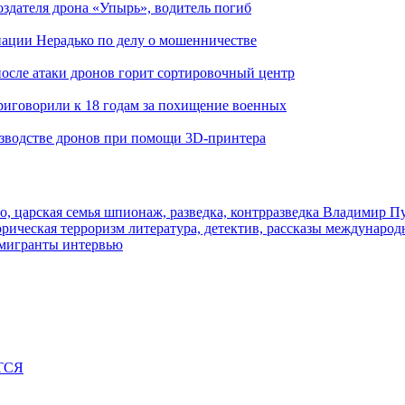
здателя дрона «Упырь», водитель погиб
иации Нерадько по делу о мошенничестве
 после атаки дронов горит сортировочный центр
иговорили к 18 годам за похищение военных
изводстве дронов при помощи 3D‑принтера
о, царская семья
шпионаж, разведка, контрразведка
Владимир П
торическая
терроризм
литература, детектив, рассказы
международ
 мигранты
интервью
ТСЯ