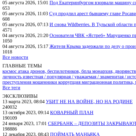
05 августа 2026, 15:01
Под Екатеринбургом взорвали машину со
653
05 августа 2026, 11:03
Суд продлил арест бывшему главе Росав
608
05 августа 2026, 07:13
И снова Wildberries. В Тульской области
4571
04 августа 2026, 21:20
Основателя ЧВК «Ястреб» Марущенко пр
1050
04 августа 2026, 15:17
Жителя Крыма задержали по делу о про
1018
Все новости
ГЛАВНЫЕ ТЕМЫ
космос
атака дронов, беспилотников, бпла
монархия, дворянств
личность известная / популярная / уважаемая / знаменитая / ис
преступления
мошенники
коррупция
миграционная политика,
Все теги
ЭКСКЛЮЗИВЫ
13 марта 2023, 08:04
УБИТ НЕ НА ВОЙНЕ, НО НА РОДИНЕ
240032
13 октября 2023, 09:14
КОВАРНЫЙ ПЛАН
190109
24 января 2023, 17:01
СБЕРБАНК – ДЕПОЗИТЫ ЗАКРЫВАЮ
198886
12 декабря 2023, 08:43
ПОЙМАТЬ МАНЬЯКА