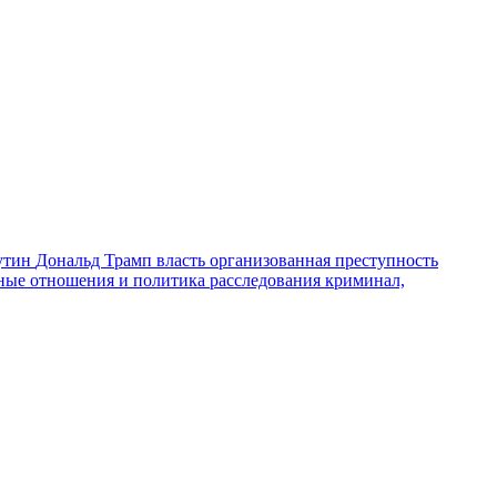
утин
Дональд Трамп
власть
организованная преступность
ные отношения и политика
расследования
криминал,