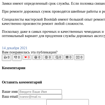
Замки имеют определенный срок службы. Если поломка связана
При ремонте дорожных сумок проводятся швейные работы и рем
Специалисты мастерской Bootslab имеют большой опыт ремон
качественно произвести ремонт любой сложности.
Поскольку даже в самых прочных и качественных чемоданах и с
оптимальный вариант для продления службы дорожных аксесс
14 декабря 2021
Вам понравилась эта публикация?
👍
0
👎
0
❤
0
😆
0
😡
0
🤔
0
🙈
0
🧘‍♀️
0
Комментарии
Оставить комментарий
Ваше имя
Ваш email