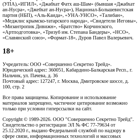
(УПА),«ИГИЛ», «Джабхат Фатх аш-Шам» (бывшая «Джабхат
ан-Нусра», «Джебхат ан-Нусра»), Национал-Большевистская
партия (НБП), «Аль-Каида», «УНА-УНСО», «Талибан»,
«Меджлис крымско-татарского народа», «Свидетели Иеговы»,
«Мизантропик Дивижн», «Братство» Корчинского,
«Артподготовка», «Тризуб им. Степана Бандеры», «НСО»,
«Славянский союз», «Формат-18», Дуров Павел Валерьевич.
18+
Учредитель: ООО «Совершенно Секретно Трейд».
Юридический адрес: 360051, Кабардино-Балкарская Респ., г.
Нальчик, ул. Пачева, д. 36
Почтовый адрес: 127247, г. Москва, Дмитровское шоссе, д.
100, стр. 2
Все права защищены. Копирование и использование
материалов запрещено, частичное цитирование возможно
только при условии гиперссылки на сайт.
Copyright © 1989-2026. ООО "Совершенно Секретно Трейд".
Свидетельство о регистрации ЭЛ № ФС 77-79634 от
25.12.2020 г., выдано Федеральной службой по надзору в
сфере связи, информационных технологий и массовых