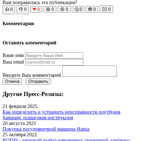
Вам понравилась эта публикация?
👍
0
👎
0
❤
0
😆
0
😡
0
🤔
0
🙈
0
🧘‍♀️
0
Комментарии
Оставить комментарий
Ваше имя
Ваш email
Введите Ваш комментарий
Отмена
Отправить
Другие Пресс-Релизы:
21 февраля 2025
Как определить и устранить неисправности ноутбуков
Samsung: пошаговая инструкция
20 августа 2021
Покупка посудомоечной машины Hansa
25 октября 2022
RODIS - широкий выбор ювелирных украшений элитного