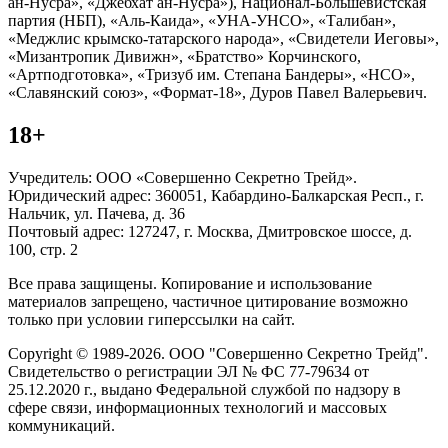
ан-Нусра», «Джебхат ан-Нусра»), Национал-Большевистская
партия (НБП), «Аль-Каида», «УНА-УНСО», «Талибан»,
«Меджлис крымско-татарского народа», «Свидетели Иеговы»,
«Мизантропик Дивижн», «Братство» Корчинского,
«Артподготовка», «Тризуб им. Степана Бандеры», «НСО»,
«Славянский союз», «Формат-18», Дуров Павел Валерьевич.
18+
Учредитель: ООО «Совершенно Секретно Трейд».
Юридический адрес: 360051, Кабардино-Балкарская Респ., г.
Нальчик, ул. Пачева, д. 36
Почтовый адрес: 127247, г. Москва, Дмитровское шоссе, д.
100, стр. 2
Все права защищены. Копирование и использование
материалов запрещено, частичное цитирование возможно
только при условии гиперссылки на сайт.
Copyright © 1989-2026. ООО "Совершенно Секретно Трейд".
Свидетельство о регистрации ЭЛ № ФС 77-79634 от
25.12.2020 г., выдано Федеральной службой по надзору в
сфере связи, информационных технологий и массовых
коммуникаций.