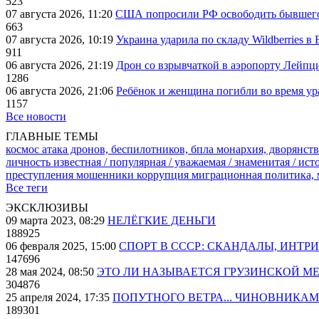
523
07 августа 2026, 11:20
США попросили РФ освободить бывшего 
663
07 августа 2026, 10:19
Украина ударила по складу Wildberries в
911
06 августа 2026, 21:19
Дрон со взрывчаткой в аэропорту Лейпци
1286
06 августа 2026, 21:06
Ребёнок и женщина погибли во время ур
1157
Все новости
ГЛАВНЫЕ ТЕМЫ
космос
атака дронов, беспилотников, бпла
монархия, дворянств
личность известная / популярная / уважаемая / знаменитая / ис
преступления
мошенники
коррупция
миграционная политика,
Все теги
ЭКСКЛЮЗИВЫ
09 марта 2023, 08:29
НЕЛЁГКИЕ ДЕНЬГИ
188925
06 февраля 2025, 15:00
СПОРТ В СССР: СКАНДАЛЫ, ИНТР
147696
28 мая 2024, 08:50
ЭТО ЛИ НАЗЫВАЕТСЯ ГРУЗИНСКОЙ М
304876
25 апреля 2024, 17:35
ПОПУТНОГО ВЕТРА... ЧИНОВНИКАМ
189301