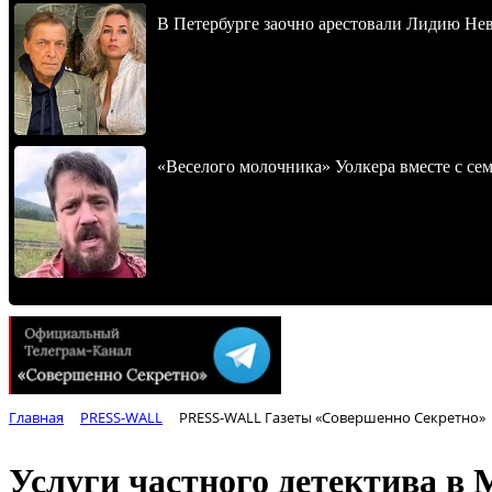
В Петербурге заочно арестовали Лидию Не
«Веселого молочника» Уолкера вместе с се
Главная
PRESS-WALL
PRESS-WALL Газеты «Совершенно Секретно»
Услуги частного детектива в 