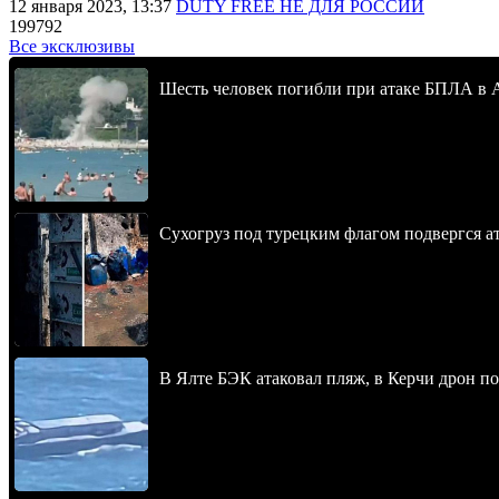
12 января 2023, 13:37
DUTY FREE НЕ ДЛЯ РОССИИ
199792
Все эксклюзивы
Шесть человек погибли при атаке БПЛА в 
Сухогруз под турецким флагом подвергся 
В Ялте БЭК атаковал пляж, в Керчи дрон п