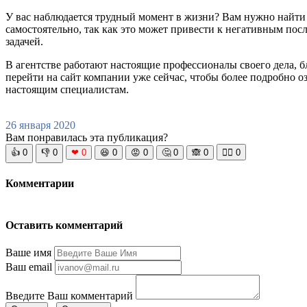
У вас наблюдается трудный момент в жизни? Вам нужно найти 
самостоятельно, так как это может привести к негативным пос
задачей.
В агентстве работают настоящие профессионалы своего дела, б
перейти на сайт компании уже сейчас, чтобы более подробно о
настоящим специалистам.
26 января 2020
Вам понравилась эта публикация?
👍
0
👎
0
❤
0
😆
0
😡
0
🤔
0
🙈
0
🧘‍♀️
0
Комментарии
Оставить комментарий
Ваше имя
Ваш email
Введите Ваш комментарий