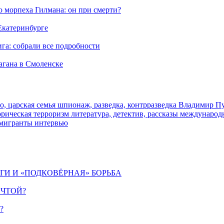
морпеха Гилмана: он при смерти?
 Екатеринбурге
га: собрали все подробности
агана в Смоленске
о, царская семья
шпионаж, разведка, контрразведка
Владимир П
торическая
терроризм
литература, детектив, рассказы
международ
 мигранты
интервью
ИГИ И «ПОДКОВЁРНАЯ» БОРЬБА
ЕЧТОЙ?
?