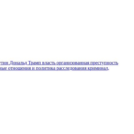
утин
Дональд Трамп
власть
организованная преступность
ные отношения и политика
расследования
криминал,