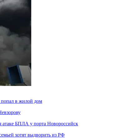
 попал в жилой дом
Невзорову
я атаке БПЛА у порта Новороссийск
семьей хотят выдворить из РФ