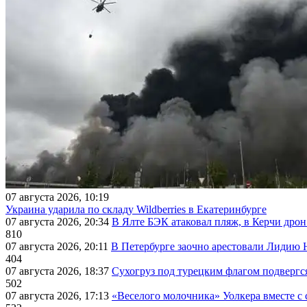
07 августа 2026, 10:19
Украина ударила по складу Wildberries в Екатеринбурге
07 августа 2026, 20:34
В Ялте БЭК атаковал пляж, в Керчи дрон
810
07 августа 2026, 20:11
В Петербурге заочно арестовали Лидию 
404
07 августа 2026, 18:37
Сухогруз под турецким флагом подвергс
502
07 августа 2026, 17:13
«Веселого молочника» Уолкера вместе с 