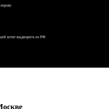
взорову
мьей хотят выдворить из РФ
Москве