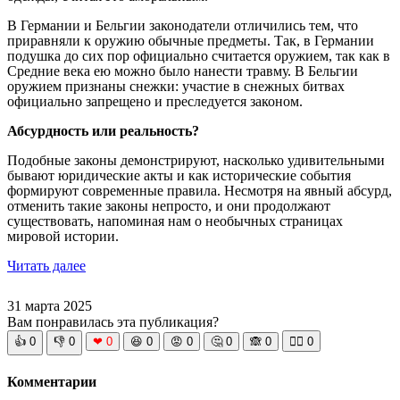
В Германии и Бельгии законодатели отличились тем, что
приравняли к оружию обычные предметы. Так, в Германии
подушка до сих пор официально считается оружием, так как в
Средние века ею можно было нанести травму. В Бельгии
оружием признаны снежки: участие в снежных битвах
официально запрещено и преследуется законом.
Абсурдность или реальность?
Подобные законы демонстрируют, насколько удивительными
бывают юридические акты и как исторические события
формируют современные правила. Несмотря на явный абсурд,
отменить такие законы непросто, и они продолжают
существовать, напоминая нам о необычных страницах
мировой истории.
Читать далее
31 марта 2025
Вам понравилась эта публикация?
👍
0
👎
0
❤
0
😆
0
😡
0
🤔
0
🙈
0
🧘‍♀️
0
Комментарии