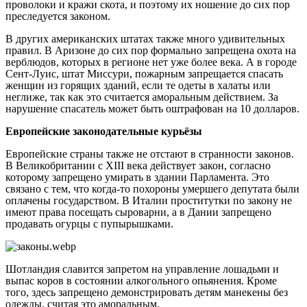
проволоки и кражи скота, и поэтому их ношение до сих пор
преследуется законом.
В других американских штатах также много удивительных
правил. В Аризоне до сих пор формально запрещена охота на
верблюдов, которых в регионе нет уже более века. А в городе
Сент-Луис, штат Миссури, пожарным запрещается спасать
женщин из горящих зданий, если те одеты в халаты или
неглиже, так как это считается аморальным действием. За
нарушение спасатель может быть оштрафован на 10 долларов.
Европейские законодательные курьёзы
Европейские страны также не отстают в странности законов.
В Великобритании с XIII века действует закон, согласно
которому запрещено умирать в здании Парламента. Это
связано с тем, что когда-то похороны умершего депутата были
оплачены государством. В Италии проститутки по закону не
имеют права посещать сыроварни, а в Дании запрещено
продавать огурцы с пупырышками.
Шотландия славится запретом на управление лошадьми и
выпас коров в состоянии алкогольного опьянения. Кроме
того, здесь запрещено демонстрировать детям манекены без
одежды, считая это аморальным.