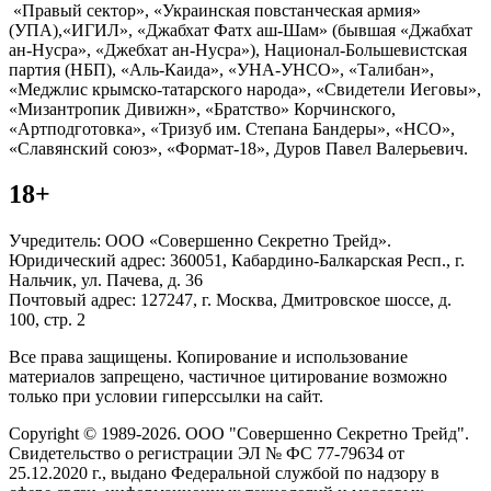
«Правый сектор», «Украинская повстанческая армия»
(УПА),«ИГИЛ», «Джабхат Фатх аш-Шам» (бывшая «Джабхат
ан-Нусра», «Джебхат ан-Нусра»), Национал-Большевистская
партия (НБП), «Аль-Каида», «УНА-УНСО», «Талибан»,
«Меджлис крымско-татарского народа», «Свидетели Иеговы»,
«Мизантропик Дивижн», «Братство» Корчинского,
«Артподготовка», «Тризуб им. Степана Бандеры», «НСО»,
«Славянский союз», «Формат-18», Дуров Павел Валерьевич.
18+
Учредитель: ООО «Совершенно Секретно Трейд».
Юридический адрес: 360051, Кабардино-Балкарская Респ., г.
Нальчик, ул. Пачева, д. 36
Почтовый адрес: 127247, г. Москва, Дмитровское шоссе, д.
100, стр. 2
Все права защищены. Копирование и использование
материалов запрещено, частичное цитирование возможно
только при условии гиперссылки на сайт.
Copyright © 1989-2026. ООО "Совершенно Секретно Трейд".
Свидетельство о регистрации ЭЛ № ФС 77-79634 от
25.12.2020 г., выдано Федеральной службой по надзору в