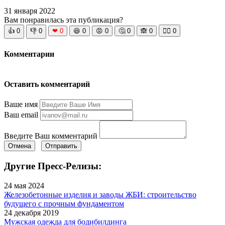
31 января 2022
Вам понравилась эта публикация?
👍
0
👎
0
❤
0
😆
0
😡
0
🤔
0
🙈
0
🧘‍♀️
0
Комментарии
Оставить комментарий
Ваше имя
Ваш email
Введите Ваш комментарий
Отмена
Отправить
Другие Пресс-Релизы:
24 мая 2024
Железобетонные изделия и заводы ЖБИ: строительство
будущего с прочным фундаментом
24 декабря 2019
Мужская одежда для бодибилдинга