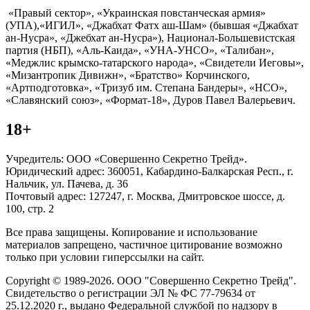
«Правый сектор», «Украинская повстанческая армия»
(УПА),«ИГИЛ», «Джабхат Фатх аш-Шам» (бывшая «Джабхат
ан-Нусра», «Джебхат ан-Нусра»), Национал-Большевистская
партия (НБП), «Аль-Каида», «УНА-УНСО», «Талибан»,
«Меджлис крымско-татарского народа», «Свидетели Иеговы»,
«Мизантропик Дивижн», «Братство» Корчинского,
«Артподготовка», «Тризуб им. Степана Бандеры», «НСО»,
«Славянский союз», «Формат-18», Дуров Павел Валерьевич.
18+
Учредитель: ООО «Совершенно Секретно Трейд».
Юридический адрес: 360051, Кабардино-Балкарская Респ., г.
Нальчик, ул. Пачева, д. 36
Почтовый адрес: 127247, г. Москва, Дмитровское шоссе, д.
100, стр. 2
Все права защищены. Копирование и использование
материалов запрещено, частичное цитирование возможно
только при условии гиперссылки на сайт.
Copyright © 1989-2026. ООО "Совершенно Секретно Трейд".
Свидетельство о регистрации ЭЛ № ФС 77-79634 от
25.12.2020 г., выдано Федеральной службой по надзору в