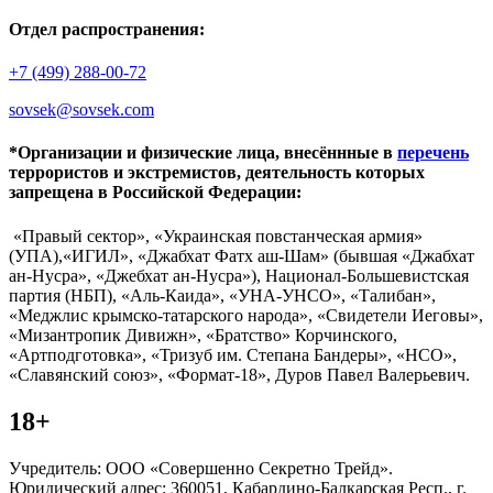
Отдел распространения:
+7 (499) 288-00-72
sovsek@sovsek.com
*Организации и физические лица, внесённные в
перечень
террористов и экстремистов, деятельность которых
запрещена в Российской Федерации:
«Правый сектор», «Украинская повстанческая армия»
(УПА),«ИГИЛ», «Джабхат Фатх аш-Шам» (бывшая «Джабхат
ан-Нусра», «Джебхат ан-Нусра»), Национал-Большевистская
партия (НБП), «Аль-Каида», «УНА-УНСО», «Талибан»,
«Меджлис крымско-татарского народа», «Свидетели Иеговы»,
«Мизантропик Дивижн», «Братство» Корчинского,
«Артподготовка», «Тризуб им. Степана Бандеры», «НСО»,
«Славянский союз», «Формат-18», Дуров Павел Валерьевич.
18+
Учредитель: ООО «Совершенно Секретно Трейд».
Юридический адрес: 360051, Кабардино-Балкарская Респ., г.