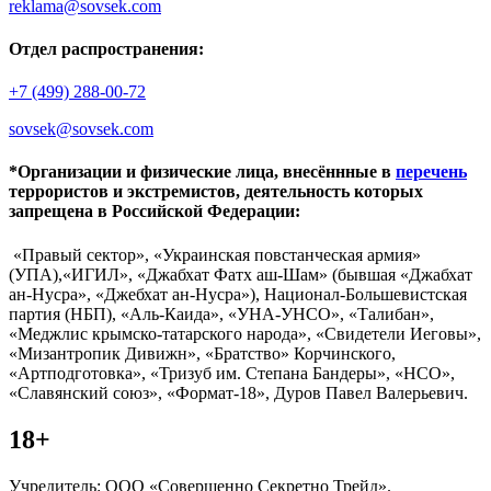
reklama@sovsek.com
Отдел распространения:
+7 (499) 288-00-72
sovsek@sovsek.com
*Организации и физические лица, внесённные в
перечень
террористов и экстремистов, деятельность которых
запрещена в Российской Федерации:
«Правый сектор», «Украинская повстанческая армия»
(УПА),«ИГИЛ», «Джабхат Фатх аш-Шам» (бывшая «Джабхат
ан-Нусра», «Джебхат ан-Нусра»), Национал-Большевистская
партия (НБП), «Аль-Каида», «УНА-УНСО», «Талибан»,
«Меджлис крымско-татарского народа», «Свидетели Иеговы»,
«Мизантропик Дивижн», «Братство» Корчинского,
«Артподготовка», «Тризуб им. Степана Бандеры», «НСО»,
«Славянский союз», «Формат-18», Дуров Павел Валерьевич.
18+
Учредитель: ООО «Совершенно Секретно Трейд».