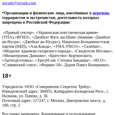
sovsek@sovsek.com
*Организации и физические лица, внесённные в
перечень
террористов и экстремистов, деятельность которых
запрещена в Российской Федерации:
«Правый сектор», «Украинская повстанческая армия»
(УПА),«ИГИЛ», «Джабхат Фатх аш-Шам» (бывшая «Джабхат
ан-Нусра», «Джебхат ан-Нусра»), Национал-Большевистская
партия (НБП), «Аль-Каида», «УНА-УНСО», «Талибан»,
«Меджлис крымско-татарского народа», «Свидетели Иеговы»,
«Мизантропик Дивижн», «Братство» Корчинского,
«Артподготовка», «Тризуб им. Степана Бандеры», «НСО»,
«Славянский союз», «Формат-18», Дуров Павел Валерьевич.
18+
Учредитель: ООО «Совершенно Секретно Трейд».
Юридический адрес: 360051, Кабардино-Балкарская Респ., г.
Нальчик, ул. Пачева, д. 36
Почтовый адрес: 127247, г. Москва, Дмитровское шоссе, д.
100, стр. 2
Все права защищены. Копирование и использование