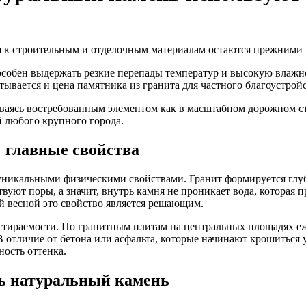
я к строительным и отделочным материалам остаются прежними 
особен выдержать резкие перепады температур и высокую влажно
ывается и цена памятника из гранита для частного благоустройс
ваясь востребованным элементом как в масштабном дорожном стр
й любого крупного города.
 главные свойства
уникальными физическими свойствами. Гранит формируется глубо
вуют поры, а значит, внутрь камня не проникает вода, которая 
й весной это свойство является решающим.
тираемости. По гранитным плитам на центральных площадях еж
 В отличие от бетона или асфальта, которые начинают крошиться 
ность оттенка.
ть натуральный камень