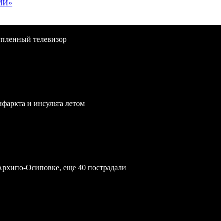
МИ»
упленный телевизор
нфаркта и инсульта летом
Архипо-Осиповке, еще 40 пострадали