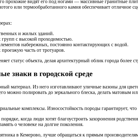
его прохожие видят его под ногами — массивные гранитные пли
отого или термообработанного камня обеспечивает отличное сц
ерах:
твенных и жилых зданий.
 групп с высокой проходимостью.
элементов набережных, постоянно контактирующих с водой.
проезжую часть от тротуаров.
яет статус объекта, делая архитектурный облик города более с
е знаки в городской среде
урный материал. Из него изготавливают уличные вазоны для цве
 его можно полировать до зеркального блеска, делать матовым 
риальные комплексы. Износостойкость породы гарантирует, что 
порядке, когда люди хотят благоустроить захоронения родственн
амять о человеке на долгие поколения.
мятника в Кемерово, лучше обращаться к прямым производителя