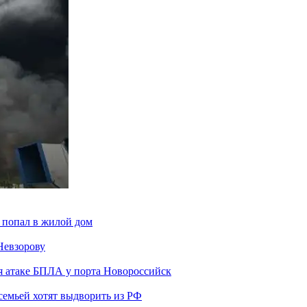
 попал в жилой дом
Невзорову
я атаке БПЛА у порта Новороссийск
семьей хотят выдворить из РФ