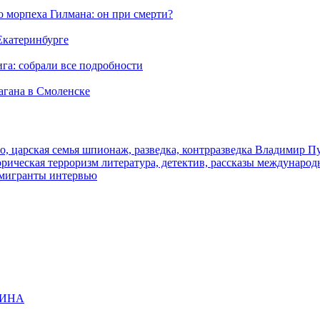
морпеха Гилмана: он при смерти?
 Екатеринбурге
га: собрали все подробности
агана в Смоленске
о, царская семья
шпионаж, разведка, контрразведка
Владимир П
торическая
терроризм
литература, детектив, рассказы
международ
 мигранты
интервью
ЩИНА