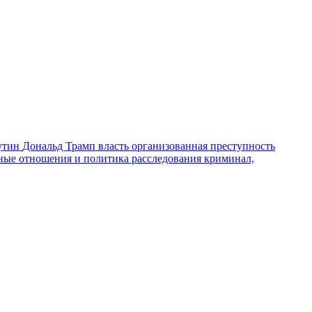
утин
Дональд Трамп
власть
организованная преступность
ные отношения и политика
расследования
криминал,