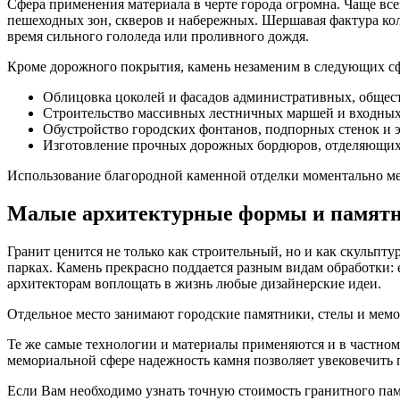
Сфера применения материала в черте города огромна. Чаще вс
пешеходных зон, скверов и набережных. Шершавая фактура кол
время сильного гололеда или проливного дождя.
Кроме дорожного покрытия, камень незаменим в следующих сф
Облицовка цоколей и фасадов административных, общес
Строительство массивных лестничных маршей и входных
Обустройство городских фонтанов, подпорных стенок и 
Изготовление прочных дорожных бордюров, отделяющих 
Использование благородной каменной отделки моментально мен
Малые архитектурные формы и памятны
Гранит ценится не только как строительный, но и как скульпт
парках. Камень прекрасно поддается разным видам обработки:
архитекторам воплощать в жизнь любые дизайнерские идеи.
Отдельное место занимают городские памятники, стелы и мемо
Те же самые технологии и материалы применяются и в частном 
мемориальной сфере надежность камня позволяет увековечить п
Если Вам необходимо узнать точную стоимость гранитного па