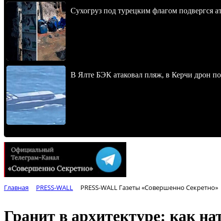
Сухогруз под турецким флагом подвергся 
В Ялте БЭК атаковал пляж, в Керчи дрон п
Главная
PRESS-WALL
PRESS-WALL Газеты «Совершенно Секретно»
Гранит в архитектуре: как на