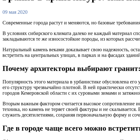
09 мая 2020
Современные города растут и меняются, но базовые требовани
В условиях сибирского климата далеко не каждый материал сп
закладываются те же износостойкие породы, из которых рассчит
Натуральный камень веками доказывает свою надежность, оста
встретить на центральных улицах, в парках и на фасадах здани
Почему архитекторы выбирают гранит:
Популярность этого материала в урбанистике обусловлена его 
его структуру чрезвычайно плотной. В ней практически отсутст
городов Кемеровской области с их суровыми зимами и затяжно
Вторым важным фактором считается высокое сопротивление ис
техника, но камень не теряет своей фактуры и не скалывается.
служить десятилетиями, сохраняя первоначальную форму и соч
Где в городе чаще всего можно встрети