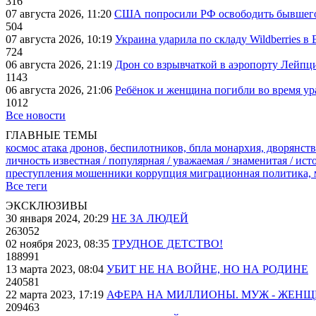
316
07 августа 2026, 11:20
США попросили РФ освободить бывшего 
504
07 августа 2026, 10:19
Украина ударила по складу Wildberries в
724
06 августа 2026, 21:19
Дрон со взрывчаткой в аэропорту Лейпци
1143
06 августа 2026, 21:06
Ребёнок и женщина погибли во время ур
1012
Все новости
ГЛАВНЫЕ ТЕМЫ
космос
атака дронов, беспилотников, бпла
монархия, дворянств
личность известная / популярная / уважаемая / знаменитая / ис
преступления
мошенники
коррупция
миграционная политика,
Все теги
ЭКСКЛЮЗИВЫ
30 января 2024, 20:29
НЕ ЗА ЛЮДЕЙ
263052
02 ноября 2023, 08:35
ТРУДНОЕ ДЕТСТВО!
188991
13 марта 2023, 08:04
УБИТ НЕ НА ВОЙНЕ, НО НА РОДИНЕ
240581
22 марта 2023, 17:19
АФЕРА НА МИЛЛИОНЫ. МУЖ - ЖЕН
209463