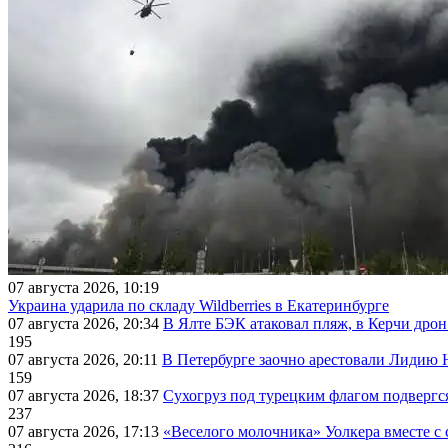
07 августа 2026, 10:19
Украина ударила по складу Wildberries в Екатеринбурге
07 августа 2026, 20:34
В Ялте БЭК атаковал пляж, в Керчи дрон
195
07 августа 2026, 20:11
В Петербурге заочно арестовали Лидию 
159
07 августа 2026, 18:37
Сухогруз под турецким флагом подвергс
237
07 августа 2026, 17:13
«Веселого молочника» Уолкера вместе с 