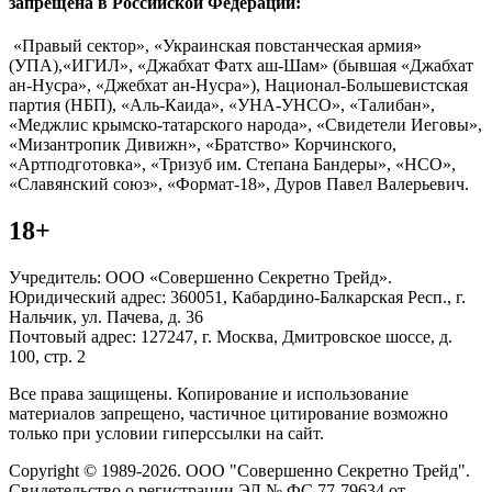
запрещена в Российской Федерации:
«Правый сектор», «Украинская повстанческая армия»
(УПА),«ИГИЛ», «Джабхат Фатх аш-Шам» (бывшая «Джабхат
ан-Нусра», «Джебхат ан-Нусра»), Национал-Большевистская
партия (НБП), «Аль-Каида», «УНА-УНСО», «Талибан»,
«Меджлис крымско-татарского народа», «Свидетели Иеговы»,
«Мизантропик Дивижн», «Братство» Корчинского,
«Артподготовка», «Тризуб им. Степана Бандеры», «НСО»,
«Славянский союз», «Формат-18», Дуров Павел Валерьевич.
18+
Учредитель: ООО «Совершенно Секретно Трейд».
Юридический адрес: 360051, Кабардино-Балкарская Респ., г.
Нальчик, ул. Пачева, д. 36
Почтовый адрес: 127247, г. Москва, Дмитровское шоссе, д.
100, стр. 2
Все права защищены. Копирование и использование
материалов запрещено, частичное цитирование возможно
только при условии гиперссылки на сайт.
Copyright © 1989-2026. ООО "Совершенно Секретно Трейд".
Свидетельство о регистрации ЭЛ № ФС 77-79634 от