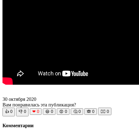
30 октября 2020
Вам понравилась эта публикация?
👍
0
👎
0
❤
0
😆
0
😡
0
🤔
0
🙈
0
🧘‍♀️
0
Комментарии