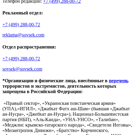
Телефон редакции:
+7 (499) 288-00-72
Рекламный отдел:
+7 (499) 288-00-72
reklama@sovsek.com
Отдел распространения:
+7 (499) 288-00-72
sovsek@sovsek.com
*Организации и физические лица, внесённные в
перечень
террористов и экстремистов, деятельность которых
запрещена в Российской Федерации:
«Правый сектор», «Украинская повстанческая армия»
(УПА),«ИГИЛ», «Джабхат Фатх аш-Шам» (бывшая «Джабхат
ан-Нусра», «Джебхат ан-Нусра»), Национал-Большевистская
партия (НБП), «Аль-Каида», «УНА-УНСО», «Талибан»,
«Меджлис крымско-татарского народа», «Свидетели Иеговы»,
«Мизантропик Дивижн», «Братство» Корчинского,