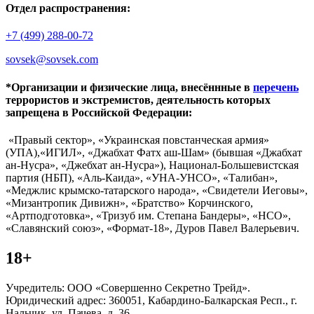
Отдел распространения:
+7 (499) 288-00-72
sovsek@sovsek.com
*Организации и физические лица, внесённные в
перечень
террористов и экстремистов, деятельность которых
запрещена в Российской Федерации:
«Правый сектор», «Украинская повстанческая армия»
(УПА),«ИГИЛ», «Джабхат Фатх аш-Шам» (бывшая «Джабхат
ан-Нусра», «Джебхат ан-Нусра»), Национал-Большевистская
партия (НБП), «Аль-Каида», «УНА-УНСО», «Талибан»,
«Меджлис крымско-татарского народа», «Свидетели Иеговы»,
«Мизантропик Дивижн», «Братство» Корчинского,
«Артподготовка», «Тризуб им. Степана Бандеры», «НСО»,
«Славянский союз», «Формат-18», Дуров Павел Валерьевич.
18+
Учредитель: ООО «Совершенно Секретно Трейд».
Юридический адрес: 360051, Кабардино-Балкарская Респ., г.
Нальчик, ул. Пачева, д. 36