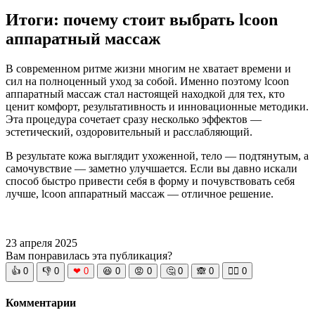
Итоги: почему стоит выбрать lcoon
аппаратный массаж
В современном ритме жизни многим не хватает времени и
сил на полноценный уход за собой. Именно поэтому lcoon
аппаратный массаж стал настоящей находкой для тех, кто
ценит комфорт, результативность и инновационные методики.
Эта процедура сочетает сразу несколько эффектов —
эстетический, оздоровительный и расслабляющий.
В результате кожа выглядит ухоженной, тело — подтянутым, а
самочувствие — заметно улучшается. Если вы давно искали
способ быстро привести себя в форму и почувствовать себя
лучше, lcoon аппаратный массаж — отличное решение.
23 апреля 2025
Вам понравилась эта публикация?
👍
0
👎
0
❤
0
😆
0
😡
0
🤔
0
🙈
0
🧘‍♀️
0
Комментарии