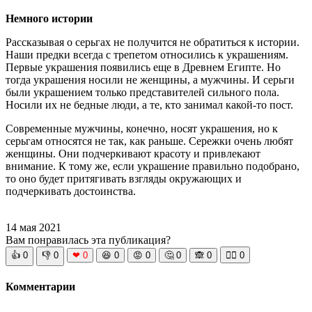
Немного истории
Рассказывая о серьгах не получится не обратиться к истории.
Наши предки всегда с трепетом относились к украшениям.
Первые украшения появились еще в Древнем Египте. Но
тогда украшения носили не женщины, а мужчины. И серьги
были украшением только представителей сильного пола.
Носили их не бедные люди, а те, кто занимал какой-то пост.
Современные мужчины, конечно, носят украшения, но к
серьгам относятся не так, как раньше. Сережки очень любят
женщины. Они подчеркивают красоту и привлекают
внимание. К тому же, если украшение правильно подобрано,
то оно будет притягивать взгляды окружающих и
подчеркивать достоинства.
14 мая 2021
Вам понравилась эта публикация?
👍
0
👎
0
❤
0
😆
0
😡
0
🤔
0
🙈
0
🧘‍♀️
0
Комментарии