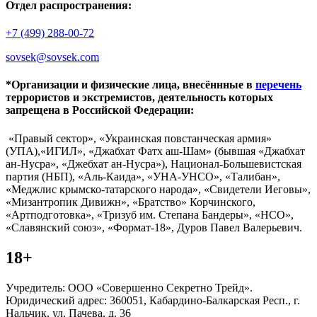
Отдел распространения:
+7 (499) 288-00-72
sovsek@sovsek.com
*Организации и физические лица, внесённные в
перечень
террористов и экстремистов, деятельность которых
запрещена в Российской Федерации:
«Правый сектор», «Украинская повстанческая армия»
(УПА),«ИГИЛ», «Джабхат Фатх аш-Шам» (бывшая «Джабхат
ан-Нусра», «Джебхат ан-Нусра»), Национал-Большевистская
партия (НБП), «Аль-Каида», «УНА-УНСО», «Талибан»,
«Меджлис крымско-татарского народа», «Свидетели Иеговы»,
«Мизантропик Дивижн», «Братство» Корчинского,
«Артподготовка», «Тризуб им. Степана Бандеры», «НСО»,
«Славянский союз», «Формат-18», Дуров Павел Валерьевич.
18+
Учредитель: ООО «Совершенно Секретно Трейд».
Юридический адрес: 360051, Кабардино-Балкарская Респ., г.
Нальчик, ул. Пачева, д. 36