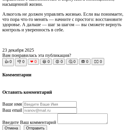
насыщенной жизни.
Алкоголь не должен управлять жизнью. Если вы понимаете,
что пора что-то менять — начните с простого: восстановите
здоровье. А дальше — шаг за шагом — вы сможете вернуть
контроль и уверенность в себе.
23 декабря 2025
Вам понравилась эта публикация?
👍
0
👎
0
❤
0
😆
0
😡
0
🤔
0
🙈
0
🧘‍♀️
0
Комментарии
Оставить комментарий
Ваше имя
Ваш email
Введите Ваш комментарий
Отмена
Отправить