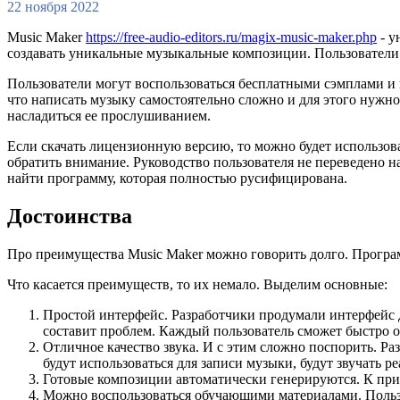
22 ноября 2022
Music Maker
https://free-audio-editors.ru/magix-music-maker.php
- у
создавать уникальные музыкальные композиции. Пользователи м
Пользователи могут воспользоваться бесплатными сэмплами и н
что написать музыку самостоятельно сложно и для этого нуж
насладиться ее прослушиванием.
Если скачать лицензионную версию, то можно будет использов
обратить внимание. Руководство пользователя не переведено н
найти программу, которая полностью русифицирована.
Достоинства
Про преимущества Music Maker можно говорить долго. Програм
Что касается преимуществ, то их немало. Выделим основные:
Простой интерфейс. Разработчики продумали интерфейс д
составит проблем. Каждый пользователь сможет быстро о
Отличное качество звука. И с этим сложно поспорить. Р
будут использоваться для записи музыки, будут звучать
Готовые композиции автоматически генерируются. К при
Можно воспользоваться обучающими материалами. Пользов