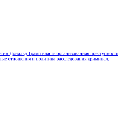
утин
Дональд Трамп
власть
организованная преступность
ные отношения и политика
расследования
криминал,