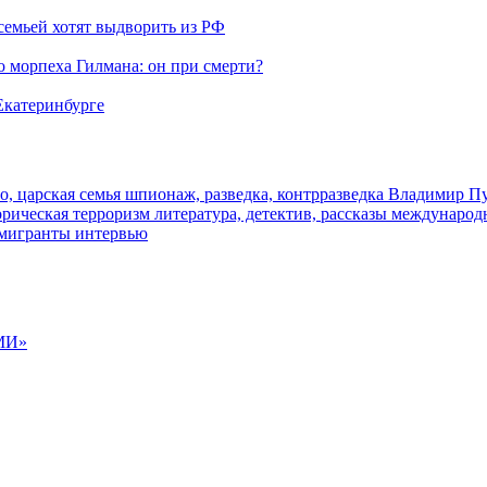
семьей хотят выдворить из РФ
морпеха Гилмана: он при смерти?
 Екатеринбурге
о, царская семья
шпионаж, разведка, контрразведка
Владимир П
торическая
терроризм
литература, детектив, рассказы
международ
 мигранты
интервью
МИ»