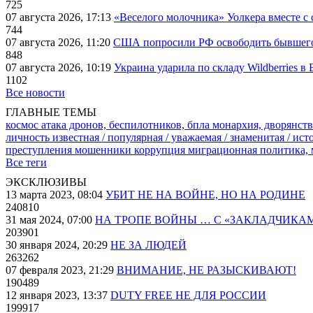
725
07 августа 2026, 17:13
«Веселого молочника» Уолкера вместе с 
744
07 августа 2026, 11:20
США попросили РФ освободить бывшего 
848
07 августа 2026, 10:19
Украина ударила по складу Wildberries в
1102
Все новости
ГЛАВНЫЕ ТЕМЫ
космос
атака дронов, беспилотников, бпла
монархия, дворянств
личность известная / популярная / уважаемая / знаменитая / ис
преступления
мошенники
коррупция
миграционная политика,
Все теги
ЭКСКЛЮЗИВЫ
13 марта 2023, 08:04
УБИТ НЕ НА ВОЙНЕ, НО НА РОДИНЕ
240810
31 мая 2024, 07:00
НА ТРОПЕ ВОЙНЫ … С «ЗАКЛАДЧИКА
203901
30 января 2024, 20:29
НЕ ЗА ЛЮДЕЙ
263262
07 февраля 2023, 21:29
ВНИМАНИЕ, НЕ РАЗЫСКИВАЮТ!
190489
12 января 2023, 13:37
DUTY FREE НЕ ДЛЯ РОССИИ
199917