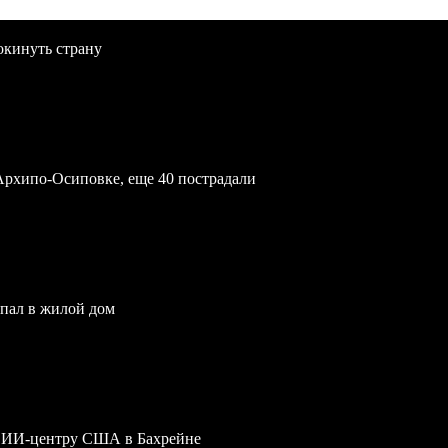
окинуть страну
Архипо-Осиповке, еще 40 пострадали
опал в жилой дом
му ИИ-центру США в Бахрейне