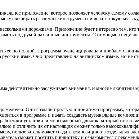
никальное приложение, которое позволяет человеку самому созд
огут выбирать различные инструменты и делать такую музыку, к
есколькими дорожками. Приложение будет интересно тем, кто то
но иметь под рукой различные инструменты. С помощью специа
ать ее по полной. Программа русифицирована и проблем с поним
а русский язык. Оно представлено на английском языке. Но не с
ма действительно заслуживает внимания, и многие любители му
о мелочей. Они создали простую и понятную программу, котора
своиться в программе и начать создавать музыкальные композиц
азработчики установили многоядерный движок, который позволяе
 реально и отличить их от настоящих сможет только высококвал
меру, пользователь может создать композицию из отдельных эле
атель сможет посетить библиотеку и ознакомиться с рекомендац