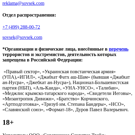
reklama@sovsek.com
Отдел распространения:
+7 (499) 288-00-72
sovsek@sovsek.com
*Организации и физические лица, внесённные в
перечень
террористов и экстремистов, деятельность которых
запрещена в Российской Федерации:
«Правый сектор», «Украинская повстанческая армия»
(УПА),«ИГИЛ», «Джабхат Фатх аш-Шам» (бывшая «Джабхат
ан-Нусра», «Джебхат ан-Нусра»), Национал-Большевистская
партия (НБП), «Аль-Каида», «УНА-УНСО», «Талибан»,
«Меджлис крымско-татарского народа», «Свидетели Иеговы»,
«Мизантропик Дивижн», «Братство» Корчинского,
«Артподготовка», «Тризуб им. Степана Бандеры», «НСО»,
«Славянский союз», «Формат-18», Дуров Павел Валерьевич.
18+