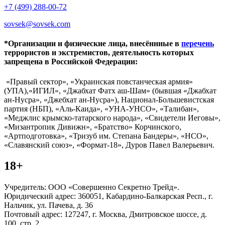
+7 (499) 288-00-72
sovsek@sovsek.com
*Организации и физические лица, внесённные в
перечень
террористов и экстремистов, деятельность которых
запрещена в Российской Федерации:
«Правый сектор», «Украинская повстанческая армия»
(УПА),«ИГИЛ», «Джабхат Фатх аш-Шам» (бывшая «Джабхат
ан-Нусра», «Джебхат ан-Нусра»), Национал-Большевистская
партия (НБП), «Аль-Каида», «УНА-УНСО», «Талибан»,
«Меджлис крымско-татарского народа», «Свидетели Иеговы»,
«Мизантропик Дивижн», «Братство» Корчинского,
«Артподготовка», «Тризуб им. Степана Бандеры», «НСО»,
«Славянский союз», «Формат-18», Дуров Павел Валерьевич.
18+
Учредитель: ООО «Совершенно Секретно Трейд».
Юридический адрес: 360051, Кабардино-Балкарская Респ., г.
Нальчик, ул. Пачева, д. 36
Почтовый адрес: 127247, г. Москва, Дмитровское шоссе, д.
100, стр. 2