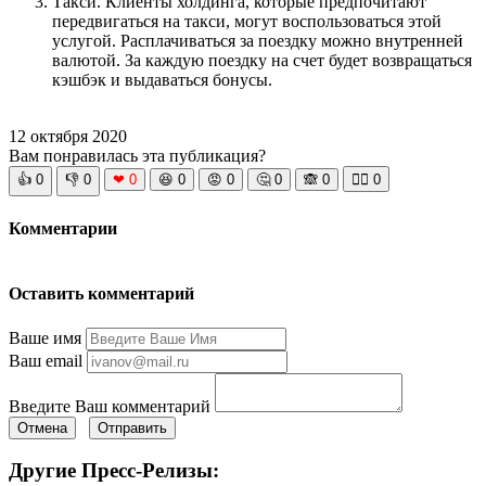
Такси. Клиенты холдинга, которые предпочитают
передвигаться на такси, могут воспользоваться этой
услугой. Расплачиваться за поездку можно внутренней
валютой. За каждую поездку на счет будет возвращаться
кэшбэк и выдаваться бонусы.
12 октября 2020
Вам понравилась эта публикация?
👍
0
👎
0
❤
0
😆
0
😡
0
🤔
0
🙈
0
🧘‍♀️
0
Комментарии
Оставить комментарий
Ваше имя
Ваш email
Введите Ваш комментарий
Отмена
Отправить
Другие Пресс-Релизы: