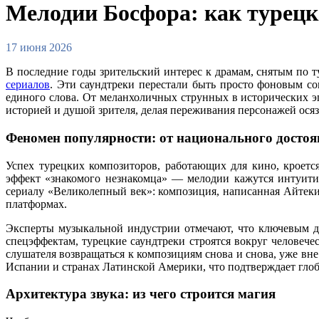
Мелодии Босфора: как турецк
17 июня 2026
В последние годы зрительский интерес к драмам, снятым по 
сериалов
. Эти саундтреки перестали быть просто фоновым с
единого слова. От меланхоличных струнных в исторических 
историей и душой зрителя, делая переживания персонажей ося
Феномен популярности: от национального достоя
Успех турецких композиторов, работающих для кино, кроетс
эффект «знакомого незнакомца» — мелодии кажутся интуити
сериалу «Великолепный век»: композиция, написанная Айтеки
платформах.
Эксперты музыкальной индустрии отмечают, что ключевым дра
спецэффектам, турецкие саундтреки строятся вокруг человече
слушателя возвращаться к композициям снова и снова, уже вне
Испании и странах Латинской Америки, что подтверждает гло
Архитектура звука: из чего строится магия