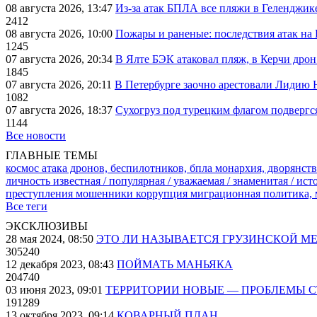
08 августа 2026, 13:47
Из-за атак БПЛА все пляжи в Геленджик
2412
08 августа 2026, 10:00
Пожары и раненые: последствия атак на
1245
07 августа 2026, 20:34
В Ялте БЭК атаковал пляж, в Керчи дрон
1845
07 августа 2026, 20:11
В Петербурге заочно арестовали Лидию 
1082
07 августа 2026, 18:37
Сухогруз под турецким флагом подвергс
1144
Все новости
ГЛАВНЫЕ ТЕМЫ
космос
атака дронов, беспилотников, бпла
монархия, дворянств
личность известная / популярная / уважаемая / знаменитая / ис
преступления
мошенники
коррупция
миграционная политика,
Все теги
ЭКСКЛЮЗИВЫ
28 мая 2024, 08:50
ЭТО ЛИ НАЗЫВАЕТСЯ ГРУЗИНСКОЙ М
305240
12 декабря 2023, 08:43
ПОЙМАТЬ МАНЬЯКА
204740
03 июня 2023, 09:01
ТЕРРИТОРИИ НОВЫЕ — ПРОБЛЕМЫ 
191289
13 октября 2023, 09:14
КОВАРНЫЙ ПЛАН