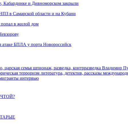
е, Кабардинке и Дивноморском закрыли
 НПЗ в Самарской области и на Кубани
 попал в жилой дом
Невзорову
я атаке БПЛА у порта Новороссийск
о, царская семья
шпионаж, разведка, контрразведка
Владимир П
торическая
терроризм
литература, детектив, рассказы
международ
 мигранты
интервью
ЕЧТОЙ?
СТАРЫЕ