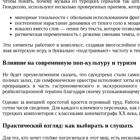
Чтобы понять, почему музыка из турецких сериалов так це
Гюндюзлю, используют несколько проверенных приемов, котор
минорные тональности с обильным использованием фриг
постепенное нарастание динамики от тихого соло к мо
вокализ вместо слов — пение без текста, которое позво
ритмическая переменчивость с резкими сменами темпа, 
Эти элементы работают в комплексе, создавая многослойное 
зная актерскую игру, и буквально «подстраивают» частоту и те
Влияние на современную поп-культуру и туризм
Не будет преувеличением сказать, что саундтреки стали са
полных залах, где симфонические оркестры исполняют хиты из
превращаясь в часть гастрономического и экскурсионного
реабилитационной терапии благодаря своему успокаивающему
Однако за внешней простотой кроется огромный труд. Работа
сотни часов сведения. Для каждого ключевого персонажа, как 
турецких композиторов с классиками кинематографа XX века, 
Практический взгляд: как выбирать и слушать
Для тех, кто хочет глубже погрузиться в этот мир, есть неск