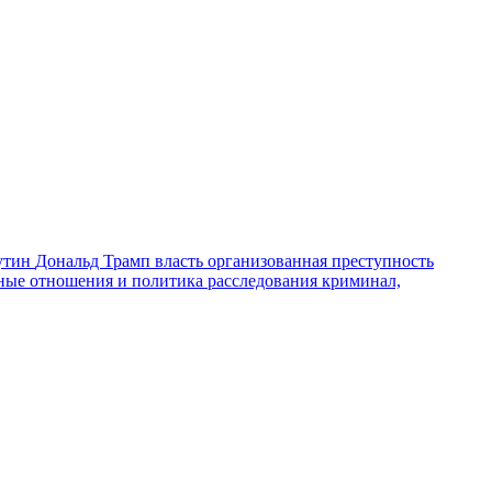
утин
Дональд Трамп
власть
организованная преступность
ные отношения и политика
расследования
криминал,