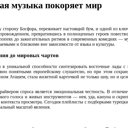
ая музыка покоряет мир
ту сторону Босфора, переживает настоящий бум, и одной из кл
опровождением, превратившись в полноценных героев повество
эпопеях до зажигательных ритмов в современных комедиях — 
заемыми и близкими вне зависимости от языка и культуры.
ния до мировых чартов
я в уникальной способности синтезировать восточные лады с з
вно понятными европейскому слушателю, но при этом сохраняю
ном Аташем, стала визитной карточкой не только шоу, но и ц
йвером спроса является эмоциональная честность. В отличие 
ского голоса и живых инструментов — нея, уда, кануна и скрипк
 контекста просмотра. Сегодня плейлисты с подборками турецких
бальный масштаб явления.