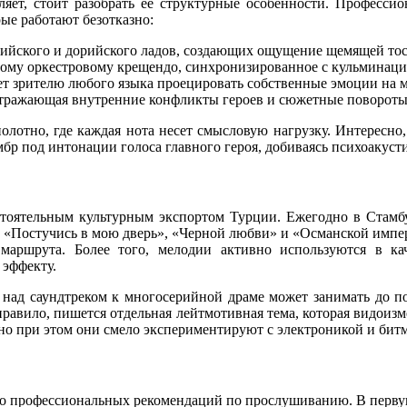
пляет, стоит разобрать ее структурные особенности. Професс
ые работают безотказно:
ийского и дорийского ладов, создающих ощущение щемящей то
щному оркестровому крещендо, синхронизированное с кульминац
ляет зрителю любого языка проецировать собственные эмоции на 
отражающая внутренние конфликты героев и сюжетные повороты
полотно, где каждая нота несет смысловую нагрузку. Интересно
мбр под интонации голоса главного героя, добиваясь психоакусти
мостоятельным культурным экспортом Турции. Ежегодно в Стамб
 «Постучись в мою дверь», «Черной любви» и «Османской импер
 маршрута. Более того, мелодии активно используются в ка
 эффекту.
 над саундтреком к многосерийной драме может занимать до по
правило, пишется отдельная лейтмотивная тема, которая видоизме
но при этом они смело экспериментируют с электроникой и битм
олько профессиональных рекомендаций по прослушиванию. В перву