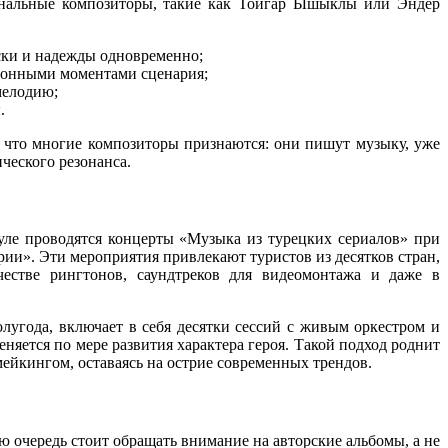
иональные композиторы, такие как Тойгар Ышыклы или Эндер
ски и надежды одновременно;
ионными моментами сценария;
мелодию;
.
, что многие композиторы признаются: они пишут музыку, уже
ческого резонанса.
уле проводятся концерты «Музыка из турецких сериалов» при
ии». Эти мероприятия привлекают туристов из десятков стран,
честве рингтонов, саундтреков для видеомонтажа и даже в
лугода, включает в себя десятки сессий с живым оркестром и
няется по мере развития характера героя. Такой подход роднит
ейкингом, оставаясь на острие современных трендов.
ю очередь стоит обращать внимание на авторские альбомы, а не