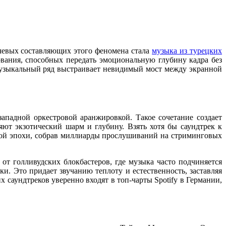
ючевых составляющих этого феномена стала
музыка из турецких
вания, способных передать эмоциональную глубину кадра без
музыкальный ряд выстраивает невидимый мост между экранной
ападной оркестровой аранжировкой. Такое сочетание создает
т экзотический шарм и глубину. Взять хотя бы саундтрек к
елой эпохи, собрав миллиарды прослушиваний на стриминговых
от голливудских блокбастеров, где музыка часто подчиняется
и. Это придает звучанию теплоту и естественность, заставляя
 саундтреков уверенно входят в топ-чарты Spotify в Германии,